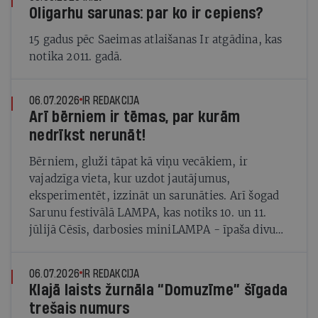
Oligarhu sarunas: par ko ir cepiens?
15 gadus pēc Saeimas atlaišanas Ir atgādina, kas
notika 2011. gadā.
06.07.2026
IR REDAKCIJA
Arī bērniem ir tēmas, par kurām
nedrīkst nerunāt!
Bērniem, gluži tāpat kā viņu vecākiem, ir
vajadzīga vieta, kur uzdot jautājumus,
eksperimentēt, izzināt un sarunāties. Arī šogad
Sarunu festivālā LAMPA, kas notiks 10. un 11.
jūlijā Cēsīs, darbosies miniLAMPA - īpaša divu
dienu programma bērniem un ģimenēm. Līdzās
spēlēm, radošām darbnīcām un aktivitātēm būs
06.07.2026
IR REDAKCIJA
arī sarunas, izrādes un kopīgi atklājumi, kas
Klajā laists žurnāla “Domuzīme” šīgada
palīdz paskatīties uz pasauli mazliet citādi.
trešais numurs