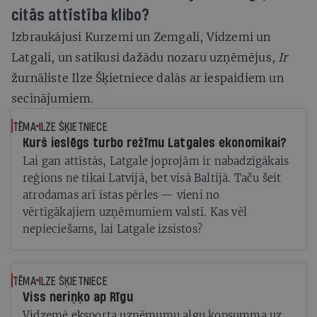
citās attīstība klibo?
Izbraukājusi Kurzemi un Zemgali, Vidzemi un
Latgali, un satikusi dažādu nozaru uzņēmējus,
Ir
žurnāliste Ilze Šķietniece dalās ar iespaidiem un
secinājumiem.
TĒMA
ILZE ŠĶIETNIECE
Kurš ieslēgs turbo režīmu Latgales ekonomikai?
Lai gan attīstās, Latgale joprojām ir nabadzīgākais
reģions ne tikai Latvijā, bet visā Baltijā. Taču šeit
atrodamas arī īstas pērles — vieni no
vērtīgākajiem uzņēmumiem valstī. Kas vēl
nepieciešams, lai Latgale izsistos?
TĒMA
ILZE ŠĶIETNIECE
Viss neriņķo ap Rīgu
Vidzemē eksporta uzņēmumu algu kopsumma uz