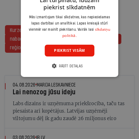
Lai turpinātu, lūdzam
piekrist sīkdatnēm
Mēs izmantojam tikai sīkdatnes, kas nepieciešamas
lapas darbībai un analītikai. Lapas kreisajā stūrī
sīkdatņu
Kurzeme
Latgale
Vidzeme
Zemgale
vienmēr var mainīt piekrišanu. Vairāk lasi
politikā.
nabadzība
ekonomika
pašvaldības
Riga
reģioni
PIEKRIST VISĀM
RĀDĪT DETAĻAS
Tev varētu interesēt
04.08.2026
MARIJA LESKAVNIECE
Lai nenozog jūsu ideju
Labs dizains ir uzņēmuma priekšrocība, taču tas
piesaista arī kopētājus. Latvijas uzņēmēji
viltojumu dēļ ik gadu zaudē 26 miljonus eiro
03.08.2026
IR.LV