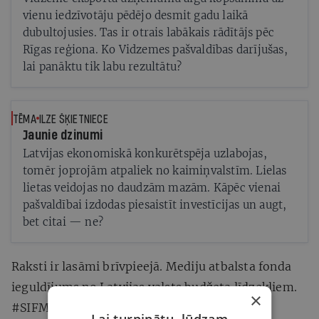
vienu iedzīvotāju pēdējo desmit gadu laikā
dubultojusies. Tas ir otrais labākais rādītājs pēc
Rīgas reģiona. Ko Vidzemes pašvaldības darījušas,
lai panāktu tik labu rezultātu?
TĒMA
ILZE ŠĶIETNIECE
Jaunie dzinumi
Latvijas ekonomiskā konkurētspēja uzlabojas,
tomēr joprojām atpaliek no kaimiņvalstīm. Lielas
lietas veidojas no daudzām mazām. Kāpēc vienai
pašvaldībai izdodas piesaistīt investīcijas un augt,
bet citai — ne?
Raksti ir lasāmi brīvpieejā. Mediju atbalsta fonda
ieguldījums no Latvijas valsts budžeta līdzekļiem.
×
#SIFMAF2024