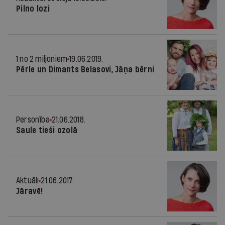
Pilno lozi
1 no 2 miljoniem
19.06.2019.
Pērle un Dimants Belasovi, Jāņa bērni
Personība
21.06.2018.
Saule tieši ozolā
Aktuāli
21.06.2017.
Jāravē!