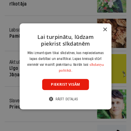
rīkotāja
×
Labsajūta
15.06.2022.
Lai turpinātu, lūdzam
Pamēģināt kaut ko jaunu
piekrist sīkdatnēm
Mēs izmantojam tikai sīkdatnes, kas nepieciešamas
lapas darbībai un analītikai. Lapas kreisajā stūrī
Aktuāli
22.06.2021.
sīkdatņu
vienmēr var mainīt piekrišanu. Vairāk lasi
Līgo druva, līgo meži, līgo visi
politikā.
Jāņabērni!
PIEKRIST VISĀM
RĀDĪT DETAĻAS
Slavenība
16.06.2021.
Priecīgs un spēka pilns