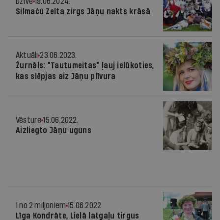
Dzīve
19.06.2024.
Silmaču Zelta zirgs Jāņu nakts krāsā
Aktuāli
23.06.2023.
Žurnāls: "Tautumeitas" ļauj ielūkoties,
kas slēpjas aiz Jāņu plīvura
Vēsture
15.06.2022.
Aizliegto Jāņu uguns
1 no 2 miljoniem
15.06.2022.
Līga Kondrāte, Lielā latgaļu tirgus