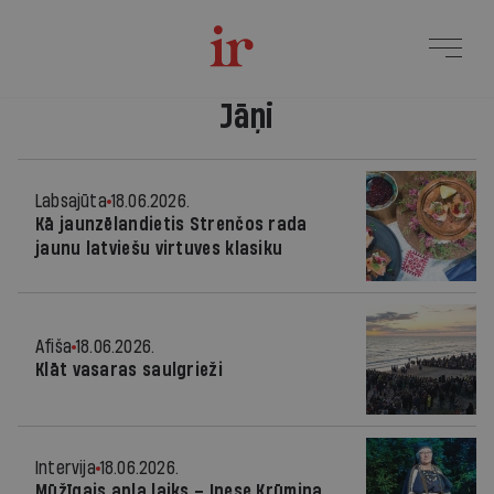
Jāņi
Labsajūta
18.06.2026.
Kā jaunzēlandietis Strenčos rada
jaunu latviešu virtuves klasiku
Afiša
18.06.2026.
Klāt vasaras saulgrieži
Intervija
18.06.2026.
Mūžīgais apļa laiks – Inese Krūmiņa