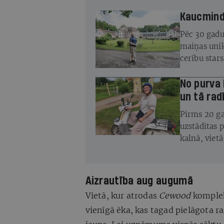
Kaucminde
Pēc 30 gadu
maiņas unik
cerību star
atjaunot
No purva 
un tā radī
Pirms 20 ga
uzstādītas 
kalnā, viet
450 skulptū
Aizrautība aug augumā
Vietā, kur atrodas
Cewood
kompleks
vienīgā ēka, kas tagad pielāgota r