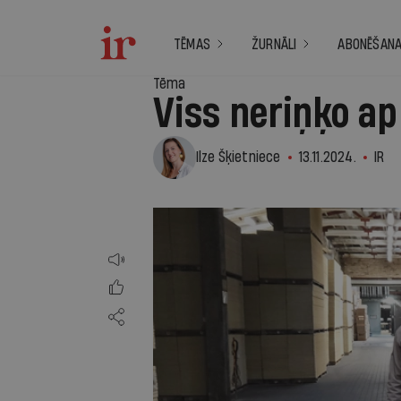
TĒMAS
ŽURNĀLI
ABONĒŠAN
Tēma
Viss neriņķo ap
Ilze Šķietniece
13.11.2024.
IR