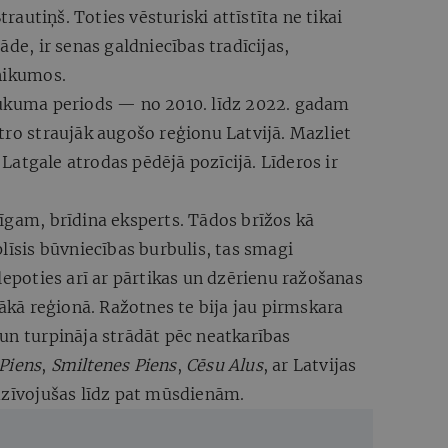
autiņš. Toties vēsturiski attīstīta ne tikai
āde, ir senas galdniecības tradīcijas,
hnikumos.
aukuma periods — no 2010. līdz 2022. gadam
tro straujāk augošo reģionu Latvijā. Mazliet
atgale atrodas pēdējā pozīcijā. Līderos ir
īgam, brīdina eksperts. Tādos brīžos kā
līsis būvniecības burbulis, tas smagi
lepoties arī ar pārtikas un dzērienu ražošanas
gākā reģionā. Ražotnes te bija jau pirmskara
un turpināja strādāt pēc neatkarības
Piens
,
Smiltenes Piens
,
Cēsu Alus
, ar Latvijas
dzīvojušas līdz pat mūsdienām.