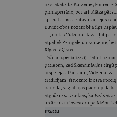
nav labāka kā Kurzemē, komentē Str
pirmapstrāde, bet arī tālāka pārstr
speciālistus sagatavo vietējos te
Būvniecības nozarē bija ilgs uzpl
—, un tas Vidzemei ļāva kļūt par o
atpaliek Zemgale un Kurzeme, bet L
Rīgas reģions.
Taču ar specializāciju jābūt uzman
patlaban, kad Skandināvijas tirgū p
atspēlējas. Par laimi, Vidzeme var 
tradīcijām, šī nozare ir otrā spēcī
periodā, saglabājās padomju laikā 
atgūšanas. Daudzas, kā
Valmieras 
un ārvalstu investoru palīdzību iz
IESAKĀM