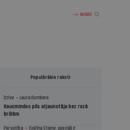
Ienākt
Populārākie raksti
Dzīve
Laura Dumbere
Kaucmindes pils atjaunotāja bez rozā
brillēm
Personība
Evelīna Stiene, speciāli Ir