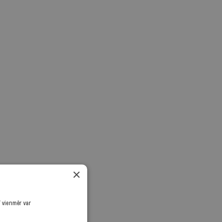
×
ī vienmēr var