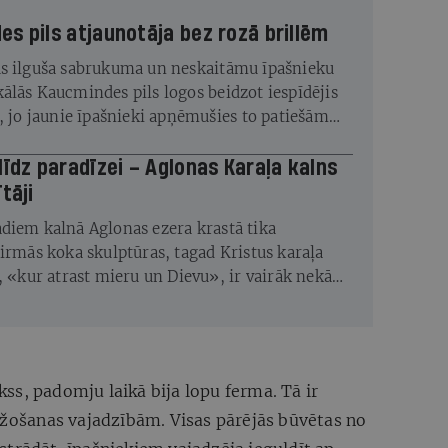
s pils atjaunotāja bez rozā brillēm
s ilguša sabrukuma un neskaitāmu īpašnieku
ālās Kaucmindes pils logos beidzot iespīdējis
s, jo jaunie īpašnieki apņēmušies to patiešām
līdz paradīzei – Aglonas Karaļa kalns
tāji
diem kalnā Aglonas ezera krastā tika
pirmās koka skulptūras, tagad Kristus karaļa
ā, «kur atrast mieru un Dievu», ir vairāk nekā
ru un tūkstošiem augu
s, padomju laikā bija lopu ferma. Tā ir
ažošanas vajadzībām. Visas pārējās būvētas no