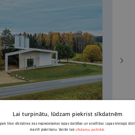
Lai turpinātu, lūdzam piekrist sīkdatnēm
am tikai sīkdatnes, kas nepieciešamas lapas darbībai un analītikai. Lapas kreisajā stūr
sīkdatņu politikā.
mainīt piekrišanu. Vairāk lasi