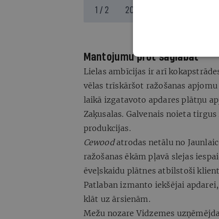
1 / 2
2024_11_Jauna-rupnica-ie
Mantojumu prot saglabāt
Lielas ambīcijas ir arī kokapstr
vēlas trīskāršot ražošanas apjomu 
laikā izgatavoto apdares plātņu ap
Zaķusalas. Galvenais noieta tirgus 
produkcijas.
Cewood
atrodas netālu no Jaunlaic
ražošanas ēkām pļavā slejas iespai
ēveļskaidu plātnes atbilstoši klie
Patlaban izmanto iekšējai apdarei
klāt uz ārsienām.
Mežu nozare Vidzemes uzņēmējdar