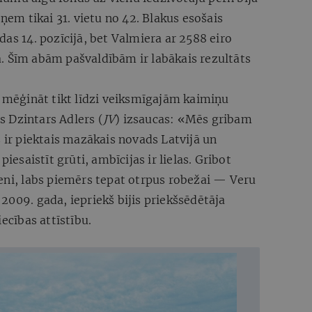
eņem tikai 31. vietu no 42. Blakus esošais
as 14. pozīcijā, bet Valmiera ar 2588 eiro
. Šīm abām pašvaldībām ir labākais rezultāts
r mēģināt tikt līdzi veiksmīgajām kaimiņu
 Dzintars Adlers (
JV
) izsaucas: «Mēs gribam
s ir piektais mazākais novads Latvijā un
piesaistīt grūti, ambīcijas ir lielas. Gribot
meni, labs piemērs tepat otrpus robežai — Veru
2009. gada, iepriekš bijis priekšsēdētāja
iecības attīstību.