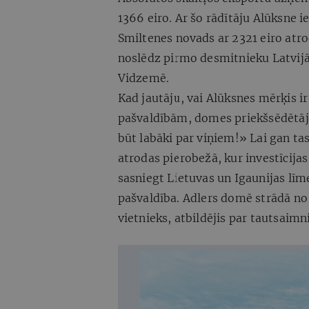
1366 eiro. Ar šo rādītāju Alūksne i
Smiltenes novads ar 2321 eiro atrod
noslēdz pirmo desmitnieku Latvijā
Vidzemē.
Kad jautāju, vai Alūksnes mērķis i
pašvaldībām, domes priekšsēdētājs
būt labāki par viņiem!» Lai gan ta
atrodas pierobežā, kur investīcijas 
sasniegt Lietuvas un Igaunijas lī
pašvaldība. Adlers domē strādā no 
vietnieks, atbildējis par tautsaimn