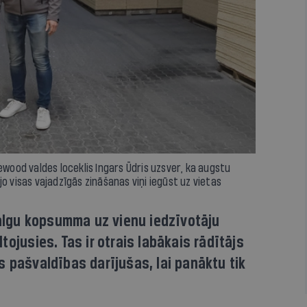
od valdes loceklis Ingars Ūdris uzsver, ka augstu
, jo visas vajadzīgās zināšanas viņi iegūst uz vietas
lgu kopsumma uz vienu iedzīvotāju
ojusies. Tas ir otrais labākais rādītājs
 pašvaldības darījušas, lai panāktu tik