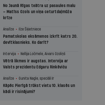
No Jaunā Rīgas teātra uz pasaules malu
– Matīss Ozols un viņa ceturtdaļmūža
krīze
Analīze
Ilze Šķietniece
Pamatskolas eksāmenos izkrīt katrs 20.
devītklasnieks. Ko darīt?
Intervija
Nellija Ločmele, Aivars Ozoliņš
Vētrā likmes ir augstas. Intervija ar
Valsts prezidentu Edgaru Rinkēviču
Analīze
Gunita Nagle, speciāli Ir
Kāpēc Pierīgā trūkst vietu 10. klasēs un
kādi ir risinājumi?