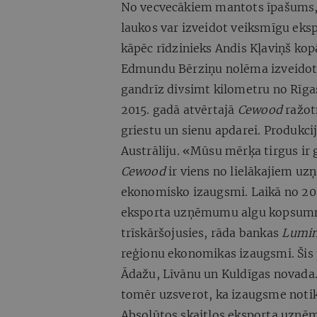
No vecvecākiem mantots īpašums, r
laukos var izveidot veiksmīgu eks
kāpēc rīdzinieks Andis Kļaviņš kop
Edmundu Bērziņu nolēma izveidot 
gandrīz divsimt kilometru no Rīgas
2015. gadā atvērtajā
Cewood
ražot
griestu un sienu apdarei. Produkc
Austrāliju. «Mūsu mērķa tirgus ir g
Cewood
ir viens no lielākajiem u
ekonomisko izaugsmi. Laikā no 201
eksporta uzņēmumu algu kopsumma
trīskāršojusies, rāda bankas
Lumin
reģionu ekonomikas izaugsmi. Šis p
Ādažu, Līvānu un Kuldīgas novada. 
tomēr uzsverot, ka izaugsme notik
Absolūtos skaitļos eksporta uzņēm