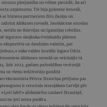
esursu pieejamība un vēlme pierādīt, ka arī
porta uzņēmumu. Tie bija galvenie iemesli,
ā ar biznesa partneriem Zitu Zariņu un
ražotni Alūksnes novadā. Jaunlaicene atrodas
, netālu no Krievijas un Igaunijas robežas.
nē izgatavo skujkoka ēveļskaidu plātnes
iju eksportēta uz daudzām valstīm, pat
lobuss,» saka valdes loceklis Ingars Ūdris.
zņēmumiem Alūksnes novadā un veicinājis tā
4. līdz 2023. gadam pašvaldības teritorijā
 uz vienu iedzīvotāju gandrīz
or
ekonomista Pētera Strautiņa pētījums par
ieaugums ir ceturtais straujākais Latvijā pēc
«Ļoti labi!» alūksniešus uzslavē Strautiņš,
usi no ļoti zema punkta.
umu algu fonds uz vienu iedzīvotāju pērn bija