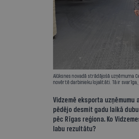
Alūksnes novadā strādājošā uzņēmuma Cewo
novērtē darbinieku lojalitāti. Tā ir svarīga
Vidzemē eksporta uzņēmumu a
pēdējo desmit gadu laikā dubult
pēc Rīgas reģiona. Ko Vidzemes
labu rezultātu?