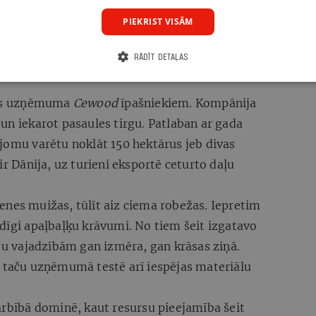
eja-2.png
PIEKRIST VISĀM
RĀDĪT DETAĻAS
ādes uzņēmuma
Cewood
īpašniekiem. Kompānija
un iekarot pasaules tirgu. Patlaban ar gada
jomu varētu noklāt 150 hektārus jeb divas
ir Dānija, uz turieni eksportē ceturto daļu
enes muižas, tūlīt aiz ciema robežas. Iepretim
dīgi apaļbaļķu krāvumi. No tiem šeit izgatavo
ntu vajadzībām gan izmēra, gan krāsas ziņā.
, taču uzņēmumā testē arī iespējas materiālu
bībā dominē, kaut resursu pieejamība šeit