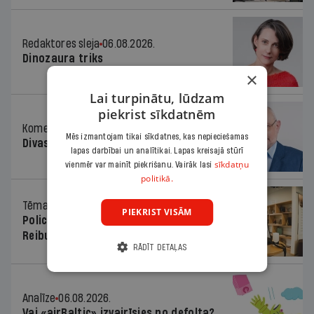
Redaktores sleja
06.08.2026.
Dinozaura triks
×
Lai turpinātu, lūdzam
piekrist sīkdatnēm
Komentārs
06.08.2026.
Mēs izmantojam tikai sīkdatnes, kas nepieciešamas
Divas koalīcijas
lapas darbībai un analītikai. Lapas kreisajā stūrī
sīkdatņu
vienmēr var mainīt piekrišanu. Vairāk lasi
politikā.
Tēma
06.08.2026.
PIEKRIST VISĀM
Policists cietumā, skolotājs – kapos.
Reibuma cena Priekulē
RĀDĪT DETAĻAS
Analīze
06.08.2026.
Vai «airBaltic» izvairīsies no defolta?