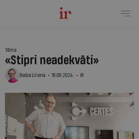
Tēma
«Stipri neadekvāti»
Baiba Litvina
18.09.2024.
IR