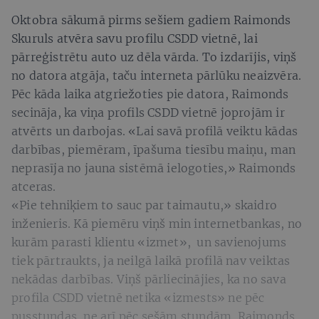
Oktobra sākumā pirms sešiem gadiem Raimonds
Skuruls atvēra savu profilu CSDD vietnē, lai
pārreģistrētu auto uz dēla vārda. To izdarījis, viņš
no datora atgāja, taču interneta pārlūku neaizvēra.
Pēc kāda laika atgriežoties pie datora, Raimonds
secināja, ka viņa profils CSDD vietnē joprojām ir
atvērts un darbojas. «Lai savā profilā veiktu kādas
darbības, piemēram, īpašuma tiesību maiņu, man
neprasīja no jauna sistēmā ielogoties,» Raimonds
atceras.
«Pie tehniķiem to sauc par taimautu,» skaidro
inženieris. Kā piemēru viņš min internetbankas, no
kurām parasti klientu «izmet», un savienojums
tiek pārtraukts, ja neilgā laikā profilā nav veiktas
nekādas darbības. Viņš pārliecinājies, ka no sava
profila CSDD vietnē netika «izmests» ne pēc
pusstundas, ne arī pēc sešām stundām. Raimonds