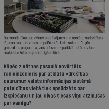
Raimonds Skuruls: «Mans piedāvājums bija noslēgt sadarbības
līgumu, kura ietvaros es palīdzu šo lietu sakopt. Ja jūs
griežaties pie jurista, viņš arī sniedz palīdzību, tā nav bez
maksas.» Foto no personīgā arhīva
Kāpēc zinātnes pasaulē novērtēts
radioinženieris par atklātu «drošības
caurumu» valsts informācijas sistēmā
pateicības vietā tiek apsūdzēts par
izspiešanu un jau divas tiesas viņu atzinušas
par vainīgu?