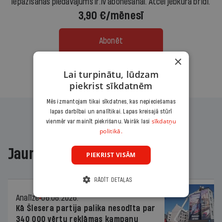
Iepazīšanās piedāvājums ir.lv abonēšanai. Atcel jebkurā brīdī.
3,90 €/mēnesī
Abonēt
×
Citas abonēšanas iespējas meklē šeit
Lai turpinātu, lūdzam
piekrist sīkdatnēm
Mēs izmantojam tikai sīkdatnes, kas nepieciešamas
lapas darbībai un analītikai. Lapas kreisajā stūrī
sīkdatņu
vienmēr var mainīt piekrišanu. Vairāk lasi
politikā.
Jaunākajā žurnālā
PIEKRIST VISĀM
RĀDĪT DETAĻAS
Analīze
06.08.2026.
Kā Šlesera partija palika nesodīta par
340 000 vērtu reklāmas kampaņu