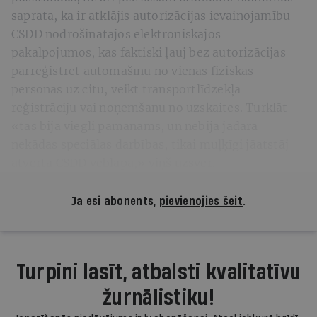
saprata, ka ir atklājis autorizācijas ievainojamību
CSDD nodrošinātajos elektroniskajos
pakalpojumos, kas faktiski ļauj bez autorizācijas
pārreģistrēt automašīnu no vienas fiziskas
personas uz citu, veikt transportlīdzekļa
reģistrāciju vai noņemšanu no uzskaites. Turklāt
«tas bija viegli pamanāms, un nebija jādara
nekādas speciālas darbības, tikai muļķīgi jāatstāj
atvērta CSDD veblapa,» viņš uzsver.
Ja esi abonents,
pievienojies šeit
.
Turpini lasīt, atbalsti kvalitatīvu
žurnālistiku!