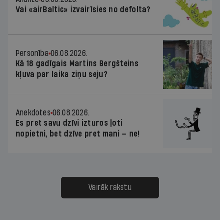
Vai «airBaltic» izvairīsies no defolta?
Personība
06.08.2026.
Kā 18 gadīgais Martins Bergšteins
kļuva par laika ziņu seju?
Anekdotes
06.08.2026.
Es pret savu dzīvi izturos ļoti
nopietni, bet dzīve pret mani — ne!
Vairāk rakstu