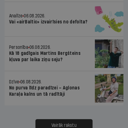
Analīze
06.08.2026.
Vai «airBaltic» izvairīsies no defolta?
Personība
06.08.2026.
Kā 18 gadīgais Martins Bergšteins
kļuva par laika ziņu seju?
Dzīve
06.08.2026.
No purva līdz paradīzei – Aglonas
Karaļa kalns un tā radītāji
Vairāk rakstu