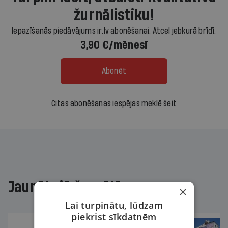
žurnālistiku!
Iepazīšanās piedāvājums ir.lv abonēšanai. Atcel jebkurā brīdī.
3,90 €/mēnesī
Abonēt
Citas abonēšanas iespējas meklē šeit
Jaunākajā žurnālā
×
Lai turpinātu, lūdzam
piekrist sīkdatnēm