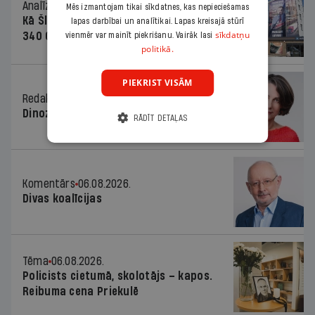
Analīze
06.08.2026.
Mēs izmantojam tikai sīkdatnes, kas nepieciešamas
Kā Šlesera partija palika nesodīta par
lapas darbībai un analītikai. Lapas kreisajā stūrī
sīkdatņu
340 000 vērtu reklāmas kampaņu
vienmēr var mainīt piekrišanu. Vairāk lasi
politikā.
PIEKRIST VISĀM
Redaktores sleja
06.08.2026.
Dinozaura triks
RĀDĪT DETAĻAS
Komentārs
06.08.2026.
Divas koalīcijas
Tēma
06.08.2026.
Policists cietumā, skolotājs – kapos.
Reibuma cena Priekulē