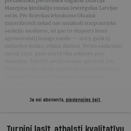
prezidentam pietuvinātā oligarha Dmitrija
Mazepina ķimikāliju tonnas iestrēgušas Latvijas
ostās. Pēc Krievijas iebrukuma Ukrainā
minerālmēsli nekad nav nonākuši starptautisko
sankciju sarakstos, lai gan to eksports ienes
agresorvalstij brangu naudu — 2023. gadā 15
miljardus dolāru, rēķina
Statista.
Toties sankcijām
uzreiz 2022. gada martā tika pakļauts pats
Mazepins. Tobrīd Latvijā atradās aptuveni 200
tūkstoši tonnu viņam piederošu minerālmēslu un
oligarhs bija arī vairākuma īpašnieks ostas
termināļos Rīgā un Ventspilī.
Ja esi abonents,
pievienojies šeit
.
Turpini lasīt, atbalsti kvalitatīvu