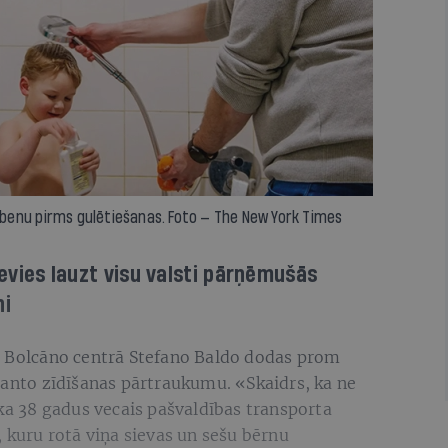
benu pirms gulētiešanas. Foto — The New York Times
zdevies lauzt visu valsti pārņēmušās
ni
s Bolcāno centrā Stefano Baldo dodas prom
manto zīdīšanas pārtraukumu. «Skaidrs, ka ne
aka 38 gadus vecais pašvaldības transporta
, kuru rotā viņa sievas un sešu bērnu