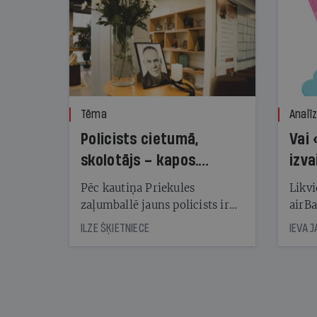
Tēma
Analī
Policists cietumā,
Vai 
skolotājs – kapos.
izva
Reibuma cena Priekulē
Pēc kautiņa Priekules
Likvi
zaļumballē jauns policists ir
airBa
nonācis cietumā, bet
oblig
ILZE ŠĶIETNIECE
IEVA 
cienījams pedagogs — kapos.
šone
Tik traģiska ir izrādījusies
lemša
divu promiļu reibuma cena
draud
sama
kas j