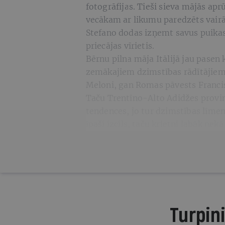
fotogrāfijas. Tieši sieva mājās ap
vecākam ar likumu paredzēts vairāk 
Stefano dodas izņemt savus puikas
priecājas vīrietis.
Bērnu pilna māja Itālijā jau pasen k
zemākajiem dzimstības rādītājiem
Meloni, gan Romas pāvests Francisk
Taču Trentīno-Alto Adidžes province
tendences, jo tur dzimstības līmen
īpaši izcils, taču krietni labāk nekā 
Turpini