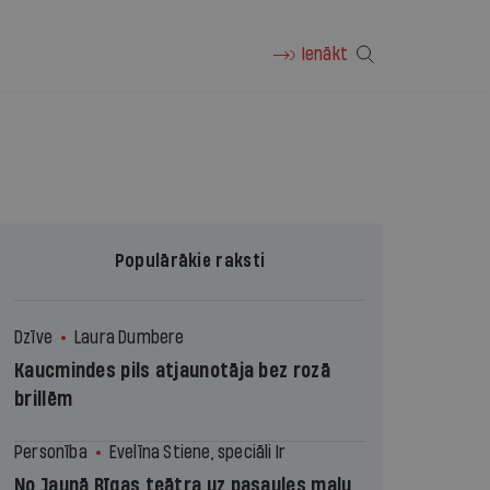
Ienākt
Populārākie raksti
Dzīve
Laura Dumbere
Kaucmindes pils atjaunotāja bez rozā
brillēm
Personība
Evelīna Stiene, speciāli Ir
No Jaunā Rīgas teātra uz pasaules malu