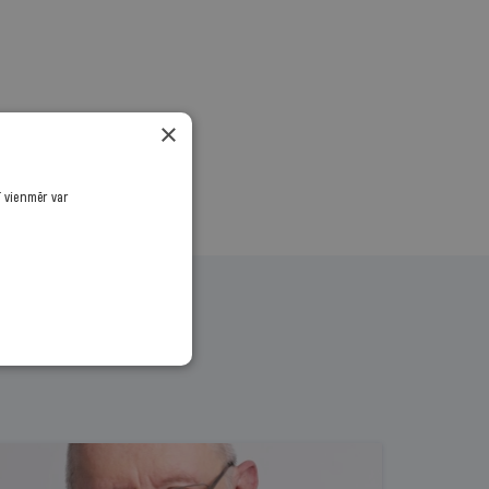
.
×
ī vienmēr var