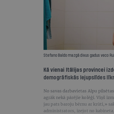
Stefano Baldo mazgā divus gadus veco Ru
Kā vienai Itālijas provincei i
demogrāfiskās lejupslīdes līk
No savas darbavietas Alpu pilsēta
agrāk nekā pārējie kolēģi. Viņš iz
jau pats baroju bērnu ar krūti,» s
administrators, izejot no kabineta