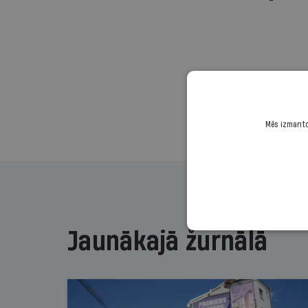
Mēs izmantoj
Jaunākajā žurnālā