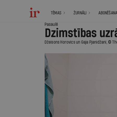
TĒMAS
ŽURNĀLI
ABONĒŠAN
Pasaulē
Dzimstības uzr
Džeisons Horovics un Gaja Pjanidžani, © T