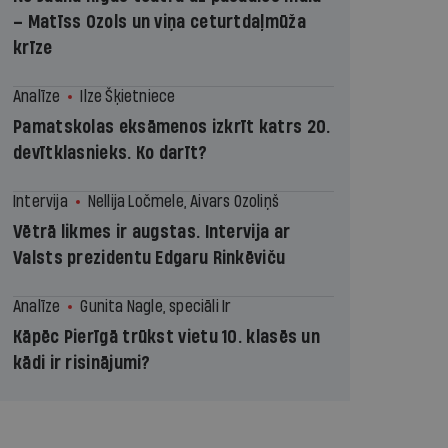
– Matīss Ozols un viņa ceturtdaļmūža
krīze
Analīze
Ilze Šķietniece
Pamatskolas eksāmenos izkrīt katrs 20.
devītklasnieks. Ko darīt?
Intervija
Nellija Ločmele, Aivars Ozoliņš
Vētrā likmes ir augstas. Intervija ar
Valsts prezidentu Edgaru Rinkēviču
Analīze
Gunita Nagle, speciāli Ir
Kāpēc Pierīgā trūkst vietu 10. klasēs un
kādi ir risinājumi?