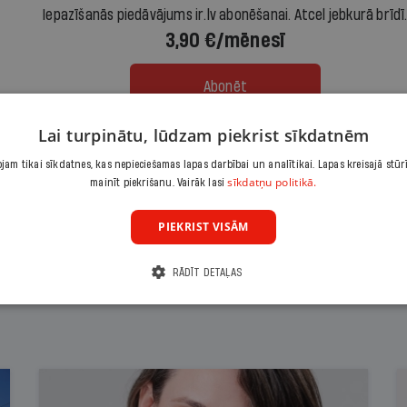
Iepazīšanās piedāvājums ir.lv abonēšanai. Atcel jebkurā brīdī
3,90 €/mēnesī
Abonēt
Lai turpinātu, lūdzam piekrist sīkdatnēm
Citas abonēšanas iespējas meklē šeit
am tikai sīkdatnes, kas nepieciešamas lapas darbībai un analītikai. Lapas kreisajā stūr
sīkdatņu politikā.
mainīt piekrišanu. Vairāk lasi
PIEKRIST VISĀM
RĀDĪT DETAĻAS