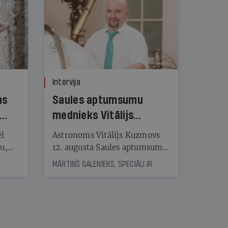
Intervija
ns
Saules aptumsumu
mednieks Vitālijs
Kuzmovs
ēl
Astronoms Vitālijs Kuzmovs
ju,
12. augusta Saules aptumsumu
icas
dosies vērot Maļorkā, kur tas
MĀRTIŅŠ GALENIEKS, SPECIĀLI IR
tītāju
būs pilns. Jau nākamajā dienā
tēm
viņš LU Botāniskajā dārzā lasīs
lekciju Perseīdu naktī. Tās
apmeklētāji varēs vērot uz
nāt
Zemi krītošos meteorus,