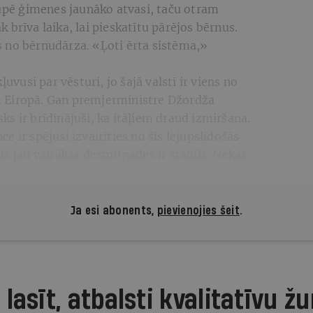
rūpē ģimenes jaunāko atvasi, taču otram
brīva laika, lai pieskatītu pārējos bērnus.
 no bērnudārza. «Ļoti ērta sistēma,»
ļuvusi par vēsturi, jo šajā valstī ir viens no
 Eiropā. Gan premjerministre Džordža
s ir brīdinājuši, ka itāļiem draud izmiršana.
 ir spējusi izvairīties no šīs lejupslīdošās
is jau vairākas desmitgades ir stabils. Nekas
citur.
Ja esi abonents,
pievienojies šeit
.
 lasīt, atbalsti kvalitatīvu žu