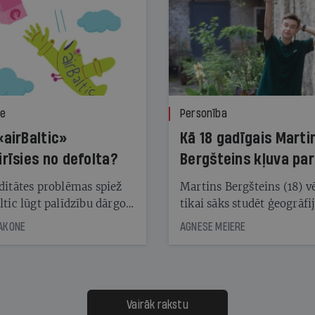
ze
Personība
«airBaltic»
Kā 18 gadīgais Marti
irīsies no defolta?
Bergšteins kļuva par
laika ziņu seju?
ditātes problēmas spiež
Martins Bergšteins (18) v
ltic lūgt palīdzību dārgo
tikai sāks studēt ģeogrāfi
āciju turētājiem, taču
bet viņa sacītajam jau uzt
JAKONE
AGNESE MEIERE
dēļ nebija kvoruma
tūkstošiem laika ziņu ska
nai. Vai lidsabiedrībai
Latvijā. Aiz dažām minū
 defolts, ja tā nespēs
televīzijas ēterā ir 11 gadi
ksāt augstos procentus,
uzcītīga darba, mammas
āpārskaita jau trīs dienas
atbalsts un drosme turpi
Vairāk rakstu