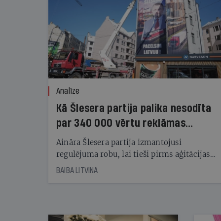
Analīze
Kā Šlesera partija palika nesodīta
par 340 000 vērtu reklāmas
kampaņu
Aināra Šlesera partija izmantojusi
regulējuma robu, lai tieši pirms aģitācijas
starta izreklamētos par summu, kas
BAIBA LITVINA
pārsniedz trešdaļu no likumīgi atļautajiem
kampaņas tēriņiem. KNAB pārkāpumus
nekonstatē