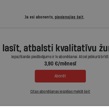
Ja esi abonents,
pievienojies šeit
.
 lasīt, atbalsti kvalitatīvu žu
Iepazīšanās piedāvājums ir.lv abonēšanai. Atcel jebkurā brīdī
3,90 €/mēnesī
Abonēt
Citas abonēšanas iespējas meklē šeit