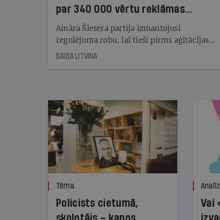
par 340 000 vērtu reklāmas
kampaņu
Aināra Šlesera partija izmantojusi
regulējuma robu, lai tieši pirms aģitācijas
starta izreklamētos par summu, kas
BAIBA LITVINA
pārsniedz trešdaļu no likumīgi atļautajiem
kampaņas tēriņiem. KNAB pārkāpumus
nekonstatē
Tēma
Analī
Policists cietumā,
Vai 
skolotājs – kapos.
izva