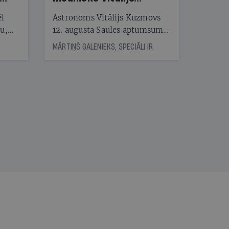
Kuzmovs
ēl
Astronoms Vitālijs Kuzmovs
ju,
12. augusta Saules aptumsumu
icas
dosies vērot Maļorkā, kur tas
MĀRTIŅŠ GALENIEKS, SPECIĀLI IR
tītāju
būs pilns. Jau nākamajā dienā
tēm
viņš LU Botāniskajā dārzā lasīs
lekciju Perseīdu naktī. Tās
apmeklētāji varēs vērot uz
nāt
Zemi krītošos meteorus,
kad
vienlaikus baudot pianista
v
Reiņa Zariņa koncertu