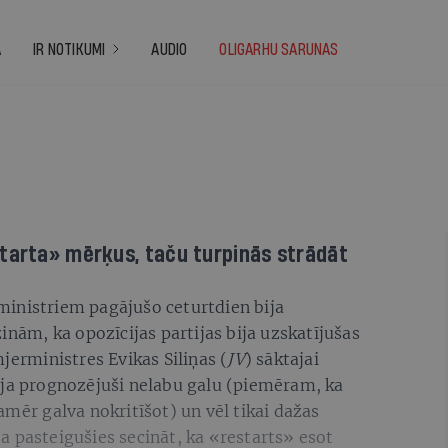
A
IR NOTIKUMI
AUDIO
OLIGARHU SARUNAS
starta» mērķus, taču turpinās strādāt
inistriem pagājušo ceturtdien bija
inām, ka opozīcijas partijas bija uzskatījušas
jerministres Evikas Siliņas (
JV
) sāktajai
ija prognozējuši nelabu galu (piemēram, ka
amēr galva nokritīšot) un vēl tikai dažas
 pasteigušies secināt, ka «restarts» esot