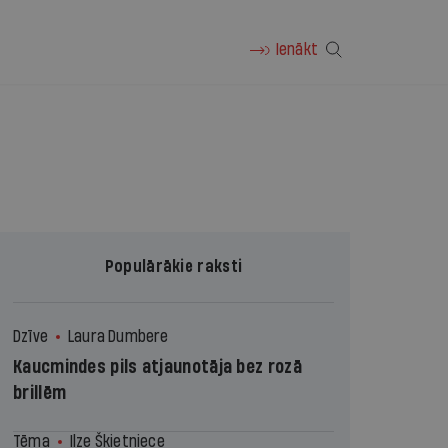
Ienākt
Populārākie raksti
Dzīve
Laura Dumbere
Kaucmindes pils atjaunotāja bez rozā
brillēm
Tēma
Ilze Šķietniece