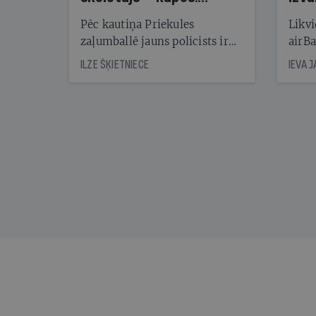
Reibuma cena Priekulē
Pēc kautiņa Priekules
Likvi
zaļumballē jauns policists ir
airBa
nonācis cietumā, bet
oblig
ILZE ŠĶIETNIECE
IEVA 
cienījams pedagogs — kapos.
šone
Tik traģiska ir izrādījusies
lemša
divu promiļu reibuma cena
draud
sama
kas j
pirm
augus