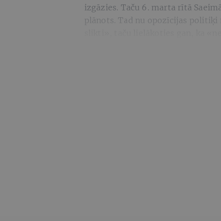
izgāzies. Taču 6. marta rītā Saeimā 
plānots. Tad nu opozīcijas politiķi 
slikti», taču lielākoties gan, ka «