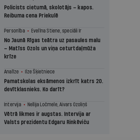
Policists cietumā, skolotājs – kapos.
Reibuma cena Priekulē
Personība
Evelīna Stiene, speciāli Ir
No Jaunā Rīgas teātra uz pasaules malu
– Matīss Ozols un viņa ceturtdaļmūža
krīze
Analīze
Ilze Šķietniece
Pamatskolas eksāmenos izkrīt katrs 20.
devītklasnieks. Ko darīt?
Intervija
Nellija Ločmele, Aivars Ozoliņš
Vētrā likmes ir augstas. Intervija ar
Valsts prezidentu Edgaru Rinkēviču