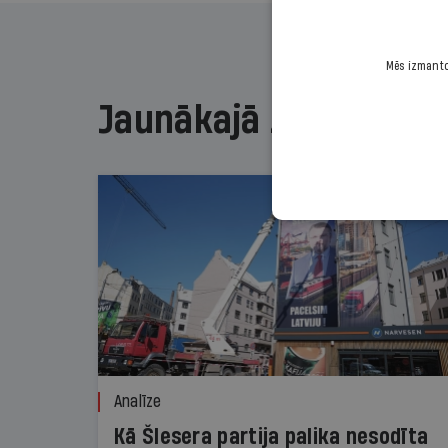
Mēs izmantoj
Jaunākajā žurnālā
Analīze
Kā Šlesera partija palika nesodīta