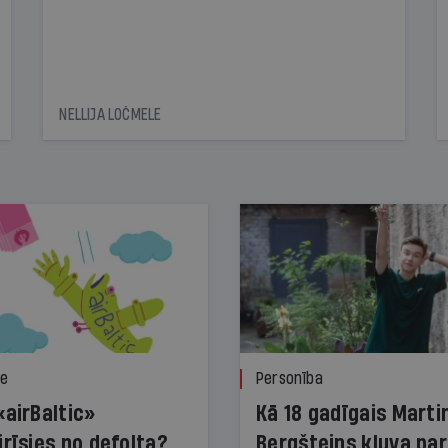
NELLIJA LOČMELE
ze
Personība
«airBaltic»
Kā 18 gadīgais Marti
irīsies no defolta?
Bergšteins kļuva par