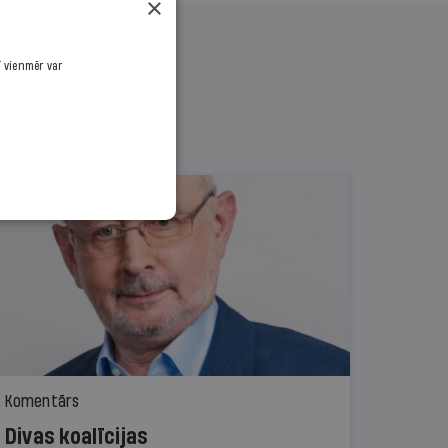
×
ī vienmēr var
Komentārs
Divas koalīcijas