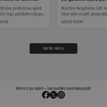
laika ziņu seju?
ditātes problēmas spiež
Martins Bergšteins (18) v
ltic lūgt palīdzību dārgo
tikai sāks studēt ģeogrāfi
āciju turētājiem, taču
bet viņa sacītajam jau uzt
JAKONE
AGNESE MEIERE
dēļ nebija kvoruma
tūkstošiem laika ziņu ska
nai. Vai lidsabiedrībai
Latvijā. Aiz dažām minū
 defolts, ja tā nespēs
televīzijas ēterā ir 11 gadi
ksāt augstos procentus,
uzcītīga darba, mammas
āpārskaita jau trīs dienas
atbalsts un drosme turpi
Vairāk rakstu
s nākamās sapulces
meteovērojumus arī tad, 
ta vidū?
šķiet, ka tie nevienam na
vajadzīgi
Mums ir pa ceļam — lasi jaunāko savā laika joslā!