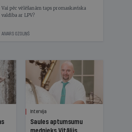
Vai pēc vēlēšanām taps promaskaviska
valdība ar LPV?
AIVARS OZOLIŅŠ
Intervija
ns
Saules aptumsumu
mednieks Vitālijs