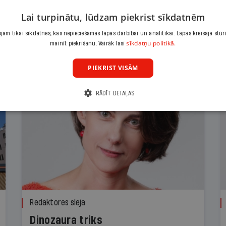
Lai turpinātu, lūdzam piekrist sīkdatnēm
am tikai sīkdatnes, kas nepieciešamas lapas darbībai un analītikai. Lapas kreisajā stūr
sīkdatņu politikā.
mainīt piekrišanu. Vairāk lasi
PIEKRIST VISĀM
RĀDĪT DETAĻAS
Redaktores sleja
Dinozaura triks