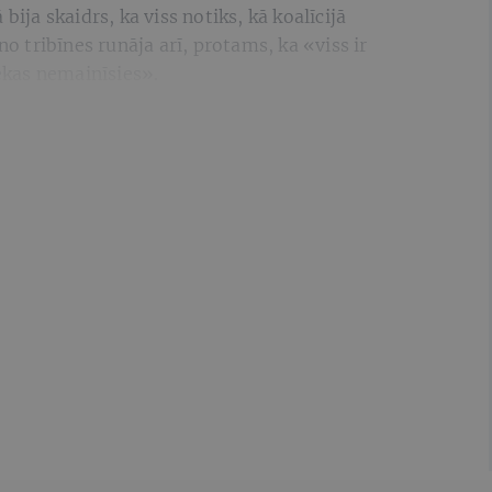
bija skaidrs, ka viss notiks, kā koalīcijā
no tribīnes runāja arī, protams, ka «viss ir
nekas nemainīsies».