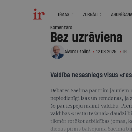
TĒMAS
ŽURNĀLI
ABONĒŠAN
Komentārs
Bez uzrāviena
Aivars Ozoliņš
12.03.2025.
IR
Valdība nesasniegs visus «re
2
Debates Saeimā par trim jauniem m
nepiedienīgi īsas un remdenas, ja z
šo par iespēju mainīt valdību. Prem
valdības «restartēšanai» daudzi b
tikmēr rotēšot atbildības jomas, k
dienas pirms balsojuma Saeimā bija