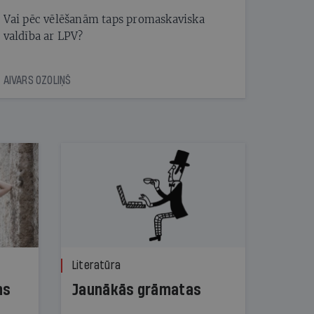
Vai pēc vēlēšanām taps promaskaviska
valdība ar LPV?
AIVARS OZOLIŅŠ
Literatūra
ns
Jaunākās grāmatas