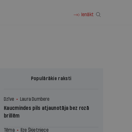
Ienākt
Populārākie raksti
Dzīve
Laura Dumbere
Kaucmindes pils atjaunotāja bez rozā
brillēm
Tēma
Ilze Šķietniece