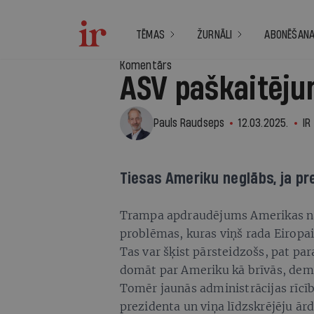
TĒMAS
ŽURNĀLI
ABONĒŠAN
Komentārs
ASV paškaitēj
Pauls Raudseps
12.03.2025.
IR
Tiesas Ameriku neglābs, ja pr
Trampa apdraudējums Amerikas nāk
problēmas, kuras viņš rada Eiropai
Tas var šķist pārsteidzošs, pat pa
domāt par Ameriku kā brīvās, dem
Tomēr jaunās administrācijas rīcīb
prezidenta un viņa līdzskrējēju ār