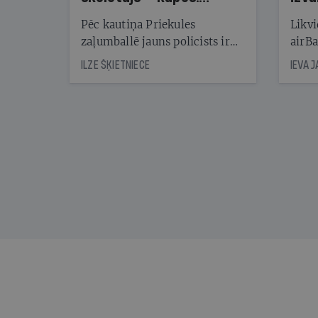
Reibuma cena Priekulē
Pēc kautiņa Priekules
Likvi
zaļumballē jauns policists ir
airBa
nonācis cietumā, bet
oblig
ILZE ŠĶIETNIECE
IEVA 
cienījams pedagogs — kapos.
šone
Tik traģiska ir izrādījusies
lemša
divu promiļu reibuma cena
draud
sama
kas j
pirm
augus