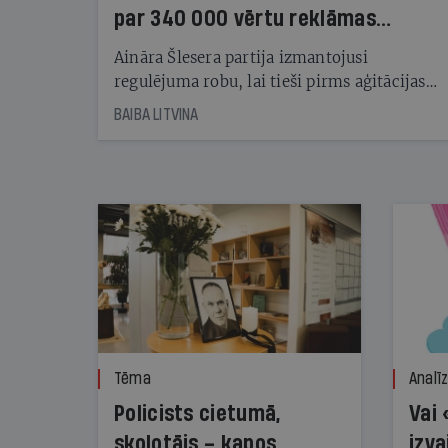
par 340 000 vērtu reklāmas
kampaņu
Aināra Šlesera partija izmantojusi
regulējuma robu, lai tieši pirms aģitācijas
starta izreklamētos par summu, kas
BAIBA LITVINA
pārsniedz trešdaļu no likumīgi atļautajiem
kampaņas tēriņiem. KNAB pārkāpumus
nekonstatē
Tēma
Analī
Policists cietumā,
Vai 
skolotājs – kapos.
izva