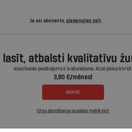
Ja esi abonents,
pievienojies šeit
.
 lasīt, atbalsti kvalitatīvu žu
Iepazīšanās piedāvājums ir.lv abonēšanai. Atcel jebkurā brīdī
3,90 €/mēnesī
Abonēt
Citas abonēšanas iespējas meklē šeit