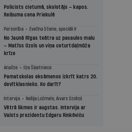
Policists cietumā, skolotājs – kapos.
Reibuma cena Priekulē
Personība
Evelīna Stiene, speciāli Ir
No Jaunā Rīgas teātra uz pasaules malu
– Matīss Ozols un viņa ceturtdaļmūža
krīze
Analīze
Ilze Šķietniece
Pamatskolas eksāmenos izkrīt katrs 20.
devītklasnieks. Ko darīt?
Intervija
Nellija Ločmele, Aivars Ozoliņš
Vētrā likmes ir augstas. Intervija ar
Valsts prezidentu Edgaru Rinkēviču