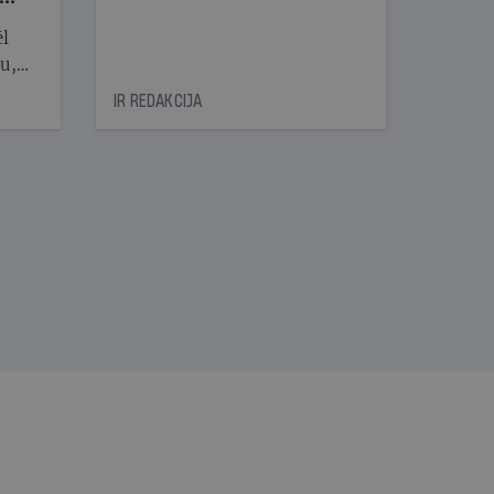
ēl
ju,
icas
IR REDAKCIJA
tītāju
tēm
nāt
kad
v