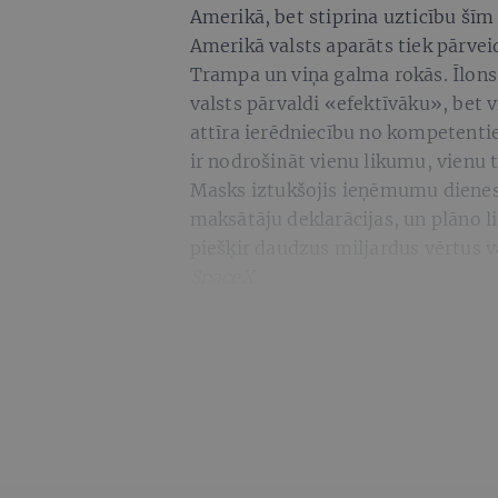
Amerikā, bet stiprina uzticību šīm
Amerikā valsts aparāts tiek pārvei
Trampa un viņa galma rokās. Īlons
valsts pārvaldi «efektīvāku», bet v
attīra ierēdniecību no kompetent
ir nodrošināt vienu likumu, vienu t
Masks iztukšojis ieņēmumu dienes
maksātāju deklarācijas, un plāno 
piešķir daudzus miljardus vērtu
SpaceX
.