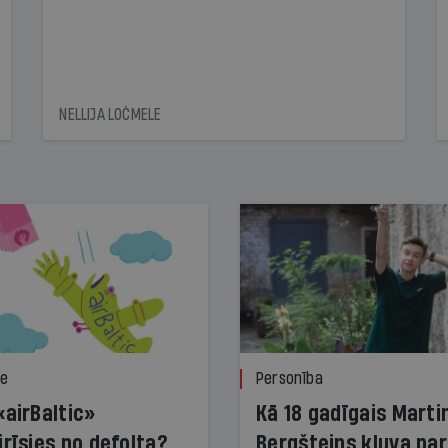
NELLIJA LOČMELE
ze
Personība
«airBaltic»
Kā 18 gadīgais Marti
irīsies no defolta?
Bergšteins kļuva par