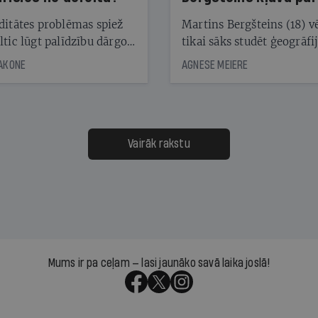
laika ziņu seju?
ditātes problēmas spiež
Martins Bergšteins (18) v
ltic lūgt palīdzību dārgo
tikai sāks studēt ģeogrāfi
āciju turētājiem, taču
bet viņa sacītajam jau uzt
JAKONE
AGNESE MEIERE
dēļ nebija kvoruma
tūkstošiem laika ziņu ska
nai. Vai lidsabiedrībai
Latvijā. Aiz dažām minū
 defolts, ja tā nespēs
televīzijas ēterā ir 11 gadi
ksāt augstos procentus,
uzcītīga darba, mammas
āpārskaita jau trīs dienas
atbalsts un drosme turpi
Vairāk rakstu
s nākamās sapulces
meteovērojumus arī tad, 
ta vidū?
šķiet, ka tie nevienam na
vajadzīgi
Mums ir pa ceļam — lasi jaunāko savā laika joslā!