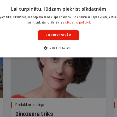
Lai turpinātu, lūdzam piekrist sīkdatnēm
am tikai sīkdatnes, kas nepieciešamas lapas darbībai un analītikai. Lapas kreisajā stūr
sīkdatņu politikā.
mainīt piekrišanu. Vairāk lasi
PIEKRIST VISĀM
RĀDĪT DETAĻAS
Redaktores sleja
Dinozaura triks