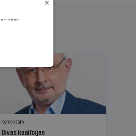
×
ī vienmēr var
Komentārs
Divas koalīcijas