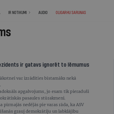
A
IR NOTIKUMI
AUDIO
OLIGARHU SARUNAS
ums
ezidents ir gatavs ignorēt to lēmumus
otnei var izrādīties bīstamāks nekā
.
radoksāls apgalvojums, jo esam tik pieraduši
okrātiskās pasaules stūrakmeni.
a pirmajās nedēļās pie varas rāda, ka ASV
dīšanās grauj demokrātiju un labklājību