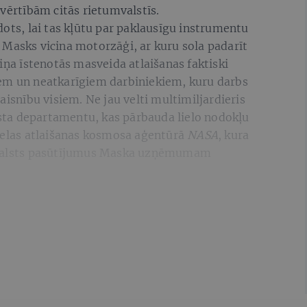
 vērtībām citās rietumvalstīs.
dots, lai tas kļūtu par paklausīgu instrumentu
 Masks vicina motorzāģi, ar kuru sola padarīt
iņa īstenotās masveida atlaišanas faktiski
iem un neatkarīgiem darbiniekiem, kuru darbs
aisnību visiem. Ne jau velti multimiljardieris
ta departamentu, kas pārbauda lielo nodokļu
lielas atlaišanas kosmosa aģentūrā
NASA
, kura
s valsts pasūtījumus Maska uzņēmumam