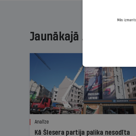
Mēs izmantoj
Jaunākajā žurnālā
Analīze
Kā Šlesera partija palika nesodīta