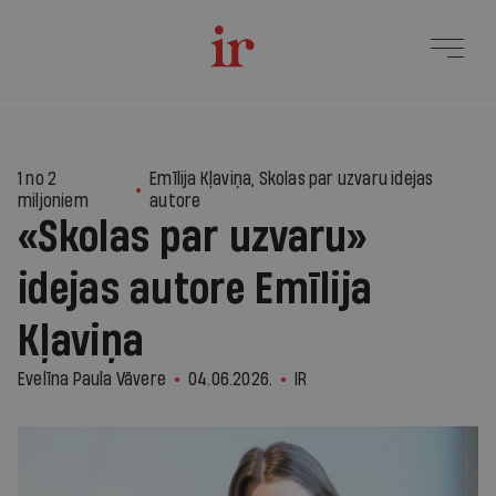
4
1 no 2
Emīlija Kļaviņa, Skolas par uzvaru idejas
miljoniem
autore
«Skolas par uzvaru»
idejas autore Emīlija
Kļaviņa
Evelīna Paula Vāvere
04.06.2026.
IR