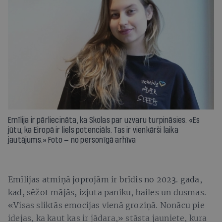
Emīlija ir pārliecināta, ka Skolas par uzvaru turpināsies. «Es
jūtu, ka Eiropā ir liels potenciāls. Tas ir vienkārši laika
jautājums.» Foto — no personīgā arhīva
Emīlijas atmiņā joprojām ir brīdis no 2023. gada,
kad, sēžot mājās, izjuta paniku, bailes un dusmas.
«Visas sliktās emocijas vienā groziņā. Nonācu pie
idejas, ka kaut kas ir jādara,» stāsta jauniete, kura