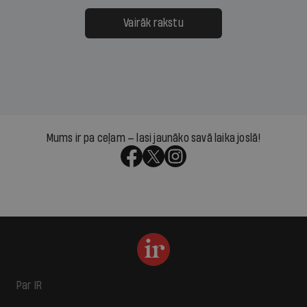
Vairāk rakstu
Mums ir pa ceļam — lasi jaunāko savā laika joslā!
Par IR