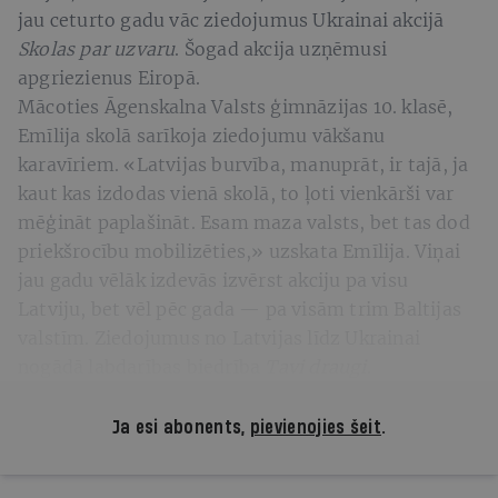
jau ceturto gadu vāc ziedojumus Ukrainai akcijā
Skolas par uzvaru
. Šogad akcija uzņēmusi
apgriezienus Eiropā.
Mācoties Āgenskalna Valsts ģimnāzijas 10. klasē,
Emīlija skolā sarīkoja ziedojumu vākšanu
karavīriem. «Latvijas burvība, manuprāt, ir tajā, ja
kaut kas izdodas vienā skolā, to ļoti vienkārši var
mēģināt paplašināt. Esam maza valsts, bet tas dod
priekšrocību mobilizēties,» uzskata Emīlija. Viņai
jau gadu vēlāk izdevās izvērst akciju pa visu
Latviju, bet vēl pēc gada — pa visām trim Baltijas
valstīm. Ziedojumus no Latvijas līdz Ukrainai
nogādā labdarības biedrība
Tavi draugi
.
Ja esi abonents,
pievienojies šeit
.