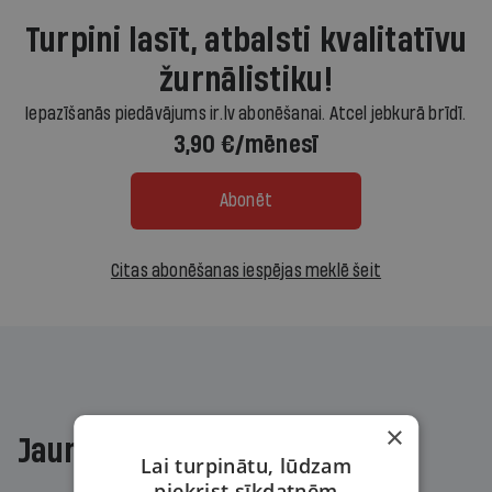
Turpini lasīt, atbalsti kvalitatīvu
žurnālistiku!
Iepazīšanās piedāvājums ir.lv abonēšanai. Atcel jebkurā brīdī.
3,90 €/mēnesī
Abonēt
Citas abonēšanas iespējas meklē šeit
×
Jaunākajā žurnālā
Lai turpinātu, lūdzam
piekrist sīkdatnēm