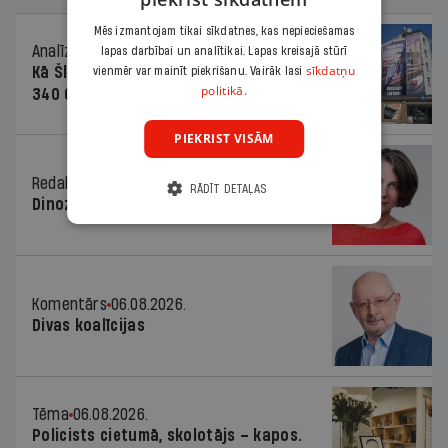
Mēs izmantojam tikai sīkdatnes, kas nepieciešamas
Analīze
06.08.2026.
lapas darbībai un analītikai. Lapas kreisajā stūrī
sīkdatņu
Kā Šlesera partija palika nesodīta par
vienmēr var mainīt piekrišanu. Vairāk lasi
politikā.
340 000 vērtu reklāmas kampaņu
PIEKRIST VISĀM
Redaktores sleja
06.08.2026.
RĀDĪT DETAĻAS
Dinozaura triks
Komentārs
06.08.2026.
Divas koalīcijas
Tēma
06.08.2026.
Policists cietumā, skolotājs – kapos.