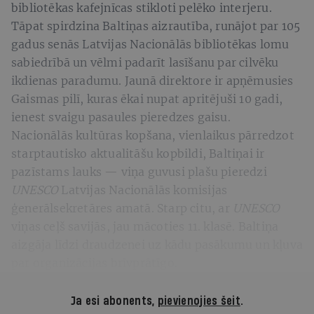
bibliotēkas kafejnīcas stikloti pelēko interjeru.
Tāpat spirdzina Baltiņas aizrautība, runājot par 105
gadus senās Latvijas Nacionālās bibliotēkas lomu
sabiedrībā un vēlmi padarīt lasīšanu par cilvēku
ikdienas paradumu. Jaunā direktore ir apņēmusies
Gaismas pilī, kuras ēkai nupat apritējuši 10 gadi,
ienest svaigu pasaules pieredzes gaisu.
Nacionālās kultūras kopšana, vienlaikus pārredzot
starptautisko aktualitāšu kopbildi, Baltiņai ir
pazīstams lauks — viņa guvusi plašu pieredzi
UNESCO
Latvijas Nacionālās komisijas
ģenerālsekretāres amatā. Starp citu, ar
UNESCO
viņas ceļš savijās, jau mācoties 11. klasē. Baltiņa
aizgāja līdzi draudzenei uz kādu pasākumu un kļuva
par organizācijas brīvprātīgo.
Ja esi abonents,
pievienojies šeit
.