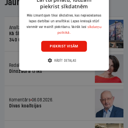
Jaunākajā žurnālā
piekrist sīkdatnēm
Mēs izmantojam tikai sīkdatnes, kas nepieciešamas
lapas darbībai un analītikai. Lapas kreisajā stūrī
sīkdatņu
vienmēr var mainīt piekrišanu. Vairāk lasi
Analīze
06.08.2026.
politikā.
Kā Šlesera partija palika nesodīta par
340 000 vērtu reklāmas kampaņu
PIEKRIST VISĀM
RĀDĪT DETAĻAS
Redaktores sleja
06.08.2026.
Dinozaura triks
Komentārs
06.08.2026.
Divas koalīcijas