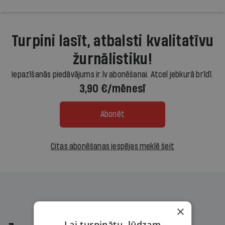
Turpini lasīt, atbalsti kvalitatīvu
žurnālistiku!
Iepazīšanās piedāvājums ir.lv abonēšanai. Atcel jebkurā brīdī.
3,90 €/mēnesī
Abonēt
Citas abonēšanas iespējas meklē šeit
×
Lai turpinātu, lūdzam