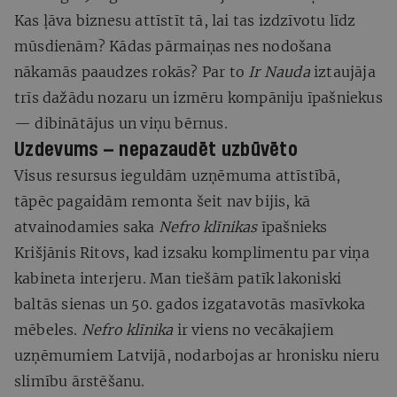
Kas ļāva biznesu attīstīt tā, lai tas izdzīvotu līdz
mūsdienām? Kādas pārmaiņas nes nodošana
nākamās paaudzes rokās? Par to
Ir Nauda
iztaujāja
trīs dažādu nozaru un izmēru kompāniju īpašniekus
— dibinātājus un viņu bērnus.
Uzdevums — nepazaudēt uzbūvēto
Visus resursus ieguldām uzņēmuma attīstībā,
tāpēc pagaidām remonta šeit nav bijis, kā
atvainodamies saka
Nefro klīnikas
īpašnieks
Krišjānis Ritovs, kad izsaku komplimentu par viņa
kabineta interjeru. Man tiešām patīk lakoniski
baltās sienas un 50. gados izgatavotās masīvkoka
mēbeles.
Nefro klīnika
ir viens no vecākajiem
uzņēmumiem Latvijā, nodarbojas ar hronisku nieru
slimību ārstēšanu.