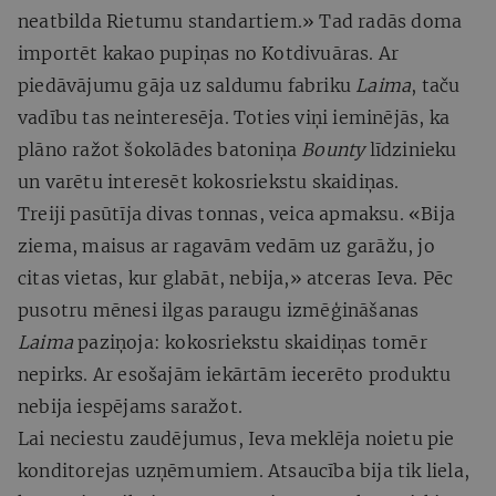
neatbilda Rietumu standartiem.» Tad radās doma
importēt kakao pupiņas no Kotdivuāras. Ar
piedāvājumu gāja uz saldumu fabriku
Laima
, taču
vadību tas neinteresēja. Toties viņi ieminējās, ka
plāno ražot šokolādes batoniņa
Bounty
līdzinieku
un varētu interesēt kokosriekstu skaidiņas.
Treiji pasūtīja divas tonnas, veica apmaksu. «Bija
ziema, maisus ar ragavām vedām uz garāžu, jo
citas vietas, kur glabāt, nebija,» atceras Ieva. Pēc
pusotru mēnesi ilgas paraugu izmēģināšanas
Laima
paziņoja: kokosriekstu skaidiņas tomēr
nepirks. Ar esošajām iekārtām iecerēto produktu
nebija iespējams saražot.
Lai neciestu zaudējumus, Ieva meklēja noietu pie
konditorejas uzņēmumiem. Atsaucība bija tik liela,