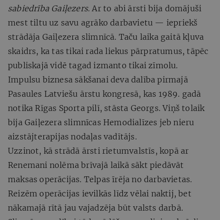
sabiedrība Gaiļezers
. Ar to abi ārsti bija domājuši
mest tiltu uz savu agrāko darbavietu — iepriekš
strādāja Gaiļezera slimnīcā. Taču laika gaitā kļuva
skaidrs, ka tas tikai rada liekus pārpratumus, tāpēc
publiskajā vidē tagad izmanto tikai zīmolu.
Impulsu biznesa sākšanai deva dalība pirmajā
Pasaules Latviešu ārstu kongresā, kas 1989. gadā
notika Rīgas Sporta pilī, stāsta Georgs. Viņš tolaik
bija Gaiļezera slimnīcas Hemodialīzes jeb nieru
aizstājterapijas nodaļas vadītājs.
Uzzinot, kā strādā ārsti rietumvalstīs, kopā ar
Renemani nolēma brīvajā laikā sākt piedāvāt
maksas operācijas. Telpas īrēja no darbavietas.
Reizēm operācijas ievilkās līdz vēlai naktij, bet
nākamajā rītā jau vajadzēja būt valsts darbā.