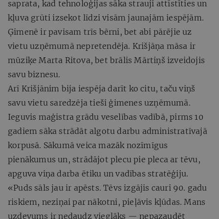
saprata, kad tehnoloģijas sāka strauji attīstīties un
kļuva grūti izsekot līdzi visām jaunajām iespējām.
Ģimenē ir pavisam trīs bērni, bet abi pārējie uz
vietu uzņēmumā nepretendēja. Krišjāņa māsa ir
mūziķe Marta Ritova, bet brālis Mārtiņš izveidojis
savu biznesu.
Arī Krišjānim bija iespēja darīt ko citu, taču viņš
savu vietu saredzēja tieši ģimenes uzņēmumā.
Ieguvis maģistra grādu veselības vadībā, pirms 10
gadiem sāka strādāt algotu darbu administratīvajā
korpusā. Sākumā veica mazāk nozīmīgus
pienākumus un, strādājot plecu pie pleca ar tēvu,
apguva viņa darba ētiku un vadības stratēģiju.
«Puds sāls jau ir apēsts. Tēvs izgājis cauri 90. gadu
riskiem, neziņai par nākotni, pieļāvis kļūdas. Mans
uzdevums ir nedaudz vieglāks — nepazaudēt