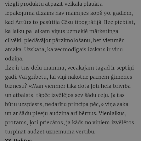
viegli produktu atpazīt veikala plauktā —
iepakojuma dizains nav mainījies kopš 90. gadiem,
kad Artūrs to pasūtīja Cēsu tipogrāfijā. Ilze piebilst,
ka laiku pa laikam viņus uzmeklē mārketinga
cilvēki, piedāvājot pārzīmološanu, bet vienmēr
atsaka. Uzskata, ka vecmodīgais izskats ir viņu
odziņa.
Ilze ir trīs dēlu mamma, vecākajam tagad ir septiņi
gadi. Vai gribētu, lai viņi nākotnē pārņem ģimenes
biznesu? «Man vienmēr tika dota ļoti liela brīvība
un atbalsts, tāpēc izvēlējos sev šādu ceļu. Ja tas
būtu uzspiests, nedarītu principa pēc,» viņa saka
un ar šādu pieeju audzina arī bērnus. Vienlaikus,
protams, ļoti priecātos, ja kāds no viņiem izvēlētos
turpināt audzēt uzņēmuma vērtību.
ZS
Doktus