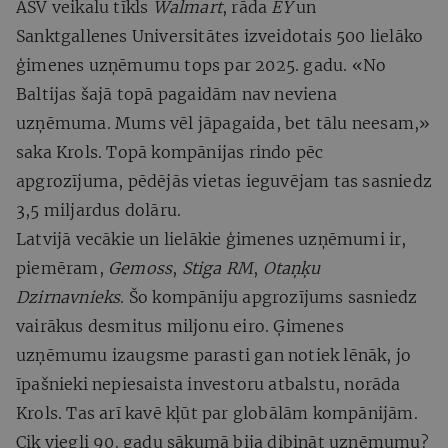
ASV veikalu tīkls
Walmart
, rāda
EY
un
Sanktgallenes Universitātes izveidotais 500 lielāko
ģimenes uzņēmumu tops par 2025. gadu. «No
Baltijas šajā topā pagaidām nav neviena
uzņēmuma. Mums vēl jāpagaida, bet tālu neesam,»
saka Krols. Topā kompānijas rindo pēc
apgrozījuma, pēdējās vietas ieguvējam tas sasniedz
3,5 miljardus dolāru.
Latvijā vecākie un lielākie ģimenes uzņēmumi ir,
piemēram,
Gemoss
,
Stiga RM
,
Otaņķu
Dzirnavnieks
. Šo kompāniju apgrozījums sasniedz
vairākus desmitus miljonu eiro. Ģimenes
uzņēmumu izaugsme parasti gan notiek lēnāk, jo
īpašnieki nepiesaista investoru atbalstu, norāda
Krols. Tas arī kavē kļūt par globālām kompānijām.
Cik viegli 90. gadu sākumā bija dibināt uzņēmumu?