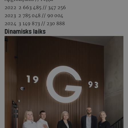
2022 2 663 485 // 347 256
2023 2 785 048 // 90 004
2024 3 149 873 // 230 888
Dinamisks laiks