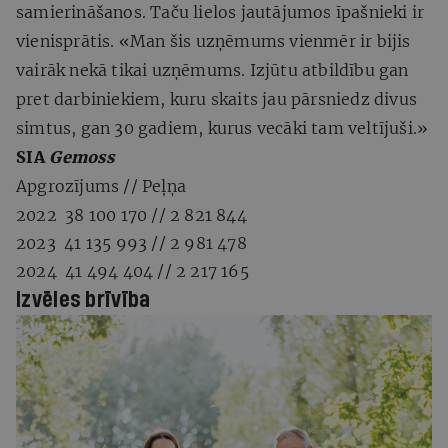
samierināšanos. Taču lielos jautājumos īpašnieki ir
vienisprātis. «Man šis uzņēmums vienmēr ir bijis
vairāk nekā tikai uzņēmums. Izjūtu atbildību gan
pret darbiniekiem, kuru skaits jau pārsniedz divus
simtus, gan 30 gadiem, kurus vecāki tam veltījuši.»
SIA
Gemoss
Apgrozījums // Peļņa
2022 38 100 170 // 2 821 844
2023 41 135 993 // 2 981 478
2024 41 494 404 // 2 217 165
Izvēles brīvība