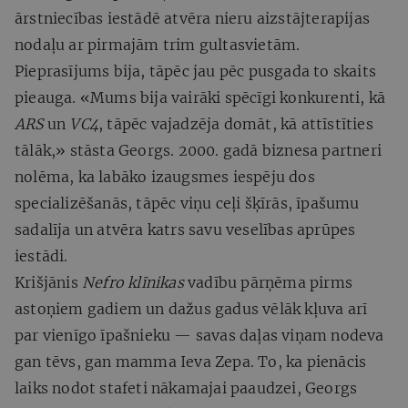
ārstniecības iestādē atvēra nieru aizstājterapijas
nodaļu ar pirmajām trim gultasvietām.
Pieprasījums bija, tāpēc jau pēc pusgada to skaits
pieauga. «Mums bija vairāki spēcīgi konkurenti, kā
ARS
un
VC4
, tāpēc vajadzēja domāt, kā attīstīties
tālāk,» stāsta Georgs. 2000. gadā biznesa partneri
nolēma, ka labāko izaugsmes iespēju dos
specializēšanās, tāpēc viņu ceļi šķīrās, īpašumu
sadalīja un atvēra katrs savu veselības aprūpes
iestādi.
Krišjānis
Nefro klīnikas
vadību pārņēma pirms
astoņiem gadiem un dažus gadus vēlāk kļuva arī
par vienīgo īpašnieku — savas daļas viņam nodeva
gan tēvs, gan mamma Ieva Zepa. To, ka pienācis
laiks nodot stafeti nākamajai paaudzei, Georgs