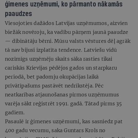
ģimenes uzņēmumi, ko pārmanto nākamās
paaudzes
Viesojoties dažādos Latvijas uzņēmumos, aizvien
biežāk novēroju, ka vadību pārņem jaunā paaudze
— dibinātāju bērni. Mūsu valsts vēstures dēļ agrāk
tā nav bijusi izplatīta tendence. Latviešu vidū
nozīmīgs uzņēmēju skaits sāka rasties tikai
cariskās Krievijas pēdējos gados un starpkaru
periodā, bet padomju okupācijas laikā
privātīpašums pastāvēt nedrīkstēja. Pēc
neatkarības atjaunošanas pirmos uzņēmumus
varēja sākt reģistrēt 1991. gadā. Tātad pirms 35
gadiem.
Pasaulē ir ģimenes uzņēmumi, kas sasniedz pat
400 gadu vecumu, saka Guntars Krols no