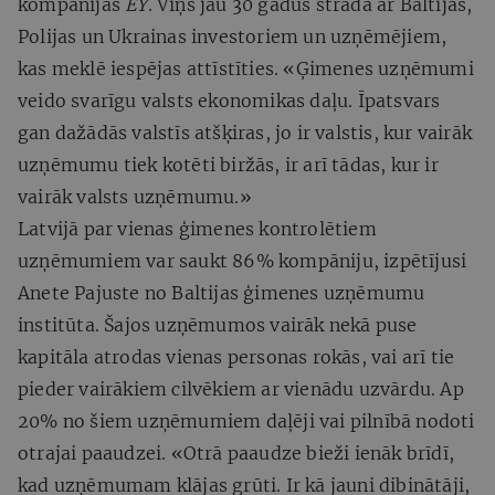
kompānijas
EY
. Viņš jau 30 gadus strādā ar Baltijas,
Polijas un Ukrainas investoriem un uzņēmējiem,
kas meklē iespējas attīstīties. «Ģimenes uzņēmumi
veido svarīgu valsts ekonomikas daļu. Īpatsvars
gan dažādās valstīs atšķiras, jo ir valstis, kur vairāk
uzņēmumu tiek kotēti biržās, ir arī tādas, kur ir
vairāk valsts uzņēmumu.»
Latvijā par vienas ģimenes kontrolētiem
uzņēmumiem var saukt 86% kompāniju, izpētījusi
Anete Pajuste no Baltijas ģimenes uzņēmumu
institūta. Šajos uzņēmumos vairāk nekā puse
kapitāla atrodas vienas personas rokās, vai arī tie
pieder vairākiem cilvēkiem ar vienādu uzvārdu. Ap
20% no šiem uzņēmumiem daļēji vai pilnībā nodoti
otrajai paaudzei. «Otrā paaudze bieži ienāk brīdī,
kad uzņēmumam klājas grūti. Ir kā jauni dibinātāji,