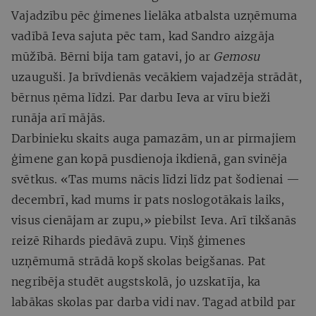
Vajadzību pēc ģimenes lielāka atbalsta uzņēmuma
vadībā Ieva sajuta pēc tam, kad Sandro aizgāja
mūžībā. Bērni bija tam gatavi, jo ar
Gemosu
uzauguši. Ja brīvdienās vecākiem vajadzēja strādāt,
bērnus ņēma līdzi. Par darbu Ieva ar vīru bieži
runāja arī mājās.
Darbinieku skaits auga pamazām, un ar pirmajiem
ģimene gan kopā pusdienoja ikdienā, gan svinēja
svētkus. «Tas mums nācis līdzi līdz pat šodienai —
decembrī, kad mums ir pats noslogotākais laiks,
visus cienājam ar zupu,» piebilst Ieva. Arī tikšanās
reizē Rihards piedāvā zupu. Viņš ģimenes
uzņēmumā strādā kopš skolas beigšanas. Pat
negribēja studēt augstskolā, jo uzskatīja, ka
labākas skolas par darba vidi nav. Tagad atbild par