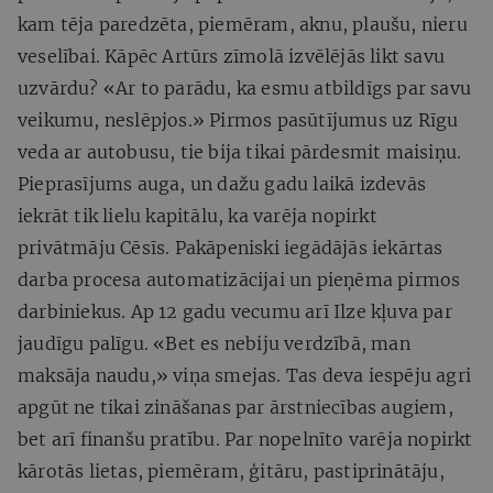
kam tēja paredzēta, piemēram, aknu, plaušu, nieru
veselībai. Kāpēc Artūrs zīmolā izvēlējās likt savu
uzvārdu? «Ar to parādu, ka esmu atbildīgs par savu
veikumu, neslēpjos.» Pirmos pasūtījumus uz Rīgu
veda ar autobusu, tie bija tikai pārdesmit maisiņu.
Pieprasījums auga, un dažu gadu laikā izdevās
iekrāt tik lielu kapitālu, ka varēja nopirkt
privātmāju Cēsīs. Pakāpeniski iegādājās iekārtas
darba procesa automatizācijai un pieņēma pirmos
darbiniekus. Ap 12 gadu vecumu arī Ilze kļuva par
jaudīgu palīgu. «Bet es nebiju verdzībā, man
maksāja naudu,» viņa smejas. Tas deva iespēju agri
apgūt ne tikai zināšanas par ārstniecības augiem,
bet arī finanšu pratību. Par nopelnīto varēja nopirkt
kārotās lietas, piemēram, ģitāru, pastiprinātāju,