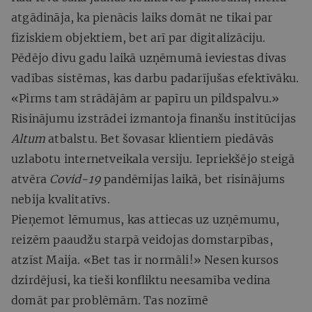
atgādināja, ka pienācis laiks domāt ne tikai par
fiziskiem objektiem, bet arī par digitalizāciju.
Pēdējo divu gadu laikā uzņēmumā ieviestas divas
vadības sistēmas, kas darbu padarījušas efektīvāku.
«Pirms tam strādājām ar papīru un pildspalvu.»
Risinājumu izstrādei izmantoja finanšu institūcijas
Altum
atbalstu. Bet šovasar klientiem piedāvās
uzlabotu internetveikala versiju. Iepriekšējo steigā
atvēra
Covid-19
pandēmijas laikā, bet risinājums
nebija kvalitatīvs.
Pieņemot lēmumus, kas attiecas uz uzņēmumu,
reizēm paaudžu starpā veidojas domstarpības,
atzīst Maija. «Bet tas ir normāli!» Nesen kursos
dzirdējusi, ka tieši konfliktu neesamība vedina
domāt par problēmām. Tas nozīmē