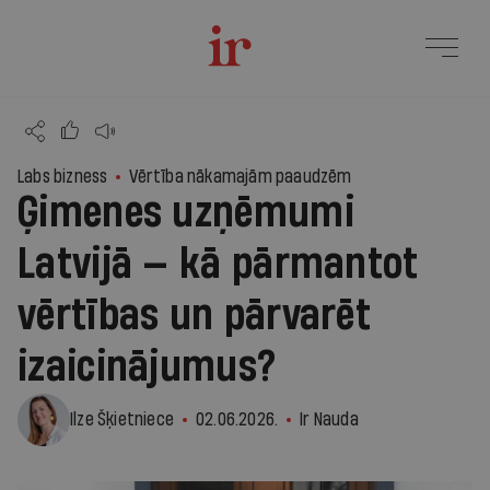
Labs bizness
Vērtība nākamajām paaudzēm
Ģimenes uzņēmumi
Latvijā — kā pārmantot
vērtības un pārvarēt
izaicinājumus?
Ilze Šķietniece
02.06.2026.
Ir Nauda