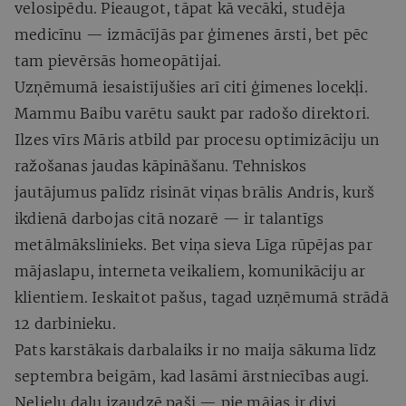
velosipēdu. Pieaugot, tāpat kā vecāki, studēja
medicīnu — izmācījās par ģimenes ārsti, bet pēc
tam pievērsās homeopātijai.
Uzņēmumā iesaistījušies arī citi ģimenes locekļi.
Mammu Baibu varētu saukt par radošo direktori.
Ilzes vīrs Māris atbild par procesu optimizāciju un
ražošanas jaudas kāpināšanu. Tehniskos
jautājumus palīdz risināt viņas brālis Andris, kurš
ikdienā darbojas citā nozarē — ir talantīgs
metālmākslinieks. Bet viņa sieva Līga rūpējas par
mājaslapu, interneta veikaliem, komunikāciju ar
klientiem. Ieskaitot pašus, tagad uzņēmumā strādā
12 darbinieku.
Pats karstākais darbalaiks ir no maija sākuma līdz
septembra beigām, kad lasāmi ārstniecības augi.
Nelielu daļu izaudzē paši — pie mājas ir divi