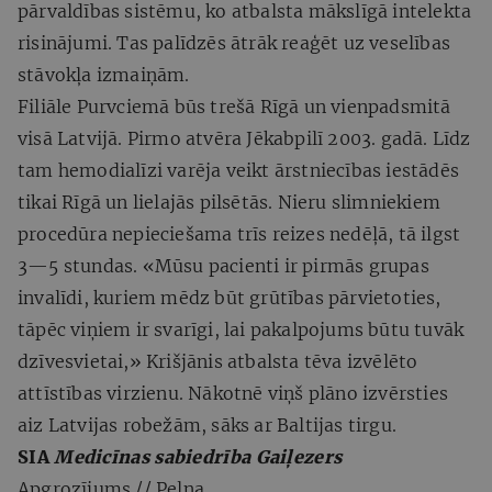
pārvaldības sistēmu, ko atbalsta mākslīgā intelekta
risinājumi. Tas palīdzēs ātrāk reaģēt uz veselības
stāvokļa izmaiņām.
Filiāle Purvciemā būs trešā Rīgā un vienpadsmitā
visā Latvijā. Pirmo atvēra Jēkabpilī 2003. gadā. Līdz
tam hemodialīzi varēja veikt ārstniecības iestādēs
tikai Rīgā un lielajās pilsētās. Nieru slimniekiem
procedūra nepieciešama trīs reizes nedēļā, tā ilgst
3—5 stundas. «Mūsu pacienti ir pirmās grupas
invalīdi, kuriem mēdz būt grūtības pārvietoties,
tāpēc viņiem ir svarīgi, lai pakalpojums būtu tuvāk
dzīvesvietai,» Krišjānis atbalsta tēva izvēlēto
attīstības virzienu. Nākotnē viņš plāno izvērsties
aiz Latvijas robežām, sāks ar Baltijas tirgu.
SIA
Medicīnas sabiedrība Gaiļezers
Apgrozījums // Peļņa