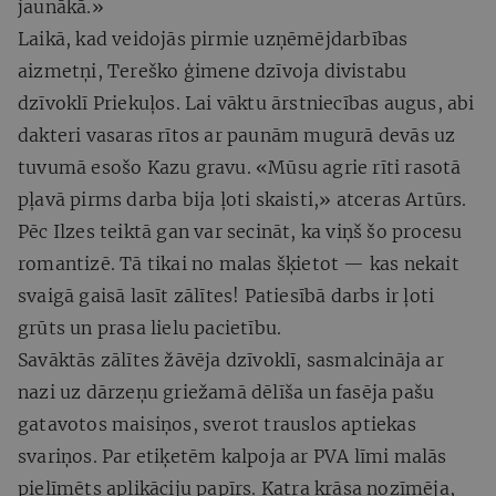
jaunākā.»
Laikā, kad veidojās pirmie uzņēmējdarbības
aizmetņi, Tereško ģimene dzīvoja divistabu
dzīvoklī Priekuļos. Lai vāktu ārstniecības augus, abi
dakteri vasaras rītos ar paunām mugurā devās uz
tuvumā esošo Kazu gravu. «Mūsu agrie rīti rasotā
pļavā pirms darba bija ļoti skaisti,» atceras Artūrs.
Pēc Ilzes teiktā gan var secināt, ka viņš šo procesu
romantizē. Tā tikai no malas šķietot — kas nekait
svaigā gaisā lasīt zālītes! Patiesībā darbs ir ļoti
grūts un prasa lielu pacietību.
Savāktās zālītes žāvēja dzīvoklī, sasmalcināja ar
nazi uz dārzeņu griežamā dēlīša un fasēja pašu
gatavotos maisiņos, sverot trauslos aptiekas
svariņos. Par etiķetēm kalpoja ar PVA līmi malās
pielīmēts aplikāciju papīrs. Katra krāsa nozīmēja,