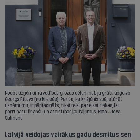
Nodot uzņēmuma vadības grožus dēlam nebija grūti, apgalvo
Georgs Ritovs (no kreisās). Par to, ka Krišjānis spēj stūrēt
uzņēmumu, ir pārliecināts, tikai reizi pa reizei tiekas, lai
pārrunātu finanšu un attīstības jautājumus. Foto — Ieva
Salmane
Latvijā veidojas vairākus gadu desmitus seni