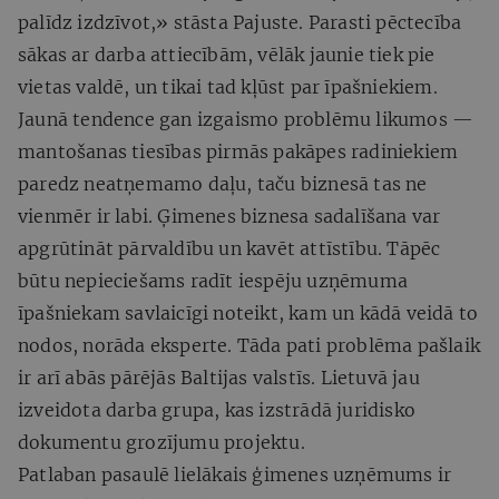
palīdz izdzīvot,» stāsta Pajuste. Parasti pēctecība
sākas ar darba attiecībām, vēlāk jaunie tiek pie
vietas valdē, un tikai tad kļūst par īpašniekiem.
Jaunā tendence gan izgaismo problēmu likumos —
mantošanas tiesības pirmās pakāpes radiniekiem
paredz neatņemamo daļu, taču biznesā tas ne
vienmēr ir labi. Ģimenes biznesa sadalīšana var
apgrūtināt pārvaldību un kavēt attīstību. Tāpēc
būtu nepieciešams radīt iespēju uzņēmuma
īpašniekam savlaicīgi noteikt, kam un kādā veidā to
nodos, norāda eksperte. Tāda pati problēma pašlaik
ir arī abās pārējās Baltijas valstīs. Lietuvā jau
izveidota darba grupa, kas izstrādā juridisko
dokumentu grozījumu projektu.
Patlaban pasaulē lielākais ģimenes uzņēmums ir