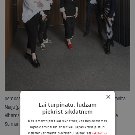
×
Gemosā strādā visa Treiju ģimene: mamma Ieva (vidū), meita
Lai turpinātu, lūdzam
Maija (pirmā no labās) un viņas vīrs Kornels Kovāčs, dēls
piekrist sīkdatnēm
Rihards (otrais no kreisās) un viņa sieva Maija.
Foto — Ieva
Mēs izmantojam tikai sīkdatnes, kas nepieciešamas
Salmane
lapas darbībai un analītikai. Lapas kreisajā stūrī
sīkdatņu
vienmēr var mainīt piekrišanu. Vairāk lasi