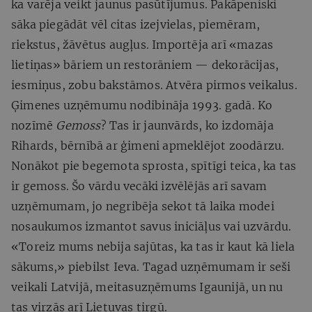
ka varēja veikt jaunus pasūtījumus. Pakāpeniski
sāka piegādāt vēl citas izejvielas, piemēram,
riekstus, žāvētus augļus. Importēja arī «mazas
lietiņas» bāriem un restorāniem — dekorācijas,
iesmiņus, zobu bakstāmos. Atvēra pirmos veikalus.
Ģimenes uzņēmumu nodibināja 1993. gadā. Ko
nozīmē
Gemoss
? Tas ir jaunvārds, ko izdomāja
Rihards, bērnībā ar ģimeni apmeklējot zoodārzu.
Nonākot pie begemota sprosta, spītīgi teica, ka tas
ir gemoss. Šo vārdu vecāki izvēlējās arī savam
uzņēmumam, jo negribēja sekot tā laika modei
nosaukumos izmantot savus iniciāļus vai uzvārdu.
«Toreiz mums nebija sajūtas, ka tas ir kaut kā liela
sākums,» piebilst Ieva. Tagad uzņēmumam ir seši
veikali Latvijā, meitasuzņēmums Igaunijā, un nu
tas virzās arī Lietuvas tirgū.