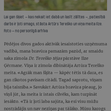
Lai gan šķiet — kas nekait iet dabā un lasīt zālītes —, patiesībā
darbs ir ļoti smags, stāsta Artūrs Tereško un viņa meita Ilze.
Foto — no personīgā arhīva
Pēdējos divos gados aktīvāk iesaistoties uzņēmuma
vadībā, mana bravūra pamazām pazūd, ar smaidu
saka zīmola
Dr. Tereško tējas
pārstāve Ilze
Ģērmane. Viņa ir zīmola dibinātāja Artūra Tereško
meita. «Agrāk man šķita — kāpēc tētis tā dara, es
gan rīkotos pavisam citādi. Tagad saprotu, viņam
bija taisnība.» Savukārt Artūra bravūra pieaug, jo
viņš jūt, ka meita ir īstais cilvēks, kam turpināt
iesākto. «Tā ir ļoti laba sajūta, ka esi visu mūžu
nostrādājis un nav neziņas par tālāko. Mūsu karogs