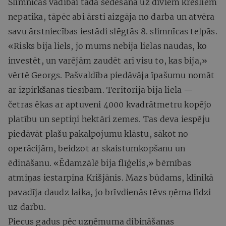
Slimnīcas vadībai tāda sēdēšana uz diviem krēsliem
nepatika, tāpēc abi ārsti aizgāja no darba un atvēra
savu ārstniecības iestādi slēgtās 8. slimnīcas telpās.
«Risks bija liels, jo mums nebija lielas naudas, ko
investēt, un varējām zaudēt arī visu to, kas bija,»
vērtē Georgs. Pašvaldība piedāvāja īpašumu nomāt
ar izpirkšanas tiesībām. Teritorija bija liela —
četras ēkas ar aptuveni 4000 kvadrātmetru kopējo
platību un septiņi hektāri zemes. Tas deva iespēju
piedāvāt plašu pakalpojumu klāstu, sākot no
operācijām, beidzot ar skaistumkopšanu un
ēdināšanu. «Ēdamzālē bija flīģelis,» bērnības
atmiņas iestarpina Krišjānis. Mazs būdams, klīnikā
pavadīja daudz laika, jo brīvdienās tēvs ņēma līdzi
uz darbu.
Piecus gadus pēc uzņēmuma dibināšanas