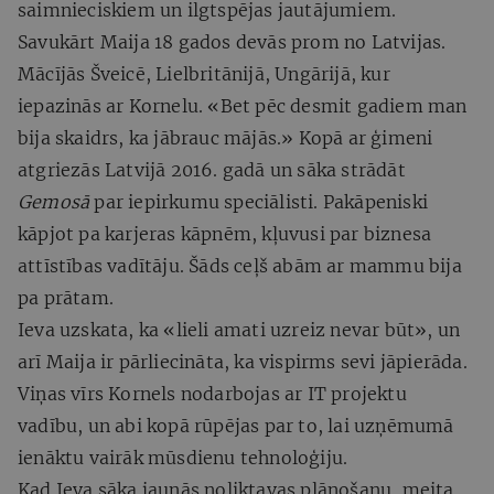
saimnieciskiem un ilgtspējas jautājumiem.
Savukārt Maija 18 gados devās prom no Latvijas.
Mācījās Šveicē, Lielbritānijā, Ungārijā, kur
iepazinās ar Kornelu. «Bet pēc desmit gadiem man
bija skaidrs, ka jābrauc mājās.» Kopā ar ģimeni
atgriezās Latvijā 2016. gadā un sāka strādāt
Gemosā
par iepirkumu speciālisti. Pakāpeniski
kāpjot pa karjeras kāpnēm, kļuvusi par biznesa
attīstības vadītāju. Šāds ceļš abām ar mammu bija
pa prātam.
Ieva uzskata, ka «lieli amati uzreiz nevar būt», un
arī Maija ir pārliecināta, ka vispirms sevi jāpierāda.
Viņas vīrs Kornels nodarbojas ar IT projektu
vadību, un abi kopā rūpējas par to, lai uzņēmumā
ienāktu vairāk mūsdienu tehnoloģiju.
Kad Ieva sāka jaunās noliktavas plānošanu, meita