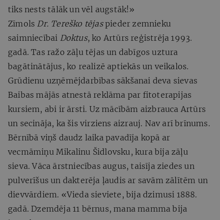
tiks nests tālāk un vēl augstāk!»
Zīmols
Dr. Tereško tējas
pieder zemnieku
saimniecībai
Doktus
, ko Artūrs reģistrēja 1993.
gadā. Tas ražo zāļu tējas un dabīgos uztura
bagātinātājus, ko realizē aptiekās un veikalos.
Grūdienu uzņēmējdarbības sākšanai deva sievas
Baibas mājās atnestā reklāma par fitoterapijas
kursiem, abi ir ārsti. Uz mācībām aizbrauca Artūrs
un secināja, ka šis virziens aizrauj. Nav arī brīnums.
Bērnībā viņš daudz laika pavadīja kopā ar
vecmāmiņu Mikalinu Šidlovsku, kura bija zāļu
sieva. Vāca ārstniecības augus, taisīja ziedes un
pulverīšus un dakterēja ļaudis ar savām zālītēm un
dievvārdiem. «Vieda sieviete, bija dzimusi 1888.
gadā. Dzemdēja 11 bērnus, mana mamma bija