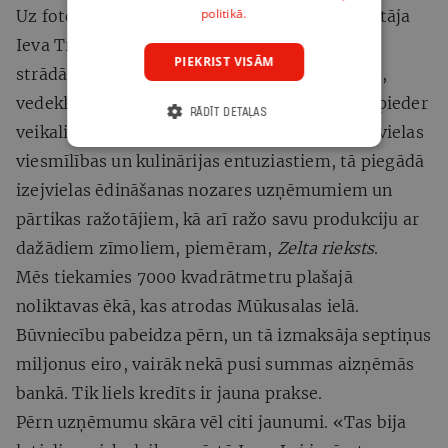
politikā.
Uz fotografēšanos
Gemoss
dibinātāja un vadītāja
Ieva Treija sapulcinājusi visu kuplo saimi, kas
PIEKRIST VISĀM
strādā uzņēmumā: meitu Maiju, dēlu Rihardu,
vedeklu Maiju un znotu Kornelu. Kompānijai pieder
RĀDĪT DETAĻAS
veikali, kas izplata inventāru, iekārtas un izejvielas
viesmīlības un kulinārijas entuziastiem, tā piegādā
izejvielas ēdināšanas nozares uzņēmumiem un
pārtikas ražotājiem, kā arī ražo savu produkciju ar
dažādiem zīmoliem, piemēram,
Zelta rieksts
.
Mēs tiekamies 7000 kvadrātmetru plašajā
noliktavas ēkā, kas atrodas Mūkusalas ielā.
Būvniecību pabeidza pērn, un tā izmaksāja septiņus
miljonus eiro, vairāk nekā pusi summas aizņēmās
bankā. Tik liels kredīts ir jauna prakse.
Pērn uzņēmumu skāra vēl citi jaunumi. «Tas bija