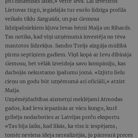
ļoti dinamisks laiks,» vērtē Ieva. Lai izvērstos
Lietuvas tirgū, iegādājās tur esošo līdzīga profila
veikalu tīklu
Sangaida
, un par
Gemosa
līdzīpašniekiem kļuva Ievas bērni Maija un Rihards.
Tas notika, kad viņi uzņēmumā investēja no tēva
mantotos līdzekļus. Sandro Treijs aizgāja mūžībā
pirms septiņiem gadiem. Viņš kopā ar Ievu dibināja
Gemosu
, bet vēlāk izveidoja savu kompāniju, kas
darbojās nekustamo īpašumu jomā. «Izjūtu lielu
cieņu un godu būt uzņēmumā arī oficiāli,» atzīst
Maija.
Uzņēmējdarbības aizmetņi meklējami Atmodas
gados, kad Ieva iepazinās ar vācu kungu, kurš
gribēja nodarboties ar Latvijas preču eksportu.
«Tas bija laiks, kad likās, ka viss ir iespējams,
tomēr neviena ideja nerealizējās, jo pārsvarā preces