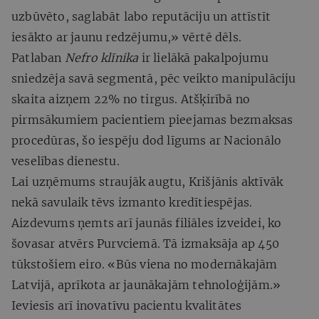
uzbūvēto, saglabāt labo reputāciju un attīstīt
iesākto ar jaunu redzējumu,» vērtē dēls.
Patlaban
Nefro klīnika
ir lielākā pakalpojumu
sniedzēja savā segmentā, pēc veikto manipulāciju
skaita aizņem 22% no tirgus. Atšķirībā no
pirmsākumiem pacientiem pieejamas bezmaksas
procedūras, šo iespēju dod līgums ar Nacionālo
veselības dienestu.
Lai uzņēmums straujāk augtu, Krišjānis aktīvāk
nekā savulaik tēvs izmanto kredītiespējas.
Aizdevums ņemts arī jaunās filiāles izveidei, ko
šovasar atvērs Purvciemā. Tā izmaksāja ap 450
tūkstošiem eiro. «Būs viena no modernākajām
Latvijā, aprīkota ar jaunākajām tehnoloģijām.»
Ieviesīs arī inovatīvu pacientu kvalitātes