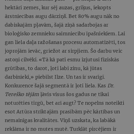
hektāri zemes, kur sēj auzas, griķus, iekopts
ārstniecības augu dārziņš. Bet 80% augu nāk no
dabiskajām pļavām, šajā ziņā sadarbojas ar
bioloģisko zemnieku saimniecību īpašniekiem. Lai
gan liela daļa ražošanas procesu automatizēti, tos
joprojām ievāc, griežot ar sirpjiem. Šo darbu veic
astoņi cilvēki. «Tā kā pati esmu izjutusi fiziskās
grūtības, to darot, ļoti labi zinu, kā jūtas
darbinieki,» piebilst Ilze. Un tas ir svarīgi.
Konkurence šajā segmentā ir ļoti liela. Kas
Dr.
Tereško tējām
ļāvis visus šos gadus ne tikai
noturēties tirgū, bet arī augt? Te nopelns noteikti
esot Artūra striktajām prasībām pēc kārtības un
nemainīgas kvalitātes. Viņš uzskata, ka labākā
reklāma ir no mutes mutē. Turklāt pircējiem ir