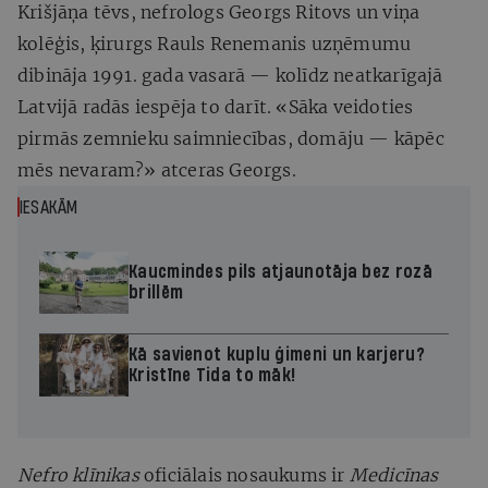
Krišjāņa tēvs, nefrologs Georgs Ritovs un viņa
kolēģis, ķirurgs Rauls Renemanis uzņēmumu
dibināja 1991. gada vasarā — kolīdz neatkarīgajā
Latvijā radās iespēja to darīt. «Sāka veidoties
pirmās zemnieku saimniecības, domāju — kāpēc
mēs nevaram?» atceras Georgs.
IESAKĀM
Kaucmindes pils atjaunotāja bez rozā
brillēm
Kā savienot kuplu ģimeni un karjeru?
Kristīne Tida to māk!
Nefro klīnikas
oficiālais nosaukums ir
Medicīnas