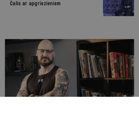
Čalis ar apgriezieniem
Labsajūta
Fitness smadzenēm