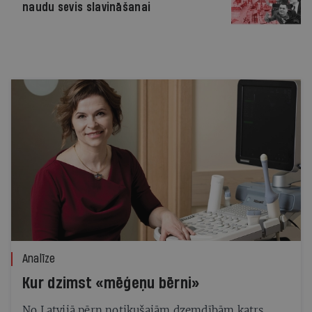
naudu sevis slavināšanai
Analīze
Kur dzimst «mēģeņu bērni»
No Latvijā pērn notikušajām dzemdībām katrs