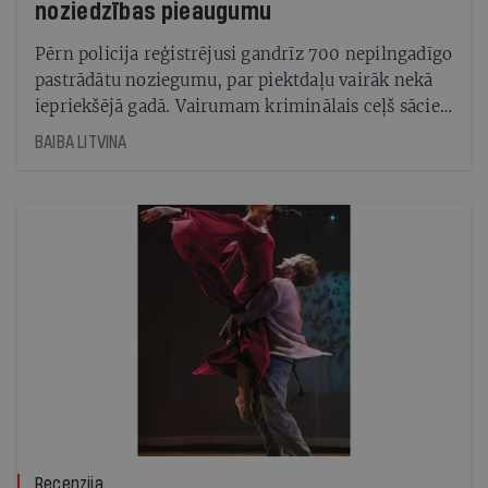
noziedzības pieaugumu
Pērn policija reģistrējusi gandrīz 700 nepilngadīgo
pastrādātu noziegumu, par piektdaļu vairāk nekā
iepriekšējā gadā. Vairumam kriminālais ceļš sācies
ar apreibināšanos, zādzībām un laupīšanām. Taču
BAIBA LITVINA
jaunieši spēj arī nežēlīgi piekaut, izvarot un
noslepkavot
Recenzija