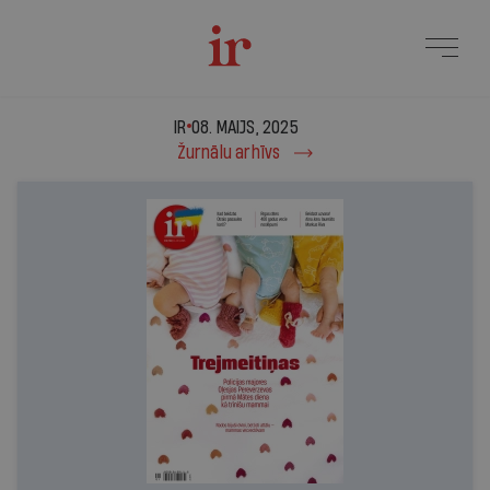
IR - 08. maijs, 2025
IR
08. MAIJS, 2025
Žurnālu arhīvs