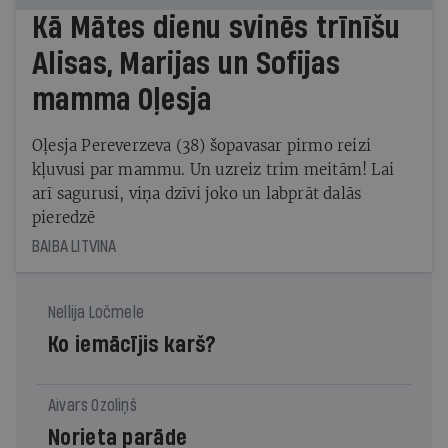
Kā Mātes dienu svinēs trīnīšu
Alisas, Marijas un Sofijas
mamma Oļesja
Oļesja Pereverzeva (38) šopavasar pirmo reizi
kļuvusi par mammu. Un uzreiz trim meitām! Lai
arī sagurusi, viņa dzīvi joko un labprāt dalās
pieredzē
BAIBA LITVINA
Nellija Ločmele
Ko iemācījis karš?
Aivars Ozoliņš
Norieta parāde