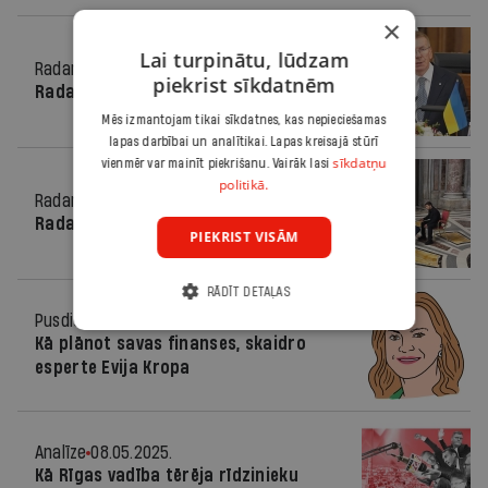
×
Lai turpinātu, lūdzam
Radars
08.05.2025.
piekrist sīkdatnēm
Radars Latvijā
Mēs izmantojam tikai sīkdatnes, kas nepieciešamas
lapas darbībai un analītikai. Lapas kreisajā stūrī
sīkdatņu
vienmēr var mainīt piekrišanu. Vairāk lasi
politikā.
Radars
08.05.2025.
Radars pasaulē
PIEKRIST VISĀM
RĀDĪT DETAĻAS
Pusdienās
08.05.2025.
Kā plānot savas finanses, skaidro
esperte Evija Kropa
Analīze
08.05.2025.
Kā Rīgas vadība tērēja rīdzinieku