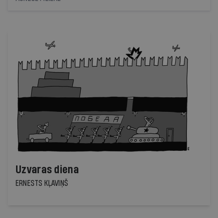
sākumā nav ticējuši, ka viņš varētu būt labs kora
vadītājs
Uzvaras diena
ERNESTS KĻAVIŅŠ