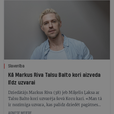
Slavenība
Kā Markus Riva Talsu Balto kori aizveda
līdz uzvarai
Dziedātājs Markus Riva (38) jeb Miķelis Ļaksa ar
Talsu Balto kori uzvarēja šovā Koru kari. «Man tā
ir nozīmīga uzvara, kas palīdz dziedēt pagātnes
sāpes,» saka Miķelis. Izrādās, pat paša koristi
AGNESE MEIERE