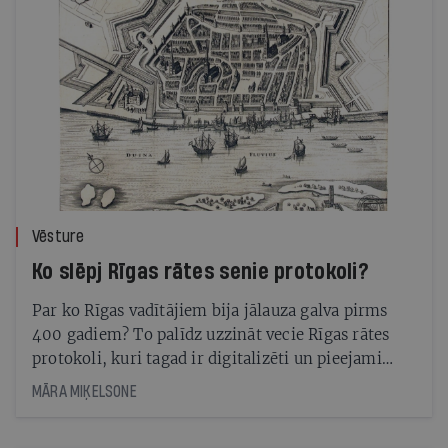
Vēsture
Ko slēpj Rīgas rātes senie protokoli?
Par ko Rīgas vadītājiem bija jālauza galva pirms
400 gadiem? To palīdz uzzināt vecie Rīgas rātes
protokoli, kuri tagad ir digitalizēti un pieejami
pētniecībai visā pasaulē
MĀRA MIĶELSONE