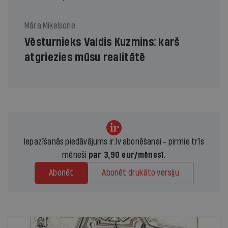
Māra Miķelsone
Vēsturnieks Valdis Kuzmins: karš
atgriezies mūsu realitātē
Iepazīšanās piedāvājums ir.lv abonēšanai - pirmie trīs
mēneši
par 3,90 eur/mēnesī.
Abonēt
Abonēt drukāto versiju