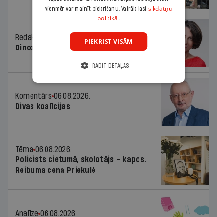
sīkdatņu
vienmēr var mainīt piekrišanu. Vairāk lasi
politikā.
Redaktores sleja
06.08.2026.
PIEKRIST VISĀM
Dinozaura triks
RĀDĪT DETAĻAS
Komentārs
06.08.2026.
Divas koalīcijas
Tēma
06.08.2026.
Policists cietumā, skolotājs – kapos.
Reibuma cena Priekulē
Analīze
06.08.2026.