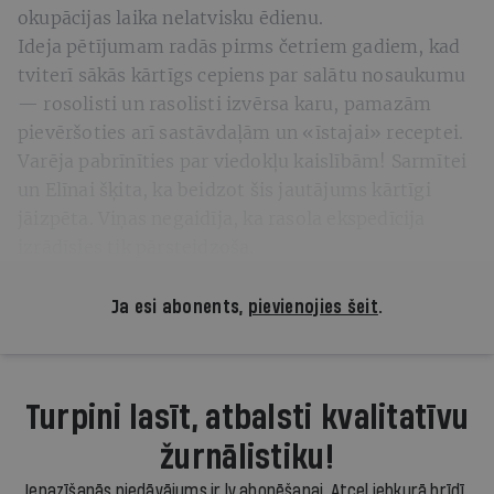
okupācijas laika nelatvisku ēdienu.
Ideja pētījumam radās pirms četriem gadiem, kad
tviterī sākās kārtīgs cepiens par salātu nosaukumu
— rosolisti un rasolisti izvērsa karu, pamazām
pievēršoties arī sastāvdaļām un «īstajai» receptei.
Varēja pabrīnīties par viedokļu kaislībām! Sarmītei
un Elīnai šķita, ka beidzot šis jautājums kārtīgi
jāizpēta. Viņas negaidīja, ka rasola ekspedīcija
izrādīsies tik pārsteidzoša.
Ja esi abonents,
pievienojies šeit
.
Turpini lasīt, atbalsti kvalitatīvu
žurnālistiku!
Iepazīšanās piedāvājums ir.lv abonēšanai. Atcel jebkurā brīdī.