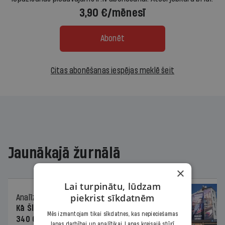
3,90 €/mēnesī
Abonēt
Citas abonēšanas iespējas meklē šeit
Jaunākajā žurnālā
×
Lai turpinātu, lūdzam
piekrist sīkdatnēm
Analīze
06.08.2026.
Kā Šlesera partija palika nesodīta par
Mēs izmantojam tikai sīkdatnes, kas nepieciešamas
340 000 vērtu reklāmas kampaņu
lapas darbībai un analītikai. Lapas kreisajā stūrī