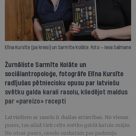
Elīna Kursīte (pa kreisi) un Sarmīte Kolāte. Foto — Ieva Salmane
Žurnāliste Sarmīte Kolāte un
sociālantropoloģe, fotogrāfe Elīna Kursīte
radījušas pētniecisku opusu par latviešu
svētku galda karali rasolu, kliedējot maldus
par «pareizo» recepti
Latviešiem ar rasolu ir duālas attiecības. No vienas
puses, tas allaž tiek celts svētku galdā katrās mājās.
No otras puses, rasolu uzskatām par padomju