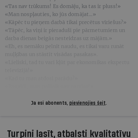
«Tas nav trūkums! Es domāju, ka tas ir pluss!»
«Man nospļauties, ko jūs domājat…»
«Kāpēc tu pieņem darbā tikai precētus vīriešus?»
«Tāpēc, ka viņi ir pieraduši pie pārmetumiem un
darba dienas beigās nesteidzas uz mājām.»
«Eh, es nemāku pelnīt naudu, es tikai varu runāt
muļķības un stāstīt visādas pasakas».
«Lieliski, tad tu vari kļūt par ekonomikas ekspertu
televīzijā!»
«Kad tu man atdosi parādu?»
«Pagaidi, man pašlaik nav naudas!»
Ja esi abonents,
pievienojies šeit
.
Turpini lasīt, atbalsti kvalitatīvu