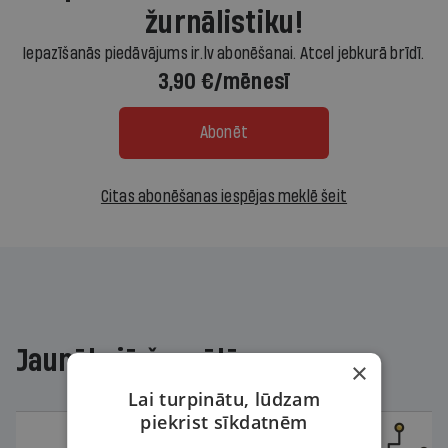
žurnālistiku!
Iepazīšanās piedāvājums ir.lv abonēšanai. Atcel jebkurā brīdī.
3,90 €/mēnesī
Abonēt
Citas abonēšanas iespējas meklē šeit
Jaunākajā žurnālā
×
Lai turpinātu, lūdzam
piekrist sīkdatnēm