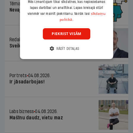
Mēs izmantojam tikai sīkdatnes, kas nepieciešamas
Tēma
04.08.2026.
lapas darbībai un analītikai. Lapas kreisajā stūrī
Nevajag baidīties!
sīkdatņu
vienmēr var mainīt piekrišanu. Vairāk lasi
politikā.
PIEKRIST VISĀM
Redaktora sleja
04.08.2026.
Sveika un sveiks!
RĀDĪT DETAĻAS
Portrets
04.08.2026.
Ir jāsadarbojas!
Labs bizness
04.08.2026.
Mašīnu daudz, vietu maz