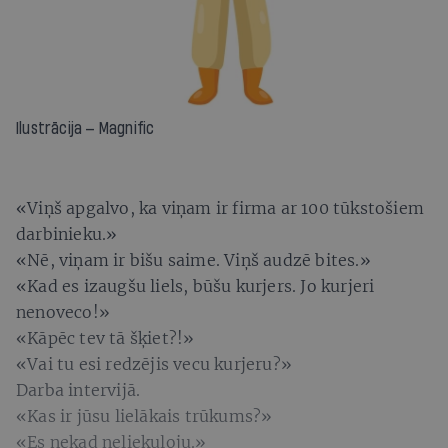
Ilustrācija — Magnific
«Viņš apgalvo, ka viņam ir firma ar 100 tūkstošiem
darbinieku.»
«Nē, viņam ir bišu saime. Viņš audzē bites.»
«Kad es izaugšu liels, būšu kurjers. Jo kurjeri
nenoveco!»
«Kāpēc tev tā šķiet?!»
«Vai tu esi redzējis vecu kurjeru?»
Darba intervijā.
«Kas ir jūsu lielākais trūkums?»
«Es nekad neliekuļoju.»