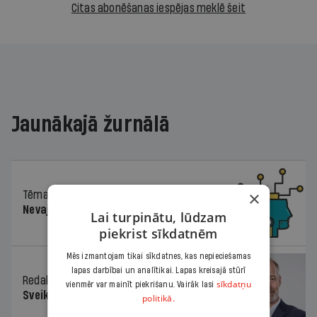
Citas abonēšanas iespējas meklē šeit
Jaunākajā žurnālā
×
Tēma
04.08.2026.
Nevajag baidīties!
Lai turpinātu, lūdzam
piekrist sīkdatnēm
Mēs izmantojam tikai sīkdatnes, kas nepieciešamas
lapas darbībai un analītikai. Lapas kreisajā stūrī
Redaktora sleja
04.08.2026.
sīkdatņu
vienmēr var mainīt piekrišanu. Vairāk lasi
Sveika un sveiks!
politikā.