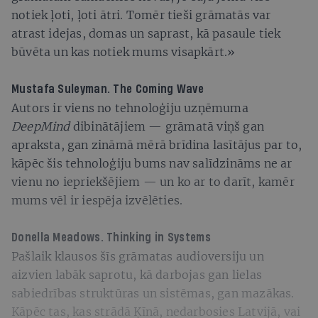
notiek ļoti, ļoti ātri. Tomēr tieši grāmatās var
atrast idejas, domas un saprast, kā pasaule tiek
būvēta un kas notiek mums visapkārt.»
Mustafa Suleyman.
The Coming Wave
Autors ir viens no tehnoloģiju uzņēmuma
DeepMind
dibinātājiem — grāmatā viņš gan
apraksta, gan zināmā mērā brīdina lasītājus par to,
kāpēc šis tehnoloģiju bums nav salīdzināms ne ar
vienu no iepriekšējiem — un ko ar to darīt, kamēr
mums vēl ir iespēja izvēlēties.
Donella Meadows.
Thinking in Systems
Pašlaik klausos šīs grāmatas audioversiju un
aizvien labāk saprotu, kā darbojas gan lielas
sabiedrības struktūras un sistēmas, gan mazākas.
Kāpēc tas, kas strādā Ķīnā, nedarbosies Latvijā, vai