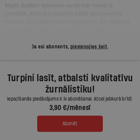
kāpēc dažkārt lēmumus novilcināt tomēr ir
pareizāk, nekā ātri censties ielēkt jau braucošā
vilcienā. Šī ir tāda
zoom out
grāmata, kas palīdzēs
iegūt plašāku skatu uz pasaulē notiekošo.
Ja esi abonents,
pievienojies šeit
.
Turpini lasīt, atbalsti kvalitatīvu
žurnālistiku!
Iepazīšanās piedāvājums ir.lv abonēšanai. Atcel jebkurā brīdī.
3,90 €/mēnesī
Abonēt