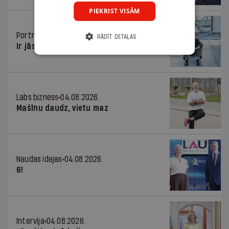
PIEKRIST VISĀM
Portrets
04.08.2026.
RĀDĪT DETAĻAS
Ir jāsadarbojas!
Labs bizness
04.08.2026.
Mašīnu daudz, vietu maz
Naudas idejas
04.08.2026.
6!
Intervija
04.08.2026.