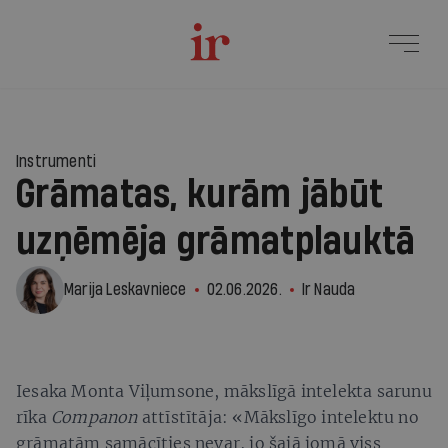
Instrumenti
Grāmatas, kurām jābūt
uzņēmēja grāmatplauktā
Marija Leskavniece
02.06.2026.
Ir Nauda
Iesaka Monta Viļumsone, mākslīgā intelekta sarunu
rīka
Companon
attīstītāja: «Mākslīgo intelektu no
grāmatām samācīties nevar, jo šajā jomā viss