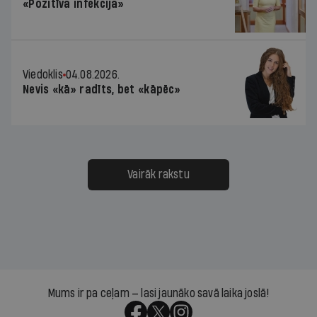
«Pozitīva infekcija»
Viedoklis
04.08.2026.
Nevis «kā» radīts, bet «kāpēc»
Vairāk rakstu
Mums ir pa ceļam — lasi jaunāko savā laika joslā!