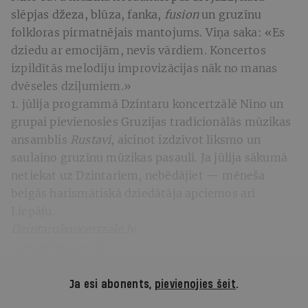
slēpjas džeza, blūza, fanka,
fusion
un gruzīnu
folkloras pirmatnējais mantojums. Viņa saka: «Es
dziedu ar emocijām, nevis vārdiem. Koncertos
izpildītās melodiju improvizācijas nāk no manas
dvēseles dziļumiem.»
1. jūlija programmā Dzintaru koncertzālē Nino un
grupai pievienosies Gruzijas tradicionālās mūzikas
ansamblis
Rustavi
, aicinot izdzīvot līksmo un
saulaino gruzīnu mūzikas pasauli. Ja jūlija sākumā
netiekat uz Dzintariem, nebēdājiet — mēneša
beigās harismātiskā dziedātāja apciemos arī
Liepāju.
Dzintarukoncertzale.lv
Lielaisdzintars.lv
Ja esi abonents,
pievienojies šeit
.