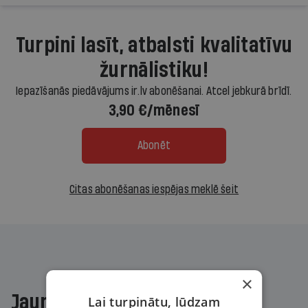
Turpini lasīt, atbalsti kvalitatīvu
žurnālistiku!
Iepazīšanās piedāvājums ir.lv abonēšanai. Atcel jebkurā brīdī.
3,90 €/mēnesī
Abonēt
Citas abonēšanas iespējas meklē šeit
×
Jaunākajā žurnālā
Lai turpinātu, lūdzam