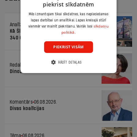
piekrist sīkdatnēm
Mēs izmantojam tikai sīkdatnes, kas nepieciešamas
lapas darbībai un analītikai. Lapas kreisajā stūrī
Analīze
06.08.2026.
sīkdatņu
vienmēr var mainīt piekrišanu. Vairāk lasi
Kā Šlesera partija palika nesodīta par
politikā.
340 000 vērtu reklāmas kampaņu
PIEKRIST VISĀM
RĀDĪT DETAĻAS
Redaktores sleja
06.08.2026.
Dinozaura triks
Komentārs
06.08.2026.
Divas koalīcijas
Tēma
06.08.2026.