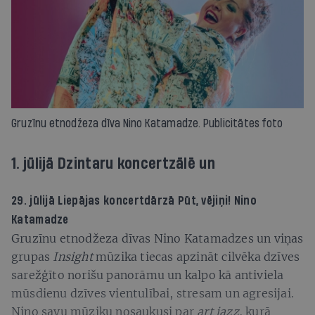
Gruzīnu etnodžeza dīva Nino Katamadze. Publicitātes foto
1. jūlijā Dzintaru koncertzālē un
29. jūlijā Liepājas koncertdārzā
Pūt, vējiņi!
Nino
Katamadze
Gruzīnu etnodžeza dīvas Nino Katamadzes un viņas
grupas
Insight
mūzika tiecas apzināt cilvēka dzīves
sarežģīto norišu panorāmu un kalpo kā antiviela
mūsdienu dzīves vientulībai, stresam un agresijai.
Nino savu mūziku nosaukusi par
art jazz
, kurā