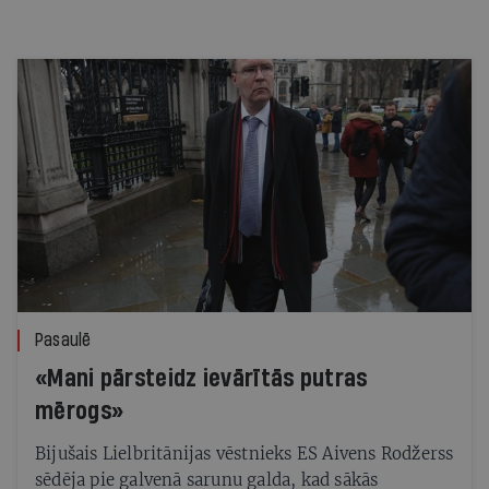
Pasaulē
«Mani pārsteidz ievārītās putras
mērogs»
Bijušais Lielbritānijas vēstnieks ES Aivens Rodžerss
sēdēja pie galvenā sarunu galda, kad sākās