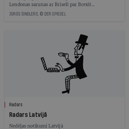
Londonas sarunas ar Briseli par Brexit
noteikumiem. Tagad viņš jau kā vērotājs no malas
JORGS ŠINDLERS, © DER SPIEGEL
norāda uz Londonas pieļautajām kļūdām un
lielajiem izaicinājumiem nākotnē
Radars
Radars Latvijā
Nedēļas notikumi Latvijā