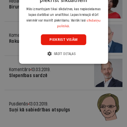
piekrist sīkdatnēm
Redaktores sleja
13.03.2019.
Birums
Mēs izmantojam tikai sīkdatnes, kas nepieciešamas
lapas darbībai un analītikai. Lapas kreisajā stūrī
sīkdatņu
vienmēr var mainīt piekrišanu. Vairāk lasi
politikā.
Komentārs
13.03.2019.
PIEKRIST VISĀM
Rokudzelžu kandidāti
RĀDĪT DETAĻAS
Komentārs
13.03.2019.
Slepenības sardzē
Pusdienās
13.03.2019.
Suņi kā sabiedrības atspulgs