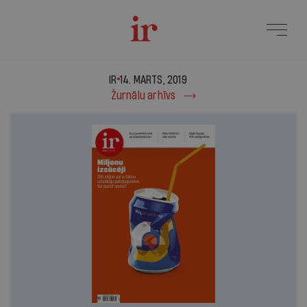
IR - 14. marts, 2019
IR
14. MARTS, 2019
Žurnālu arhīvs