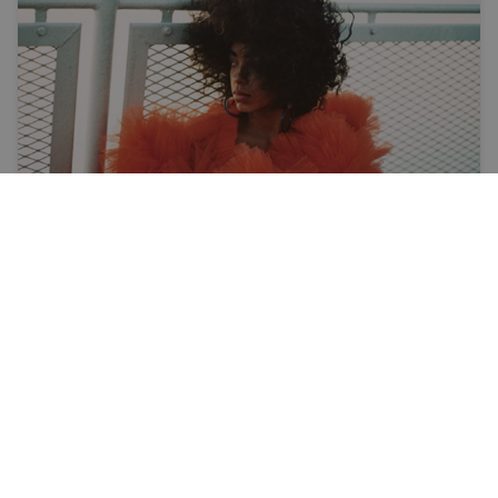
Kalendārs
Ir iesaka
Kultūras un izklaides notikumi
IR REDAKCIJA