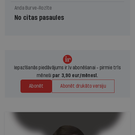
Anda Burve-Rozīte
No citas pasaules
Iepazīšanās piedāvājums ir.lv abonēšanai - pirmie trīs
mēneši
par 3,90 eur/mēnesī.
Abonēt
Abonēt drukāto versiju