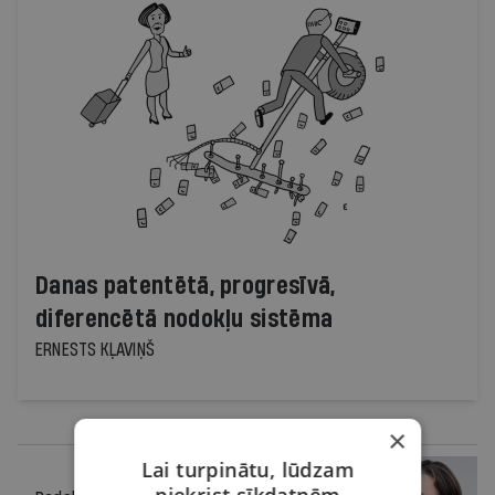
Danas patentētā, progresīvā,
diferencētā nodokļu sistēma
ERNESTS KĻAVIŅŠ
×
Lai turpinātu, lūdzam