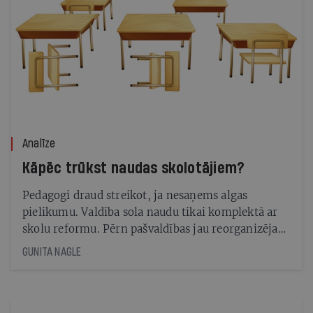
Analīze
Kāpēc trūkst naudas skolotājiem?
Pedagogi draud streikot, ja nesaņems algas
pielikumu. Valdība sola naudu tikai komplektā ar
skolu reformu. Pērn pašvaldības jau reorganizēja
63 skolas, taču eksperts vērtē — tā ir butaforija, jo
GUNITA NAGLE
skolotāju skaits īsti nesamazinās