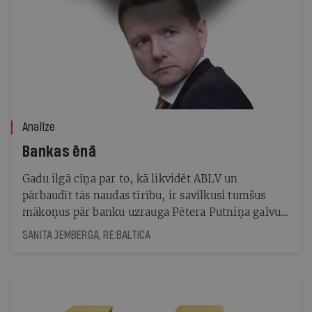
Analīze
Bankas ēnā
Gadu ilgā cīņa par to, kā likvidēt ABLV un
pārbaudīt tās naudas tīrību, ir savilkusi tumšus
mākoņus pār banku uzrauga Pētera Putniņa galvu.
Finanšu ministrija nav pārliecināta, ka FKTK
SANITA JEMBERGA, RE:BALTICA
izpratne atbilst Latvijas interesēm, un lūgusi OECD
novērtēt komisijas darbību. Izrādās, Putniņš bijis
gatavs aiziet pats, taču par ABLV advokātu gan sevi
neatzīst