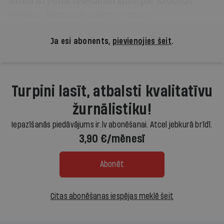
amata īsi pirms vēlēšanām kļūtu par
Saskaņas
vēlēšanu kampaņas galveno tematu.
Ja esi abonents,
pievienojies šeit
.
Turpini lasīt, atbalsti kvalitatīvu
žurnālistiku!
Iepazīšanās piedāvājums ir.lv abonēšanai. Atcel jebkurā brīdī.
3,90 €/mēnesī
Abonēt
Citas abonēšanas iespējas meklē šeit