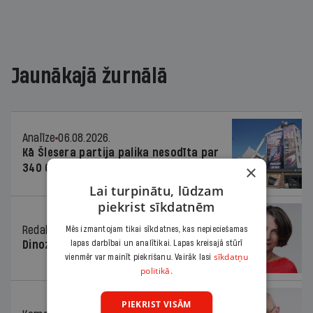
Jaunākajā žurnālā
Analīze
06.08.2026.
Kā Šlesera partija palika nesodīta par
×
340 000 vērtu reklāmas kampaņu
Lai turpinātu, lūdzam
piekrist sīkdatnēm
Redaktores sleja
06.08.2026.
Mēs izmantojam tikai sīkdatnes, kas nepieciešamas
Dinozaura triks
lapas darbībai un analītikai. Lapas kreisajā stūrī
sīkdatņu
vienmēr var mainīt piekrišanu. Vairāk lasi
politikā.
PIEKRIST VISĀM