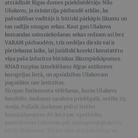
atstādināt Rīgas domes priekšsēdētāju Nilu
Ušakovu, ja ministrija pārbaudē atklās, ka
pašvaldības vadītājs ir būtiski pārkāpis likumu un
tas radījis smagas sekas. Kaut gan Ušakova
komandas saimniekošanas sekas redzam arī bez
VARAM pārbaudēm, trīs nedēļas diezin vai ir
pietiekams laiks, lai juridiski korekti konstatētu
viņa paša izdarītus būtiskus likumpārkāpumus.
KNAB turpina izmeklēšanu
Rīgas satiksmes
korupcijas lietā, un apsūdzības Ušakovam
pagaidām nav izvirzītas.
Eiropas Parlamenta vēlēšanas, kurās Ušakovs
kandidēs
Saskaņas
saraksta priekšgalā, notiks 25.
maijā. Pašlaik
Saskaņas
pūliņi iztēlot
kriminālprocesu
RS
lietā par «politisku
pasūtījumu» izklausās pēc noziegumā pieķertu
blēžu šļupstiem. Toties viņa atstādināšana no