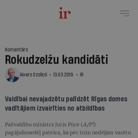
Komentārs
Rokudzelžu kandidāti
Aivars Ozoliņš
13.03.2019.
IR
Valdībai nevajadzētu palīdzēt Rīgas domes
vadītājiem izvairīties no atbildības
Pašvaldību ministrs Juris Pūce (
A/P!
)
pagājušonedēļ pateica, ka pēc trim nedēļām varētu