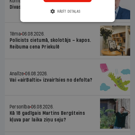
Komentārs
06.08.2026.
Divas koalīcijas
RĀDĪT DETAĻAS
Tēma
06.08.2026.
Policists cietumā, skolotājs – kapos.
Reibuma cena Priekulē
Analīze
06.08.2026.
Vai «airBaltic» izvairīsies no defolta?
Personība
06.08.2026.
Kā 18 gadīgais Martins Bergšteins
kļuva par laika ziņu seju?