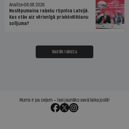
Analīze
06.08.2026.
Noslēpumaina raķešu rūpnīca Latvijā.
Kas stāv aiz vērienīgā priekšvēlēšanu
solījuma?
Vairāk rakstu
Mums ir pa ceļam — lasi jaunāko savā laika joslā!