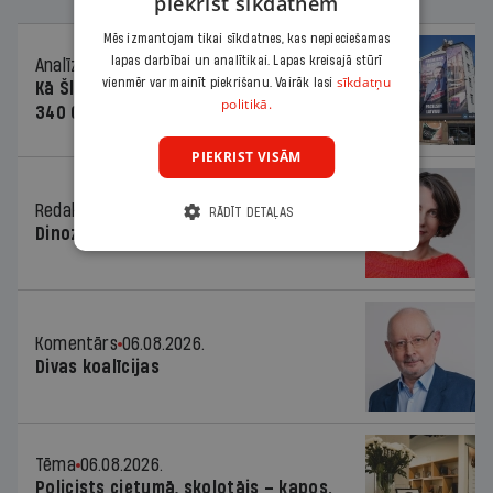
piekrist sīkdatnēm
Mēs izmantojam tikai sīkdatnes, kas nepieciešamas
lapas darbībai un analītikai. Lapas kreisajā stūrī
Analīze
06.08.2026.
sīkdatņu
vienmēr var mainīt piekrišanu. Vairāk lasi
Kā Šlesera partija palika nesodīta par
politikā.
340 000 vērtu reklāmas kampaņu
PIEKRIST VISĀM
Redaktores sleja
06.08.2026.
RĀDĪT DETAĻAS
Dinozaura triks
Komentārs
06.08.2026.
Divas koalīcijas
Tēma
06.08.2026.
Policists cietumā, skolotājs – kapos.