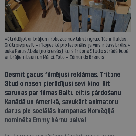
«Strādājot ar brāļiem, robežas nav tik stingras. Tās ir fluīdas.
Grūti pieprasīt — rīkojies kā profesionālis, ja viņš ir tavs brālis,»
saka Raitis Ābele (no kreisās), kurš Tritone Studio strādā kopā
ar brāļiem Lauri un Mārci. Foto — Edmunds Brencis
Desmit gadus filmējuši reklāmas, Tritone
Studio nesen pierādījuši sevi kino. Rit
sarunas par filmas Baltu ciltis pārdošanu
Kanādā un Amerikā, savukārt animatoru
darbs pie sociālās kampaņas Norvēģijā
nominēts Emmy bērnu balvai
Jau koridorā pie
Tritone Studio
biroja durvīm