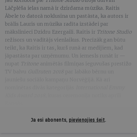
Lāčplēša ielas namā ir dzirdama mūzika. Raitis
Ābele to datorā noklusina un pastāsta, ka autors ir
brālis Lauris un mūzika radīta izstādei par
mākslinieci Dzidru Ezergaili. Raitis ir
Tritone Studio
režisors un vadītājs vienlaikus. Precīzāk gan būtu
teikt, ka Raitis ir tas, kurš runā ar medijiem, kad
jāpastāsta par uzņēmumu. Un iemesls runāt ir —
nupat
Tritone
animētās filmiņas ieguvušas prestižo
TV balvu
Gullruten 2018
par labāko bērnu un
jauniešu sociālo kampaņu Norvēģijā. Kā arī
nominētas divās kategorijās
International Emmy
Kids Award 2018,
kuras ceremonija notiks aprīlī
Kannās.
Ja esi abonents,
pievienojies šeit
.