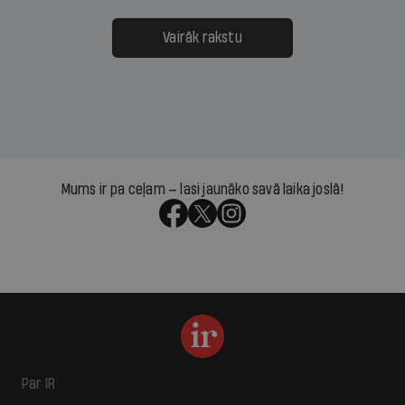
Vairāk rakstu
Mums ir pa ceļam — lasi jaunāko savā laika joslā!
Par IR