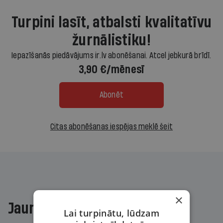
Turpini lasīt, atbalsti kvalitatīvu
žurnālistiku!
Iepazīšanās piedāvājums ir.lv abonēšanai. Atcel jebkurā brīdī.
3,90 €/mēnesī
Abonēt
Citas abonēšanas iespējas meklē šeit
×
Jaunākajā žurnālā
Lai turpinātu, lūdzam