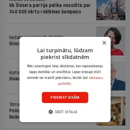
Kā Šlesera partija palika nesodīta par
340 000 vērtu reklāmas kampaņu
Redaktores sleja
06.08.2026.
×
Dinozaura triks
Lai turpinātu, lūdzam
piekrist sīkdatnēm
Mēs izmantojam tikai sīkdatnes, kas nepieciešamas
Komentārs
06.08.2026.
lapas darbībai un analītikai. Lapas kreisajā stūrī
sīkdatņu
vienmēr var mainīt piekrišanu. Vairāk lasi
Divas koalīcijas
politikā.
PIEKRIST VISĀM
Tēma
06.08.2026.
Policists cietumā, skolotājs – kapos.
RĀDĪT DETAĻAS
Reibuma cena Priekulē