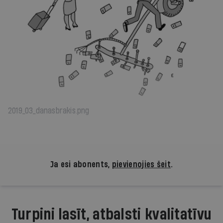
2019_03_danasbrakis.png
Ja esi abonents,
pievienojies šeit
.
Turpini lasīt, atbalsti kvalitatīvu