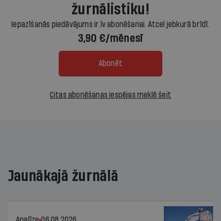
žurnālistiku!
Iepazīšanās piedāvājums ir.lv abonēšanai. Atcel jebkurā brīdī.
3,90 €/mēnesī
Abonēt
Citas abonēšanas iespējas meklē šeit
Jaunākajā žurnālā
Analīze
06.08.2026.