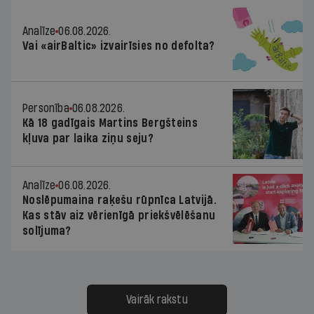
Analīze
06.08.2026.
Vai «airBaltic» izvairīsies no defolta?
Personība
06.08.2026.
Kā 18 gadīgais Martins Bergšteins
kļuva par laika ziņu seju?
Analīze
06.08.2026.
Noslēpumaina raķešu rūpnīca Latvijā.
Kas stāv aiz vērienīgā priekšvēlēšanu
solījuma?
Vairāk rakstu