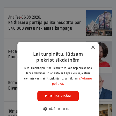
Analīze
06.08.2026.
Kā Šlesera partija palika nesodīta par
340 000 vērtu reklāmas kampaņu
×
Redaktores sleja
06.08.2026.
Lai turpinātu, lūdzam
Dinozaura triks
piekrist sīkdatnēm
Mēs izmantojam tikai sīkdatnes, kas nepieciešamas
lapas darbībai un analītikai. Lapas kreisajā stūrī
sīkdatņu
vienmēr var mainīt piekrišanu. Vairāk lasi
Komentārs
06.08.2026.
politikā.
Divas koalīcijas
PIEKRIST VISĀM
RĀDĪT DETAĻAS
Tēma
06.08.2026.