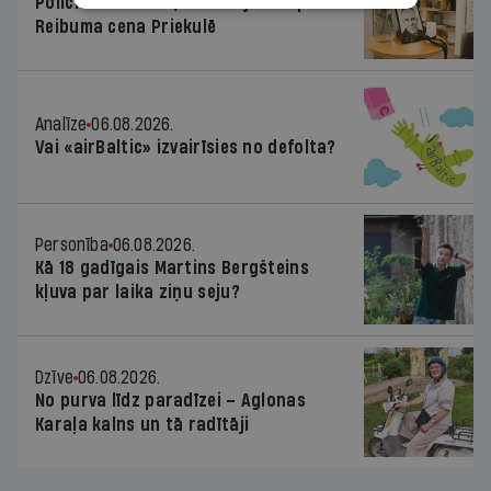
Policists cietumā, skolotājs – kapos.
Reibuma cena Priekulē
Analīze
06.08.2026.
Vai «airBaltic» izvairīsies no defolta?
Personība
06.08.2026.
Kā 18 gadīgais Martins Bergšteins
kļuva par laika ziņu seju?
Dzīve
06.08.2026.
No purva līdz paradīzei – Aglonas
Karaļa kalns un tā radītāji