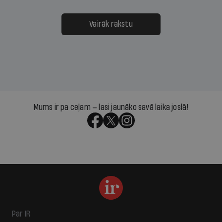
Vairāk rakstu
Mums ir pa ceļam — lasi jaunāko savā laika joslā!
Par IR