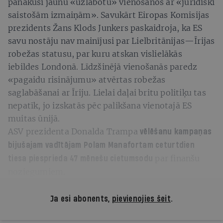
panākusi jaunu «uzlabotu» vienošanos ar «juridiski
saistošām izmaiņām». Savukārt Eiropas Komisijas
prezidents Žans Klods Junkers paskaidroja, ka ES
savu nostāju nav mainījusi par Lielbritānijas—Īrijas
robežas statusu, par kuru atskan vislielākās
iebildes Londonā. Līdzšinējā vienošanās paredz
«pagaidu risinājumu» atvērtas robežas
saglabāšanai ar Īriju. Lielai daļai britu politiķu tas
nepatīk, jo izskatās pēc palikšana vienotajā ES
muitas ūnijā.
ASV prezidenta Donalda Trampa
vēlēšanu kampaņas
bijušajam vadītājam Polam Manafortam ceturtdien
par finanšu
tiesa piesprieda 47 mēnešu cietumsodu
noziegumiem.
Ja esi abonents,
pievienojies šeit
.