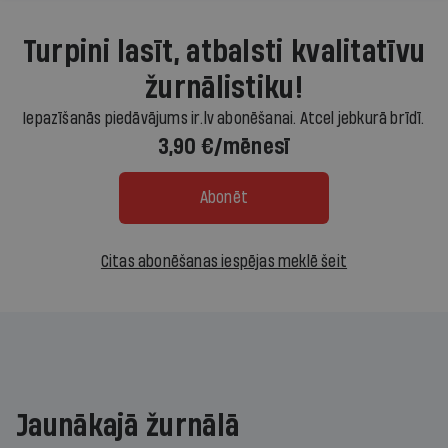
Turpini lasīt, atbalsti kvalitatīvu
žurnālistiku!
Iepazīšanās piedāvājums ir.lv abonēšanai. Atcel jebkurā brīdī.
3,90 €/mēnesī
Abonēt
Citas abonēšanas iespējas meklē šeit
Jaunākajā žurnālā