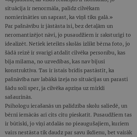
situācija ir nenormāla, palīdz cilvēkam
nomierināties un saprast, ka viņš tiks galā.»
Par pašnāvību ir jāstāsta īsi, bez detaļām un
neromantizējot nāvi, jo pusaudžiem ir raksturīgi to
idealizēt. Netiek ieteikts skolās izlikt bērna foto, jo
šādā reizē ir svarīgi atdalīt cilvēka personību, kas
bija mīlama, no uzvedības, kas nav bijusi
konstruktīva. Tas ir īstais brīdis pastāstīt, ka
pašnāvība nav labākā izeja no situācijas un parasti
šādu soli sper, ja cilvēka apziņa uz mirkli
sašaurinās.
Psihologu ierašanās un palīdzība skolu saliedē, un
bērni iemācās arī cits citu pieskatīt. Pusaudžiem tas
ir būtiski, jo viņi atdalās no pieaugušajiem, kuriem
vairs nestāsta tik daudz par savu ikdienu, bet vairāk