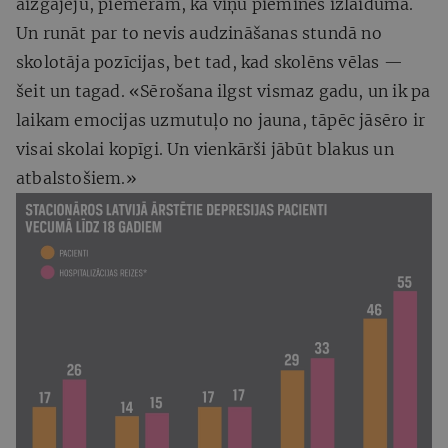
aizgājēju, piemēram, kā viņu pieminēs izlaidumā.
Un runāt par to nevis audzināšanas stundā no
skolotāja pozīcijas, bet tad, kad skolēns vēlas —
šeit un tagad. «Sērošana ilgst vismaz gadu, un ik pa
laikam emocijas uzmutuļo no jauna, tāpēc jāsēro ir
visai skolai kopīgi. Un vienkārši jābūt blakus un
atbalstošiem.»