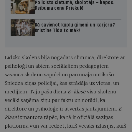
Policists cietumā, skolotājs – kapos.
Reibuma cena Priekulē
Kā savienot kuplu ģimeni un karjeru?
Kristīne Tida to māk!
Līdzko skolēns bija nogādāts slimnīcā, direktore ar
psiholoģi un abiem sociālajiem pedagogiem
sasauca skolēnu sapulci un pārrunāja notikušo.
Sniedza ziņas policijai, kas strādāja uz vietas, un
medijiem. Tajā pašā dienā
E-klasē
visu skolēnu
vecāki saņēma ziņu par faktu un norādi, ka
direktore un psiholoģe ir atvērtas jautājumiem.
E-
klase
izmantota tāpēc, ka tā ir oficiālā saziņas
platforma «un var redzēt, kurš vecāks izlasījis, kurš