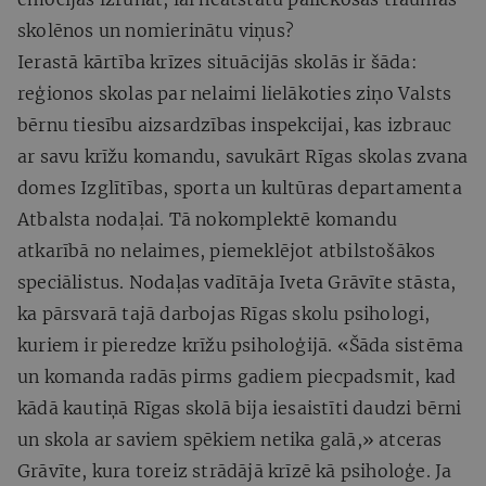
skolēnos un nomierinātu viņus?
Ierastā kārtība krīzes situācijās skolās ir šāda:
reģionos skolas par nelaimi lielākoties ziņo Valsts
bērnu tiesību aizsardzības inspekcijai, kas izbrauc
ar savu krīžu komandu, savukārt Rīgas skolas zvana
domes Izglītības, sporta un kultūras departamenta
Atbalsta nodaļai. Tā nokomplektē komandu
atkarībā no nelaimes, piemeklējot atbilstošākos
speciālistus. Nodaļas vadītāja Iveta Grāvīte stāsta,
ka pārsvarā tajā darbojas Rīgas skolu psihologi,
kuriem ir pieredze krīžu psiholoģijā. «Šāda sistēma
un komanda radās pirms gadiem piecpadsmit, kad
kādā kautiņā Rīgas skolā bija iesaistīti daudzi bērni
un skola ar saviem spēkiem netika galā,» atceras
Grāvīte, kura toreiz strādājā krīzē kā psiholoģe. Ja