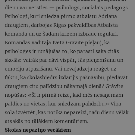
dienu var vērsties — psihologs, sociālais pedagogs.
Psihologi, kuri sniedza pirmo atbalstu Adriana
draugiem, darbojas Rīgas pašvaldības Atbalsta
komandā un uz šādām krīzēm izbrauc regulāri.
Komandas vadītāja Iveta Grāvīte pieļauj, ka
psiholoģes ir runājušas to, ko parasti saka citās
skolās: vairāk par nāvi vispār, tās pieņemšanu un
emociju atpazīšanu. Vai nevajadzēja reaģēt uz
faktu, ka skolasbiedrs izdarījis pašnāvību, piedāvāt
draugiem citu palīdzību nākamajā dienā? Grāvīte
nopūšas: «Šī ir pirmā reize, kad mēs nesaņemam
paldies no vietas, kur sniedzam palīdzību.» Viņa
sola izvērtēt, kas notika nepareizi, taču dienu vēlāk
atsakās no tālākiem komentāriem.
Skolas nepaziņo vecākiem