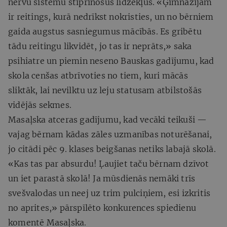
nervu sistēmu stiprinošus līdzekļus. «Ģimnāzijām
ir reitings, kurā nedrīkst nokristies, un no bērniem
gaida augstus sasniegumus mācībās. Es gribētu
tādu reitingu likvidēt, jo tas ir neprāts,» saka
psihiatre un piemin neseno Bauskas gadījumu, kad
skola cenšas atbrīvoties no tiem, kuri mācās
sliktāk, lai nevilktu uz leju statusam atbilstošās
vidējās sekmes.
Masaļska atceras gadījumu, kad vecāki teikuši —
vajag bērnam kādas zāles uzmanības noturēšanai,
jo citādi pēc 9. klases beigšanas netiks labajā skolā.
«Kas tas par absurdu! Ļaujiet taču bērnam dzīvot
un iet parastā skolā! Ja mūsdienās nemāki trīs
svešvalodas un neej uz trim pulciņiem, esi izkritis
no aprites,» pārspīlēto konkurences spiedienu
komentē Masaļska.