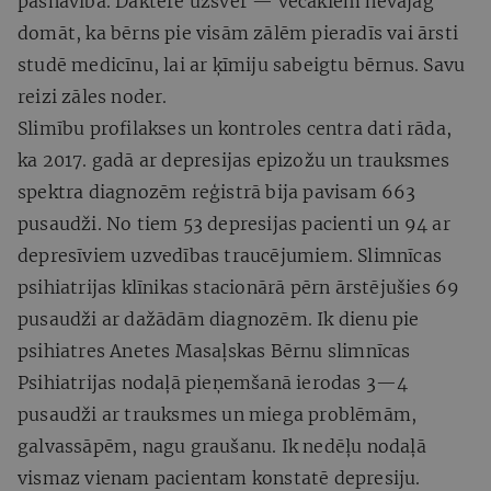
pašnāvībā. Daktere uzsver — vecākiem nevajag
domāt, ka bērns pie visām zālēm pieradīs vai ārsti
studē medicīnu, lai ar ķīmiju sabeigtu bērnus. Savu
reizi zāles noder.
Slimību profilakses un kontroles centra dati rāda,
ka 2017. gadā ar depresijas epizožu un trauksmes
spektra diagnozēm reģistrā bija pavisam 663
pusaudži. No tiem 53 depresijas pacienti un 94 ar
depresīviem uzvedības traucējumiem. Slimnīcas
psihiatrijas klīnikas stacionārā pērn ārstējušies 69
pusaudži ar dažādām diagnozēm. Ik dienu pie
psihiatres Anetes Masaļskas Bērnu slimnīcas
Psihiatrijas nodaļā pieņemšanā ierodas 3—4
pusaudži ar trauksmes un miega problēmām,
galvassāpēm, nagu graušanu. Ik nedēļu nodaļā
vismaz vienam pacientam konstatē depresiju.