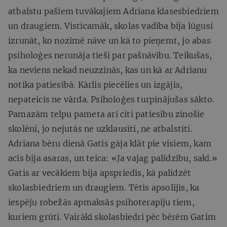
atbalstu pašiem tuvākajiem Adriana klasesbiedriem
un draugiem. Visticamāk, skolas vadība bija lūgusi
izrunāt, ko nozīmē nāve un kā to pieņemt, jo abas
psiholoģes nerunāja tieši par pašnāvību. Teikušas,
ka neviens nekad neuzzinās, kas un kā ar Adrianu
notika patiesībā. Kārlis piecēlies un izgājis,
nepateicis ne vārda. Psiholoģes turpinājušas sākto.
Pamazām telpu pameta arī citi patiesību zinošie
skolēni, jo nejutās ne uzklausīti, ne atbalstīti.
Adriana bēru dienā Gatis gāja klāt pie visiem, kam
acīs bija asaras, un teica: «Ja vajag palīdzību, saki.»
Gatis ar vecākiem bija apspriedis, kā palīdzēt
skolasbiedriem un draugiem. Tētis apsolījis, ka
iespēju robežās apmaksās psihoterapiju tiem,
kuriem grūti. Vairāki skolasbiedri pēc bērēm Gatim