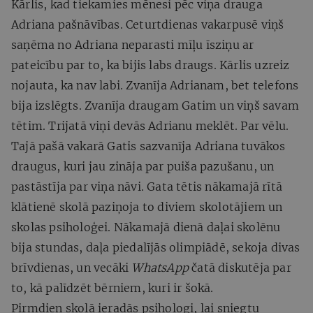
Kārlis, kad tiekamies mēnesi pēc viņa drauga
Adriana pašnāvības. Ceturtdienas vakarpusē viņš
saņēma no Adriana neparasti mīļu īsziņu ar
pateicību par to, ka bijis labs draugs. Kārlis uzreiz
nojauta, ka nav labi. Zvanīja Adrianam, bet telefons
bija izslēgts. Zvanīja draugam Gatim un viņš savam
tētim. Trijatā viņi devās Adrianu meklēt. Par vēlu.
Tajā pašā vakarā Gatis sazvanīja Adriana tuvākos
draugus, kuri jau zināja par puiša pazušanu, un
pastāstīja par viņa nāvi. Gata tētis nākamajā rītā
klātienē skolā paziņoja to diviem skolotājiem un
skolas psiholoģei. Nākamajā dienā daļai skolēnu
bija stundas, daļa piedalījās olimpiādē, sekoja divas
brīvdienas, un vecāki
WhatsApp
čatā diskutēja par
to, kā palīdzēt bērniem, kuri ir šokā.
Pirmdien skolā ieradās psihologi, lai sniegtu