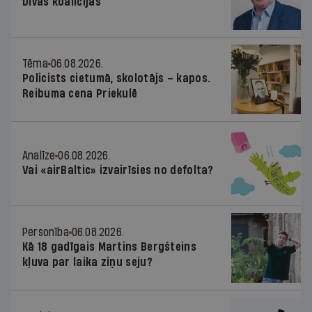
Divas koalīcijas
Tēma
06.08.2026.
Policists cietumā, skolotājs – kapos.
Reibuma cena Priekulē
Analīze
06.08.2026.
Vai «airBaltic» izvairīsies no defolta?
Personība
06.08.2026.
Kā 18 gadīgais Martins Bergšteins
kļuva par laika ziņu seju?