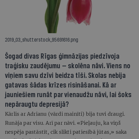
2019_03_shutterstock_95691616.png
Šogad divas Rīgas ģimnāzijas piedzīvoja
traģisku zaudējumu — skolēna nāvi. Viens no
viņiem savu dzīvi beidza tīši. Skolas nebija
gatavas šādas krīzes risināšanai. Kā ar
jauniešiem runāt par vienaudžu nāvi, lai šoks
nepāraugtu depresijā?
Kārlis ar Adrianu (vārdi mainīti) bija tuvi draugi.
Runāja par visu. Arī par nāvi. «Pieļauju, ka viņš
nespēja pastāstīt, cik slikti patiesībā jūtas,» saka