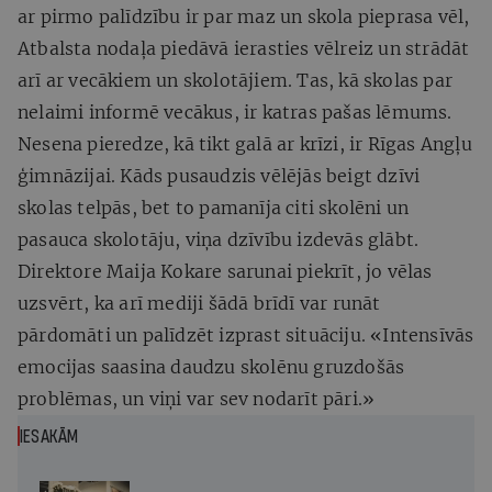
ar pirmo palīdzību ir par maz un skola pieprasa vēl,
Atbalsta nodaļa piedāvā ierasties vēlreiz un strādāt
arī ar vecākiem un skolotājiem. Tas, kā skolas par
nelaimi informē vecākus, ir katras pašas lēmums.
Nesena pieredze, kā tikt galā ar krīzi, ir Rīgas Angļu
ģimnāzijai. Kāds pusaudzis vēlējās beigt dzīvi
skolas telpās, bet to pamanīja citi skolēni un
pasauca skolotāju, viņa dzīvību izdevās glābt.
Direktore Maija Kokare sarunai piekrīt, jo vēlas
uzsvērt, ka arī mediji šādā brīdī var runāt
pārdomāti un palīdzēt izprast situāciju. «Intensīvās
emocijas saasina daudzu skolēnu gruzdošās
problēmas, un viņi var sev nodarīt pāri.»
IESAKĀM