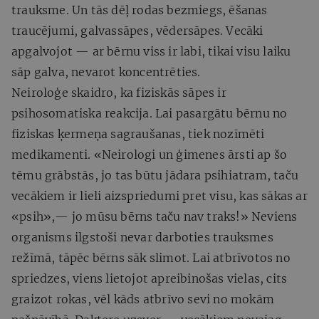
trauksme. Un tās dēļ rodas bezmiegs, ēšanas
traucējumi, galvassāpes, vēdersāpes. Vecāki
apgalvojot — ar bērnu viss ir labi, tikai visu laiku
sāp galva, nevarot koncentrēties.
Neiroloģe skaidro, ka fiziskās sāpes ir
psihosomatiska reakcija. Lai pasargātu bērnu no
fiziskas ķermeņa sagraušanas, tiek nozīmēti
medikamenti. «Neirologi un ģimenes ārsti ap šo
tēmu grābstās, jo tas būtu jādara psihiatram, taču
vecākiem ir lieli aizspriedumi pret visu, kas sākas ar
«psih»,— jo mūsu bērns taču nav traks!» Neviens
organisms ilgstoši nevar darboties trauksmes
režīmā, tāpēc bērns sāk slimot. Lai atbrīvotos no
spriedzes, viens lietojot apreibinošas vielas, cits
graizot rokas, vēl kāds atbrīvo sevi no mokām