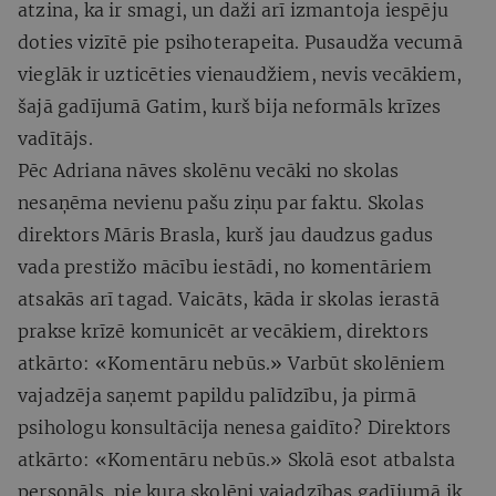
atzina, ka ir smagi, un daži arī izmantoja iespēju
doties vizītē pie psihoterapeita. Pusaudža vecumā
vieglāk ir uzticēties vienaudžiem, nevis vecākiem,
šajā gadījumā Gatim, kurš bija neformāls krīzes
vadītājs.
Pēc Adriana nāves skolēnu vecāki no skolas
nesaņēma nevienu pašu ziņu par faktu. Skolas
direktors Māris Brasla, kurš jau daudzus gadus
vada prestižo mācību iestādi, no komentāriem
atsakās arī tagad. Vaicāts, kāda ir skolas ierastā
prakse krīzē komunicēt ar vecākiem, direktors
atkārto: «Komentāru nebūs.» Varbūt skolēniem
vajadzēja saņemt papildu palīdzību, ja pirmā
psihologu konsultācija nenesa gaidīto? Direktors
atkārto: «Komentāru nebūs.» Skolā esot atbalsta
personāls, pie kura skolēni vajadzības gadījumā ik