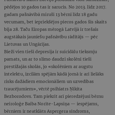
pēdējos 10 gados tas ir sarucis. No 2013. līdz 2017.
gadam pašnāvībā miruši 13 bērni līdz 18 gadu
vecumam, bet iepriekšējos piecos gados šis skaits
bija 28. Taču Eiropas mērogā Latvijā ir trešais
augstākais jauniešu pašnāvību rādītājs — pēc
Lietuvas un Ungārijas.
Bieži vien tieši depresija ir suicidālu tieksmju
pamats, un ar to slimo daudzi skolēni tieši
prestižajās skolās, jo «skolēniem ar augstu
intelektu, izcilām spējām kādā jomā ir arī lielāks
risks dažādiem emocionāliem un uzvedības
traucējumiem», vērtē psihiatrs Ņikita
Bezborodovs. Tam piekrīt arī pieredzējusī bērnu
neiroloģe Baiba Norīte-Lapsiņa — iespējams,
bērniem ir neatklāts Aspergera sindroms,