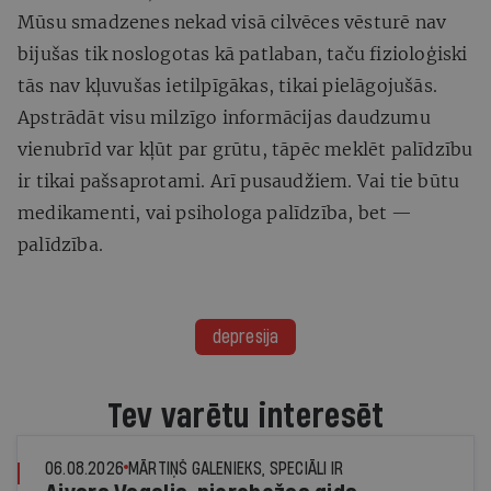
Mūsu smadzenes nekad visā cilvēces vēsturē nav
bijušas tik noslogotas kā patlaban, taču fizioloģiski
tās nav kļuvušas ietilpīgākas, tikai pielāgojušās.
Apstrādāt visu milzīgo informācijas daudzumu
vienubrīd var kļūt par grūtu, tāpēc meklēt palīdzību
ir tikai pašsaprotami. Arī pusaudžiem. Vai tie būtu
medikamenti, vai psihologa palīdzība, bet —
palīdzība.
depresija
Tev varētu interesēt
06.08.2026
MĀRTIŅŠ GALENIEKS, SPECIĀLI IR