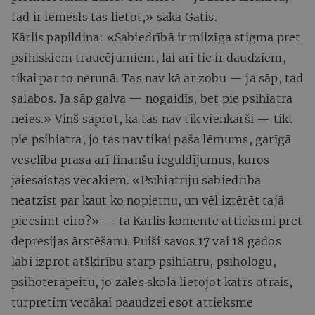
tad ir iemesls tās lietot,» saka Gatis.
Kārlis papildina: «Sabiedrībā ir milzīga stigma pret
psihiskiem traucējumiem, lai arī tie ir daudziem,
tikai par to nerunā. Tas nav kā ar zobu — ja sāp, tad
salabos. Ja sāp galva — nogaidīs, bet pie psihiatra
neies.» Viņš saprot, ka tas nav tik vienkārši — tikt
pie psihiatra, jo tas nav tikai paša lēmums, garīgā
veselība prasa arī finanšu ieguldījumus, kuros
jāiesaistās vecākiem. «Psihiatriju sabiedrība
neatzīst par kaut ko nopietnu, un vēl iztērēt tajā
piecsimt eiro?» — tā Kārlis komentē attieksmi pret
depresijas ārstēšanu. Puiši savos 17 vai 18 gados
labi izprot atšķirību starp psihiatru, psihologu,
psihoterapeitu, jo zāles skolā lietojot katrs otrais,
turpretim vecākai paaudzei esot attieksme