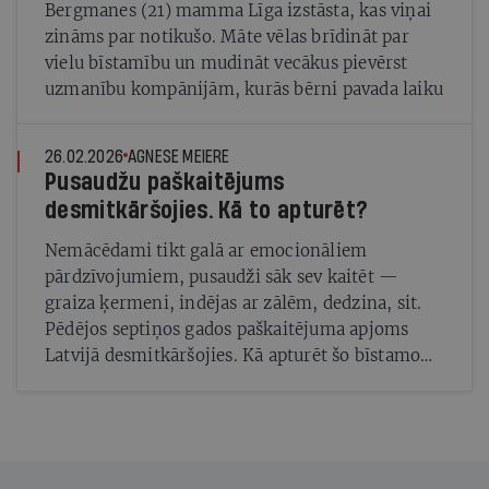
Bergmanes (21) mamma Līga izstāsta, kas viņai
zināms par notikušo. Māte vēlas brīdināt par
vielu bīstamību un mudināt vecākus pievērst
uzmanību kompānijām, kurās bērni pavada laiku
26.02.2026
AGNESE MEIERE
Pusaudžu paškaitējums
desmitkāršojies. Kā to apturēt?
Nemācēdami tikt galā ar emocionāliem
pārdzīvojumiem, pusaudži sāk sev kaitēt —
graiza ķermeni, indējas ar zālēm, dedzina, sit.
Pēdējos septiņos gados paškaitējuma apjoms
Latvijā desmitkāršojies. Kā apturēt šo bīstamo
tendenci?