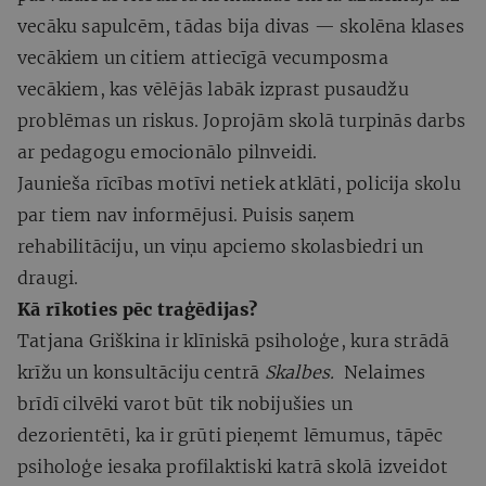
vecāku sapulcēm, tādas bija divas — skolēna klases
vecākiem un citiem attiecīgā vecumposma
vecākiem, kas vēlējās labāk izprast pusaudžu
problēmas un riskus. Joprojām skolā turpinās darbs
ar pedagogu emocionālo pilnveidi.
Jaunieša rīcības motīvi netiek atklāti, policija skolu
par tiem nav informējusi. Puisis saņem
rehabilitāciju, un viņu apciemo skolasbiedri un
draugi.
Kā rīkoties pēc traģēdijas?
Tatjana Griškina ir klīniskā psiholoģe, kura strādā
krīžu un konsultāciju centrā
Skalbes.
Nelaimes
brīdī cilvēki varot būt tik nobijušies un
dezorientēti, ka ir grūti pieņemt lēmumus, tāpēc
psiholoģe iesaka profilaktiski katrā skolā izveidot