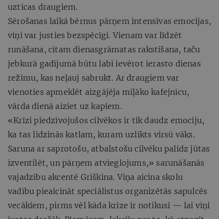
uzticas draugiem.
Sērošanas laikā bērnus pārņem intensīvas emocijas,
viņi var justies bezspēcīgi. Vienam var līdzēt
runāšana, citam dienasgrāmatas rakstīšana, taču
jebkurā gadījumā būtu labi ievērot ierasto dienas
režīmu, kas neļauj sabrukt. Ar draugiem var
vienoties apmeklēt aizgājēja mīļāko kafejnīcu,
vārda dienā aiziet uz kapiem.
«Krīzi piedzīvojušos cilvēkos ir tik daudz emociju,
ka tas līdzinās katlam, kuram uzlikts virsū vāks.
Saruna ar saprotošu, atbalstošu cilvēku palīdz jūtas
izventilēt, un pārņem atvieglojums,» sarunāšanās
vajadzību akcentē Griškina. Viņa aicina skolu
vadību pieaicināt speciālistus organizētās sapulcēs
vecākiem, pirms vēl kāda krīze ir notikusi — lai viņi