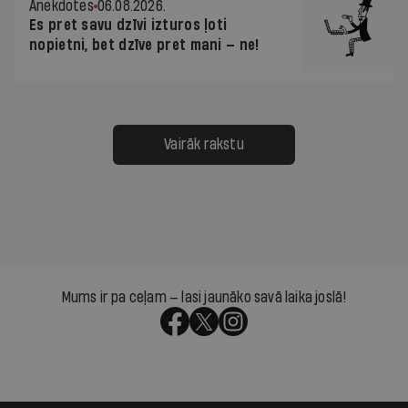
Anekdotes
06.08.2026.
Es pret savu dzīvi izturos ļoti
nopietni, bet dzīve pret mani — ne!
Vairāk rakstu
Mums ir pa ceļam — lasi jaunāko savā laika joslā!