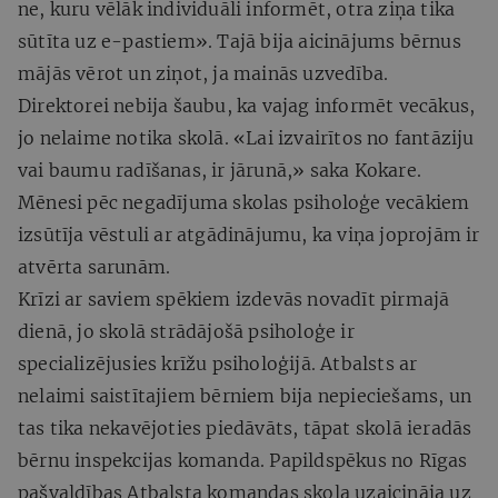
ne, kuru vēlāk individuāli informēt, otra ziņa tika
sūtīta uz e-pastiem». Tajā bija aicinājums bērnus
mājās vērot un ziņot, ja mainās uzvedība.
Direktorei nebija šaubu, ka vajag informēt vecākus,
jo nelaime notika skolā. «Lai izvairītos no fantāziju
vai baumu radīšanas, ir jārunā,» saka Kokare.
Mēnesi pēc negadījuma skolas psiholoģe vecākiem
izsūtīja vēstuli ar atgādinājumu, ka viņa joprojām ir
atvērta sarunām.
Krīzi ar saviem spēkiem izdevās novadīt pirmajā
dienā, jo skolā strādājošā psiholoģe ir
specializējusies krīžu psiholoģijā. Atbalsts ar
nelaimi saistītajiem bērniem bija nepieciešams, un
tas tika nekavējoties piedāvāts, tāpat skolā ieradās
bērnu inspekcijas komanda. Papildspēkus no Rīgas
pašvaldības Atbalsta komandas skola uzaicināja uz