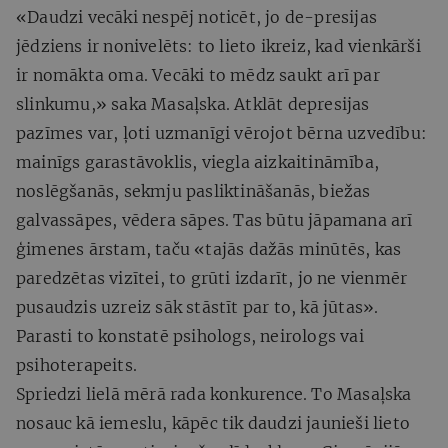
«Daudzi vecāki nespēj noticēt, jo de-presijas
jēdziens ir nonivelēts: to lieto ikreiz, kad vienkārši
ir nomākta oma. Vecāki to mēdz saukt arī par
slinkumu,» saka Masaļska. Atklāt depresijas
pazīmes var, ļoti uzmanīgi vērojot bērna uzvedību:
mainīgs garastāvoklis, viegla aizkaitināmība,
noslēgšanās, sekmju pasliktināšanās, biežas
galvassāpes, vēdera sāpes. Tas būtu jāpamana arī
ģimenes ārstam, taču «tajās dažās minūtēs, kas
paredzētas vizītei, to grūti izdarīt, jo ne vienmēr
pusaudzis uzreiz sāk stāstīt par to, kā jūtas».
Parasti to konstatē psihologs, neirologs vai
psihoterapeits.
Spriedzi lielā mērā rada konkurence. To Masaļska
nosauc kā iemeslu, kāpēc tik daudzi jaunieši lieto