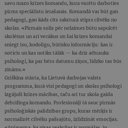
savu mazo krīzes komandu, kura varētu darboties
pirms speciālistu ierašanās. Komandā var būt gan
pedagogi, gan kāds cits raksturā stiprs cilvēks no
skolas. «Pirmais solis pēc nelaimes būtu sapulcēt
skolēnus un arī vecākus un šai krīzes komandai
sniegt īsu, kodolīgu, būtisku informāciju: kas ir
noticis un kas notiks tālāk — ka drīz atbrauks
psihologi, ka par bēru datumu ziņos, līdzko tas būs
zināms.»
Griškina stāsta, ka Lietuvā darbojas valsts
programma, kurā visi pedagogi un skolas psihologi
izgājuši krīzes mācības, taču arī tur skola gaida
debrīfinga komandu. Profesionāļi tā sauc pirmās
psiholoģiskās palīdzības grupu, kuras mērķis ir
normalizēt cilvēku pašsajūtu, izlīdzināt emocijas.
«Apjausma, ka visas reakcijas ir normālas, jo