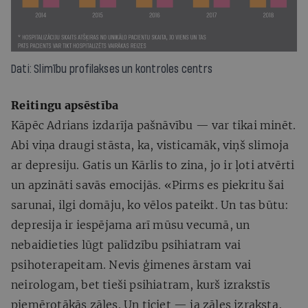
Dati: Slimību profilakses un kontroles centrs
Reitingu apsēstība
Kāpēc Adrians izdarīja pašnāvību — var tikai minēt.
Abi viņa draugi stāsta, ka, visticamāk, viņš slimoja
ar depresiju. Gatis un Kārlis to zina, jo ir ļoti atvērti
un apzināti savās emocijās. «Pirms es piekritu šai
sarunai, ilgi domāju, ko vēlos pateikt. Un tas būtu:
depresija ir iespējama arī mūsu vecumā, un
nebaidieties lūgt palīdzību psihiatram vai
psihoterapeitam. Nevis ģimenes ārstam vai
neirologam, bet tieši psihiatram, kurš izrakstīs
piemērotākās zāles. Un ticiet — ja zāles izraksta,