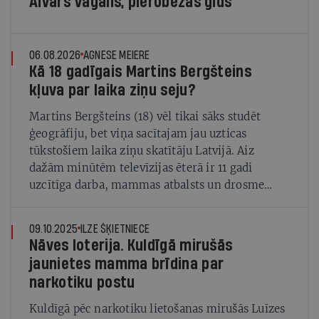
Aivars Vagalis, pierobežas gids
06.08.2026
AGNESE MEIERE
Kā 18 gadīgais Martins Bergšteins
kļuva par laika ziņu seju?
Martins Bergšteins (18) vēl tikai sāks studēt
ģeogrāfiju, bet viņa sacītajam jau uzticas
tūkstošiem laika ziņu skatītāju Latvijā. Aiz
dažām minūtēm televīzijas ēterā ir 11 gadi
uzcītīga darba, mammas atbalsts un drosme
turpināt meteovērojumus arī tad, kad šķiet, ka
tie nevienam nav vajadzīgi
09.10.2025
ILZE ŠĶIETNIECE
Nāves loterija. Kuldīgā mirušās
jaunietes mamma brīdina par
narkotiku postu
Kuldīgā pēc narkotiku lietošanas mirušās Luīzes