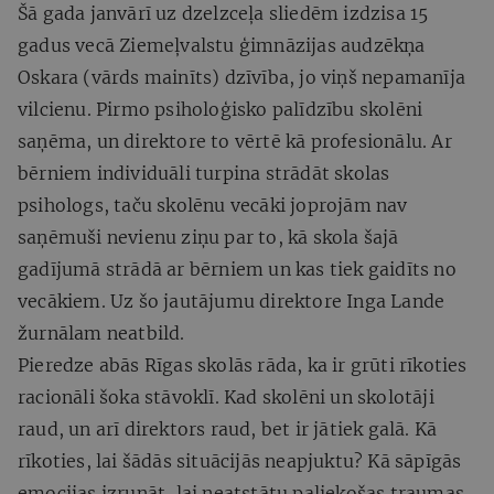
Šā gada janvārī uz dzelzceļa sliedēm izdzisa 15
gadus vecā Ziemeļvalstu ģimnāzijas audzēkņa
Oskara (vārds mainīts) dzīvība, jo viņš nepamanīja
vilcienu. Pirmo psiholoģisko palīdzību skolēni
saņēma, un direktore to vērtē kā profesionālu. Ar
bērniem individuāli turpina strādāt skolas
psihologs, taču skolēnu vecāki joprojām nav
saņēmuši nevienu ziņu par to, kā skola šajā
gadījumā strādā ar bērniem un kas tiek gaidīts no
vecākiem. Uz šo jautājumu direktore Inga Lande
žurnālam neatbild.
Pieredze abās Rīgas skolās rāda, ka ir grūti rīkoties
racionāli šoka stāvoklī. Kad skolēni un skolotāji
raud, un arī direktors raud, bet ir jātiek galā. Kā
rīkoties, lai šādās situācijās neapjuktu? Kā sāpīgās
emocijas izrunāt, lai neatstātu paliekošas traumas