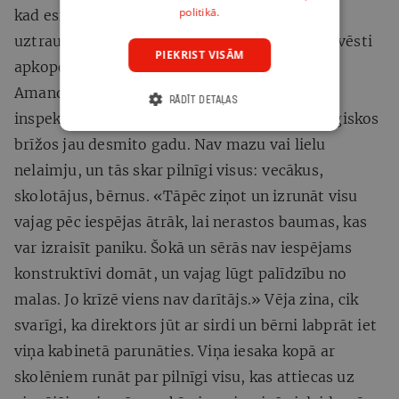
politikā.
kad esi gatavs padalīties ar mani. Es par tevi
uztraucos, un tu man esi svarīgs,» būtiskāko vēsti
PIEKRIST VISĀM
apkopo psiholoģe.
Amanda Vēja vada bērnu tiesību aizsardzības
RĀDĪT DETAĻAS
inspekcijas komandu un dodas uz skolām traģiskos
brīžos jau desmito gadu. Nav mazu vai lielu
nelaimju, un tās skar pilnīgi visus: vecākus,
skolotājus, bērnus. «Tāpēc ziņot un izrunāt visu
vajag pēc iespējas ātrāk, lai nerastos baumas, kas
var izraisīt paniku. Šokā un sērās nav iespējams
konstruktīvi domāt, un vajag lūgt palīdzību no
malas. Jo krīzē viens nav darītājs.» Vēja zina, cik
svarīgi, ka direktors jūt ar sirdi un bērni labprāt iet
viņa kabinetā parunāties. Viņa iesaka kopā ar
skolēniem runāt par pilnīgi visu, kas attiecas uz