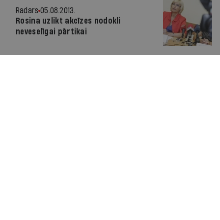
Radars
05.08.2013.
Rosina uzlikt akcīzes nodokli
neveselīgai pārtikai
Par IR
Manifests
Ētikas kodekss
Pakalpojumu sniegšanas noteikumi