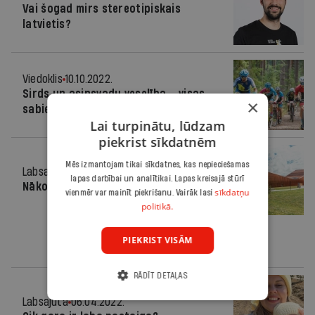
Vai šogad mirs stereotipiskais
latvietis?
Viedoklis
10.10.2022.
Sirds un asinsvadu veselība – visas
×
sabiedrības atbildība
Lai turpinātu, lūdzam
piekrist sīkdatnēm
Mēs izmantojam tikai sīkdatnes, kas nepieciešamas
Labsajūta
13.07.2022.
lapas darbībai un analītikai. Lapas kreisajā stūrī
Nākotnes pilsētā
sīkdatņu
vienmēr var mainīt piekrišanu. Vairāk lasi
politikā.
PIEKRIST VISĀM
RĀDĪT DETAĻAS
Labsajūta
06.04.2022.