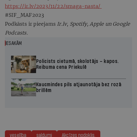
https://ir.lv/2023/11/22/smaga-nasta/
#SIF_MAF2023
Podkāsts ir pieejams
Ir.lv
,
Spotify, Apple un Google
Podcasts.
IESAKĀM
Policists cietumā, skolotājs – kapos.
Reibuma cena Priekulē
Kaucmindes pils atjaunotāja bez rozā
brillēm
veselība
saldumi
Akcīzes nodoklis.