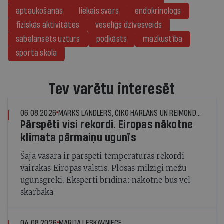
aptaukošanās
liekais svars
endokrinologs
fiziskās aktivitātes
veselīgs dzīvesveids
sabalansēts uzturs
podkāsts
mazkustība
sporta skola
Tev varētu interesēt
06.08.2026
MARKS LANDLERS, ČIKO HARLANS UN REIMONDS DŽUNS, © THE NEW YORK TIMES NEWS SERVICE
Pārspēti visi rekordi. Eiropas nākotne
klimata pārmaiņu ugunīs
Šajā vasarā ir pārspēti temperatūras rekordi
vairākās Eiropas valstīs. Plosās milzīgi mežu
ugunsgrēki. Eksperti brīdina: nākotne būs vēl
skarbāka
04.08.2026
MARIJA LESKAVNIECE