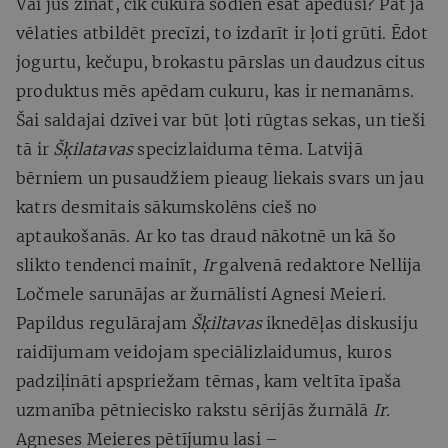
Vai jūs zināt, cik cukura šodien esat apēduši? Pat ja
vēlaties atbildēt precīzi, to izdarīt ir ļoti grūti. Ēdot
jogurtu, kečupu, brokastu pārslas un daudzus citus
produktus mēs apēdam cukuru, kas ir nemanāms.
Šai saldajai dzīvei var būt ļoti rūgtas sekas, un tieši
tā ir
Šķilatavas
specizlaiduma tēma. Latvijā
bērniem un pusaudžiem pieaug liekais svars un jau
katrs desmitais sākumskolēns cieš no
aptaukošanās. Ar ko tas draud nākotnē un kā šo
slikto tendenci mainīt,
Ir
galvenā redaktore Nellija
Ločmele sarunājas ar žurnālisti Agnesi Meieri.
Papildus regulārajam
Šķiltavas
iknedēļas diskusiju
raidījumam veidojam speciālizlaidumus, kuros
padziļināti apspriežam tēmas, kam veltīta īpaša
uzmanība pētniecisko rakstu sērijās žurnālā
Ir.
Agneses Meieres pētījumu lasi –