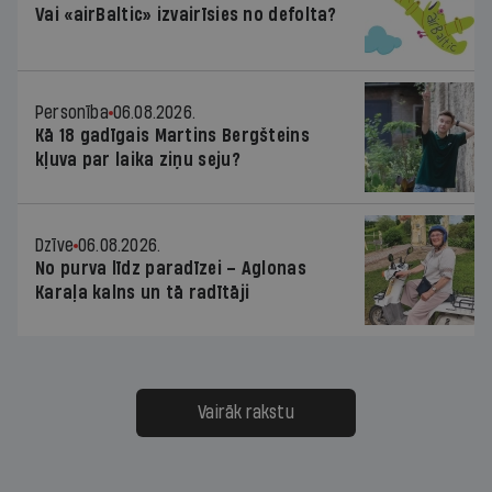
Vai «airBaltic» izvairīsies no defolta?
Personība
06.08.2026.
Kā 18 gadīgais Martins Bergšteins
kļuva par laika ziņu seju?
Dzīve
06.08.2026.
No purva līdz paradīzei – Aglonas
Karaļa kalns un tā radītāji
Vairāk rakstu