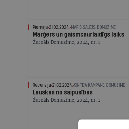
Piemiņa
21.02.2024.
MĀRIS SALĒJS, DOMUZĪME
Marģers un gaismcaurlaidīgs laiks
Žurnāls Domuzīme, 2024, nr. 1
Recenzija
21.02.2024.
SINTIJA KAMPĀNE, DOMUZĪME
Lauskas no šaipusības
Žurnāls Domuzīme, 2024, nr. 1