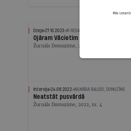
Mēs izmantoj
Dzeja
27.10.2023.
IR REDAKCIJA
Ojāram Vācietim — 90
Žurnāls Domuzīme, 2023, nr. 5
Intervija
24.08.2022.
INGMĀRA BALODE, DOMUZĪME
Neatstāt pusvārdā
Žurnāls Domuzīme, 2022, nr. 4