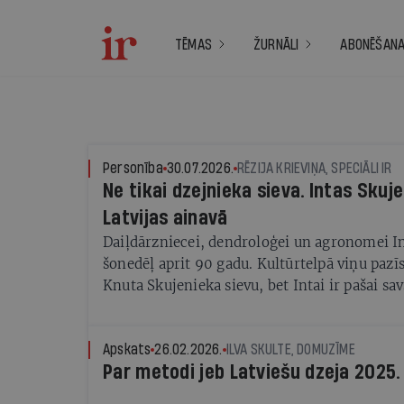
TĒMAS
ŽURNĀLI
ABONĒŠAN
Personība
30.07.2026.
RĒZIJA KRIEVIŅA, SPECIĀLI IR
Ne tikai dzejnieka sieva. Intas Sku
Latvijas ainavā
Daiļdārzniecei, dendroloģei un agronomei In
šonedēļ aprit 90 gadu. Kultūrtelpā viņu pazī
Knuta Skujenieka sievu, bet Intai ir pašai sav
nozīmīgas pēdas, ko viņa atstājusi Latvijas a
Apskats
26.02.2026.
ILVA SKULTE, DOMUZĪME
Par metodi jeb Latviešu dzeja 2025.