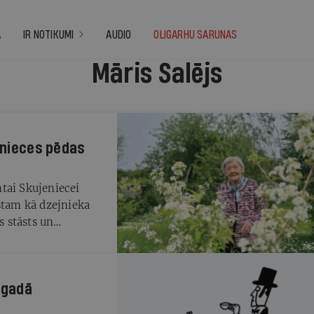
A
IR NOTIKUMI
AUDIO
OLIGARHU SARUNAS
Māris Salējs
jenieces pēdas
tai Skujeniecei
stam kā dzejnieka
s stāsts un
inavā
 gadā