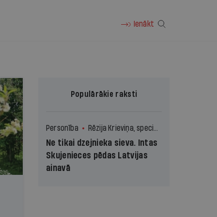
Ienākt
Populārākie raksti
Personība
Rēzija Krieviņa, speciāli Ir
Ne tikai dzejnieka sieva. Intas
Skujenieces pēdas Latvijas
ainavā