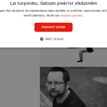
Lai turpinātu, lūdzam piekrist sīkdatnēm
am tikai sīkdatnes, kas nepieciešamas lapas darbībai un analītikai. Lapas kreisajā stūr
sīkdatņu politikā.
mainīt piekrišanu. Vairāk lasi
PIEKRIST VISĀM
RĀDĪT DETAĻAS