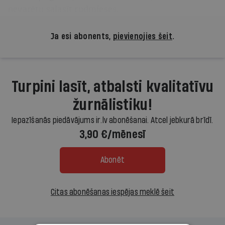
nevarētu salasīt rudmieses.
Ja esi abonents,
pievienojies šeit
.
Turpini lasīt, atbalsti kvalitatīvu
žurnālistiku!
Iepazīšanās piedāvājums ir.lv abonēšanai. Atcel jebkurā brīdī.
3,90 €/mēnesī
Abonēt
Citas abonēšanas iespējas meklē šeit