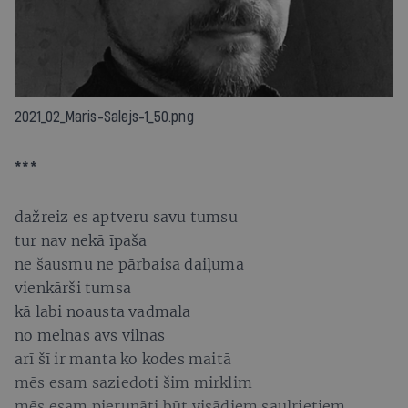
2021_02_Maris-Salejs-1_50.png
***
dažreiz es aptveru savu tumsu
tur nav nekā īpaša
ne šausmu ne pārbaisa daiļuma
vienkārši tumsa
kā labi noausta vadmala
no melnas avs vilnas
arī šī ir manta ko kodes maitā
mēs esam saziedoti šim mirklim
mēs esam pierunāti būt visādiem saulrietiem