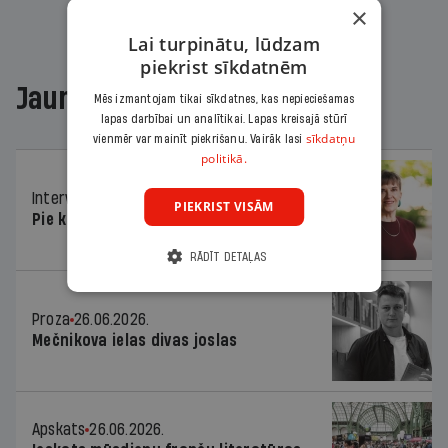
×
Lai turpinātu, lūdzam
piekrist sīkdatnēm
Jaunākajā žurnālā
Mēs izmantojam tikai sīkdatnes, kas nepieciešamas
lapas darbībai un analītikai. Lapas kreisajā stūrī
sīkdatņu
vienmēr var mainīt piekrišanu. Vairāk lasi
politikā.
Intervija
26.06.2026.
PIEKRIST VISĀM
Pie kaimiņiem igauņiem
RĀDĪT DETAĻAS
Proza
26.06.2026.
Mečnikova ielas divas joslas
Apskats
26.06.2026.