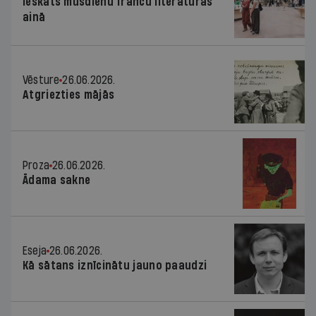
Ieskats mūsdienu franču literatūras
ainā
Vēsture
26.06.2026.
Atgriezties mājās
Proza
26.06.2026.
Ādama sakne
Eseja
26.06.2026.
Kā sātans iznīcinātu jauno paaudzi