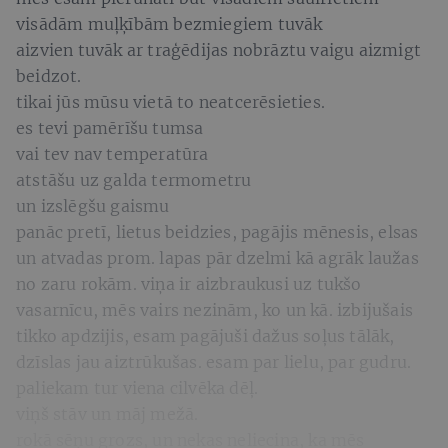
visādām muļķībām bezmiegiem tuvāk
aizvien tuvāk ar traģēdijas nobrāztu vaigu aizmigt
beidzot.
tikai jūs mūsu vietā to neatcerēsieties.
es tevi pamērīšu tumsa
vai tev nav temperatūra
atstāšu uz galda termometru
un izslēgšu gaismu
panāc pretī, lietus beidzies, pagājis mēnesis, elsas
un atvadas prom. lapas pār dzelmi kā agrāk laužas
no zaru rokām. viņa ir aizbraukusi uz tukšo
vasarnīcu, mēs vairs nezinām, ko un kā. izbijušais
tikko apdzijis, esam pagājuši dažus soļus tālāk,
dzīslas jau aiztrūkušas. esam par lielu, par gudru.
paliekam tur viena cilvēka dēļ.
viņš stāv un māj mežā.
rokā sēņu grozs, un nekas neliecina, ka mēs