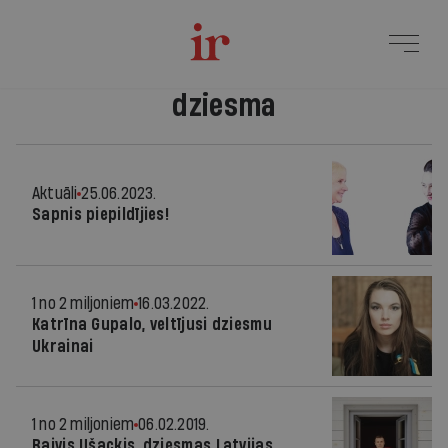
dziesma
Aktuāli
25.06.2023.
Sapnis piepildījies!
1 no 2 miljoniem
16.03.2022.
Katrīna Gupalo, veltījusi dziesmu
Ukrainai
1 no 2 miljoniem
06.02.2019.
Raivis Ušackis, dziesmas Latvijas