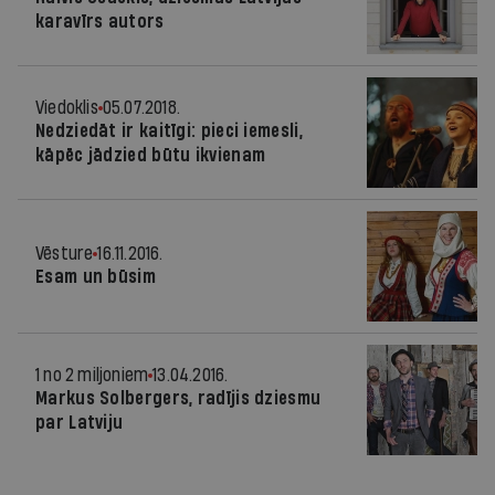
karavīrs autors
Viedoklis
05.07.2018.
Nedziedāt ir kaitīgi: pieci iemesli,
kāpēc jādzied būtu ikvienam
Vēsture
16.11.2016.
Esam un būsim
1 no 2 miljoniem
13.04.2016.
Markus Solbergers, radījis dziesmu
par Latviju