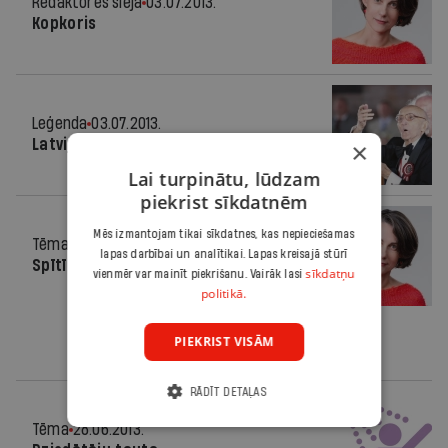
Redaktores sleja
03.07.2013.
Kopkoris
Leģenda
03.07.2013.
Latvijā visi gani dziedāja
×
Lai turpinātu, lūdzam
piekrist sīkdatnēm
Mēs izmantojam tikai sīkdatnes, kas nepieciešamas
Tēma
28.06.2013.
lapas darbībai un analītikai. Lapas kreisajā stūrī
Spītīgi, mīloši
sīkdatņu
vienmēr var mainīt piekrišanu. Vairāk lasi
politikā.
PIEKRIST VISĀM
RĀDĪT DETAĻAS
Tēma
28.06.2013.