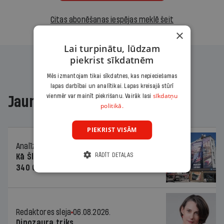
Citas abonēšanas iespējas meklē šeit
×
Lai turpinātu, lūdzam
piekrist sīkdatnēm
Mēs izmantojam tikai sīkdatnes, kas nepieciešamas
lapas darbībai un analītikai. Lapas kreisajā stūrī
sīkdatņu
vienmēr var mainīt piekrišanu. Vairāk lasi
Jaunākajā žurnālā
politikā.
PIEKRIST VISĀM
Analīze
06.08.2026.
RĀDĪT DETAĻAS
Kā Šlesera partija palika nesodīta par
340 000 vērtu reklāmas kampaņu
Redaktores sleja
06.08.2026.
Dinozaura triks