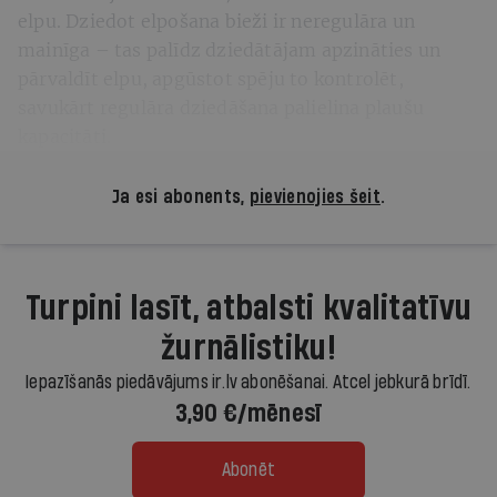
elpu. Dziedot elpošana bieži ir neregulāra un
mainīga – tas palīdz dziedātājam apzināties un
pārvaldīt elpu, apgūstot spēju to kontrolēt,
savukārt regulāra dziedāšana palielina plaušu
kapacitāti.
Ja esi abonents,
pievienojies šeit
.
Turpini lasīt, atbalsti kvalitatīvu
žurnālistiku!
Iepazīšanās piedāvājums ir.lv abonēšanai. Atcel jebkurā brīdī.
3,90 €/mēnesī
Abonēt