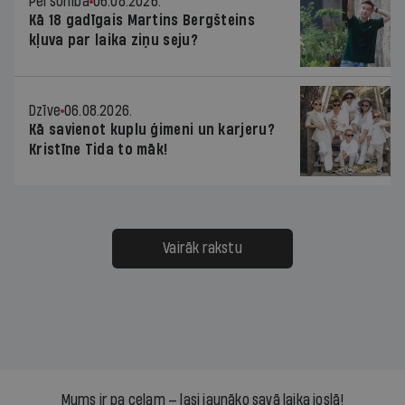
Personība
06.08.2026.
Kā 18 gadīgais Martins Bergšteins
kļuva par laika ziņu seju?
Dzīve
06.08.2026.
Kā savienot kuplu ģimeni un karjeru?
Kristīne Tida to māk!
Vairāk rakstu
Mums ir pa ceļam — lasi jaunāko savā laika joslā!