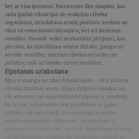
bet ar visu ķermeni. Pateicoties šīm skaņām, kas
rada īpašas vibrācijas un reakcijas cilvēka
organismā, dziedāšana atstāj pozitīvu ietekmi ne
tikai uz emocionālo labsajūtu, bet arī ķermeņa
veselību. Pasaulē veikti neskaitāmi pētījumi, kas
pierāda, ka dziedāšana sekmē fizisko, garīgo un
sociālo veselību, veicinot cilvēka attīstību un
palīdzot ceļā uz labāku dzīves kvalitāti.
Elpošanas uzlabošana
Elpa ir svarīga ne tikai dziedātājam – tā ir ikviena
cilvēka dzīvības avots. Elpas dziļumu nosaka tas,
cik atbrīvoti vai sasprindzināti elpojot ir muskuļi,
kā arī tas, vai plaušas tiek piepildītas ar gaisu
pilnībā, vai vien daļēji. Lai saspringtos brīžos
atgūtu emocionālo līdzsvaru, liela nozīme ir
prasmei elpu kontrolēt, un tieši dziedāšana ir viens
efektīvākajiem veidiem, kā iemācīties strādāt ar