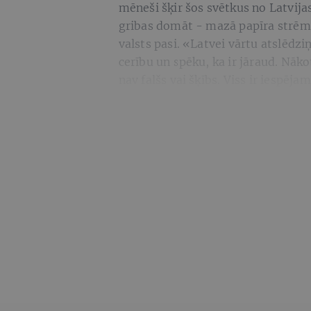
mēneši šķir šos svētkus no Latvija
gribas domāt - mazā papīra strēmel
valsts pasi. «Latvei vārtu atslēdziņ
cerību un spēku, ka ir jāraud. Nāk
nav falšs vai šķībs. Viss ir iespēja