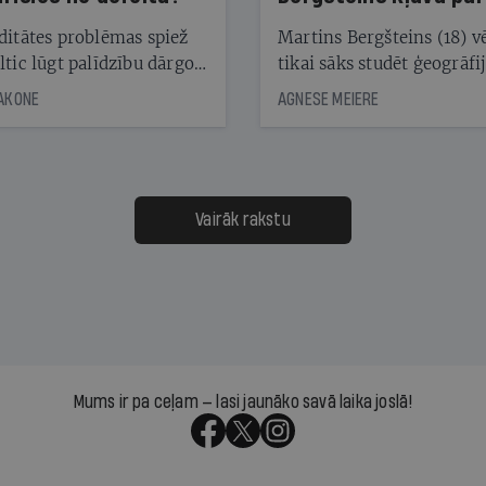
laika ziņu seju?
ditātes problēmas spiež
Martins Bergšteins (18) v
ltic lūgt palīdzību dārgo
tikai sāks studēt ģeogrāfi
āciju turētājiem, taču
bet viņa sacītajam jau uzt
JAKONE
AGNESE MEIERE
dēļ nebija kvoruma
tūkstošiem laika ziņu ska
nai. Vai lidsabiedrībai
Latvijā. Aiz dažām minū
 defolts, ja tā nespēs
televīzijas ēterā ir 11 gadi
ksāt augstos procentus,
uzcītīga darba, mammas
āpārskaita jau trīs dienas
atbalsts un drosme turpi
Vairāk rakstu
s nākamās sapulces
meteovērojumus arī tad, 
ta vidū?
šķiet, ka tie nevienam na
vajadzīgi
Mums ir pa ceļam — lasi jaunāko savā laika joslā!