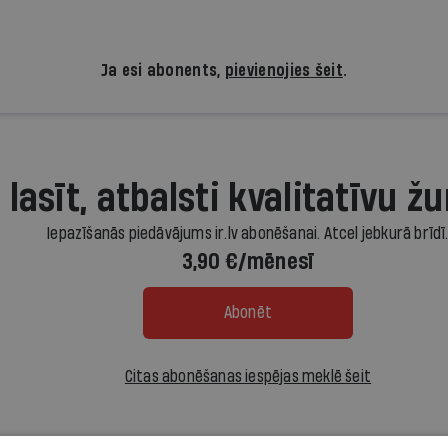
Ja esi abonents,
pievienojies šeit
.
 lasīt, atbalsti kvalitatīvu žu
Iepazīšanās piedāvājums ir.lv abonēšanai. Atcel jebkurā brīdī
3,90 €/mēnesī
Abonēt
Citas abonēšanas iespējas meklē šeit