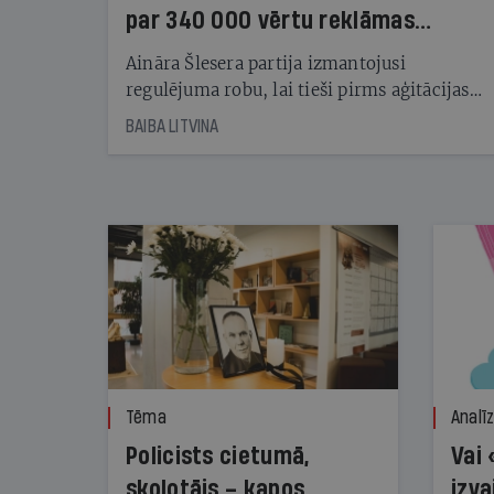
par 340 000 vērtu reklāmas
kampaņu
Aināra Šlesera partija izmantojusi
regulējuma robu, lai tieši pirms aģitācijas
starta izreklamētos par summu, kas
BAIBA LITVINA
pārsniedz trešdaļu no likumīgi atļautajiem
kampaņas tēriņiem. KNAB pārkāpumus
nekonstatē
Tēma
Analī
Policists cietumā,
Vai 
skolotājs – kapos.
izva