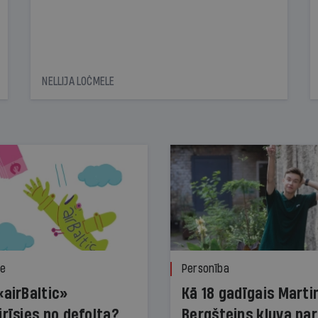
NELLIJA LOČMELE
ze
Personība
«airBaltic»
Kā 18 gadīgais Marti
irīsies no defolta?
Bergšteins kļuva par