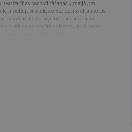
s neatkarības pasludināšanas 4.maijā, un
e ir pelnījusi saukties par pirmo atjaunotās
a...,» dzied lielais kopkoris ar tādu ticību,
otne ir vēl neuzrakstīta dziesma, kurā nekas
ms. Šiem svētkiem līdzīgu nav bijis.