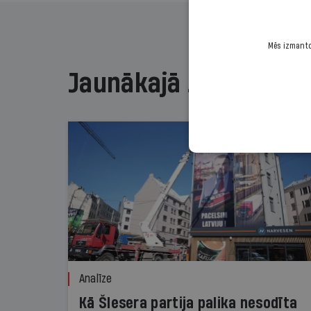
Mēs izmantoj
Jaunākajā žurnālā
Analīze
Kā Šlesera partija palika nesodīta