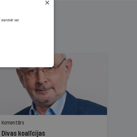
×
ī vienmēr var
Komentārs
Divas koalīcijas