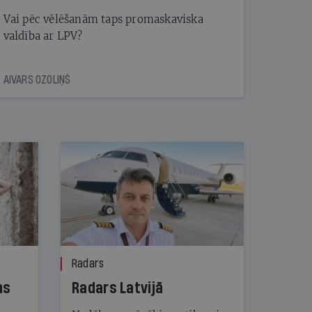
Vai pēc vēlēšanām taps promaskaviska
valdība ar LPV?
AIVARS OZOLIŅŠ
Radars
ns
Radars Latvijā