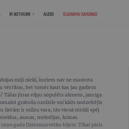
A
IR NOTIKUMI
AUDIO
OLIGARHU SARUNAS
labājas mīļi nieki, kuriem nav ne mantota
bu vērtības, bet tomēr kaut kas jau gadiem
ā? Tālas jūras viļņu nopulēts akmens, jancīga
umaini graboša ozolzīle vai kāds nodzeltējis
 lietām ir milzu vara, tās vienā mirklī spēj
ieklus, asaras, melodijas, krāsas.
1990.gada Dziesmusvētku biļete. Tikai pāris