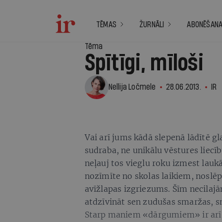
TĒMAS
ŽURNĀLI
ABONĒŠAN
Tēma
Spītīgi, mīloši
Nellija Ločmele
28.06.2013.
IR
Vai arī jums kādā slepenā lādītē g
sudraba, ne unikālu vēstures liecī
neļauj tos vieglu roku izmest lauk
nozīmīte no skolas laikiem, noslēp
avīžlapas izgriezums. Šīm necilajām
atdzīvināt sen zudušas smaržas, sm
Starp maniem «dārgumiem» ir arī 