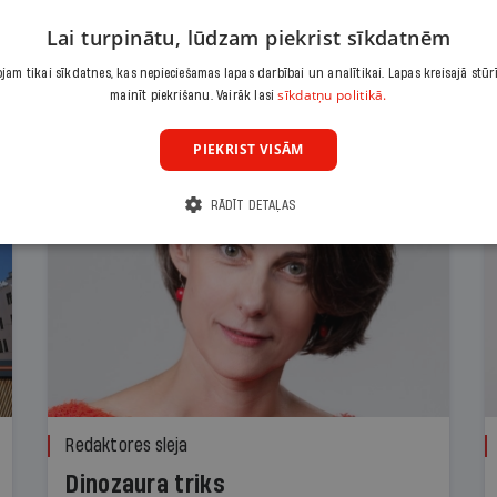
Lai turpinātu, lūdzam piekrist sīkdatnēm
am tikai sīkdatnes, kas nepieciešamas lapas darbībai un analītikai. Lapas kreisajā stūr
sīkdatņu politikā.
mainīt piekrišanu. Vairāk lasi
PIEKRIST VISĀM
RĀDĪT DETAĻAS
Redaktores sleja
Dinozaura triks