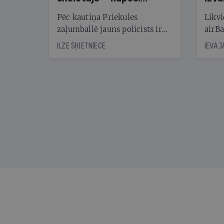
Reibuma cena Priekulē
Pēc kautiņa Priekules
Likvi
zaļumballē jauns policists ir
airBa
nonācis cietumā, bet
oblig
ILZE ŠĶIETNIECE
IEVA 
cienījams pedagogs — kapos.
šone
Tik traģiska ir izrādījusies
lemša
divu promiļu reibuma cena
draud
sama
kas j
pirm
augus