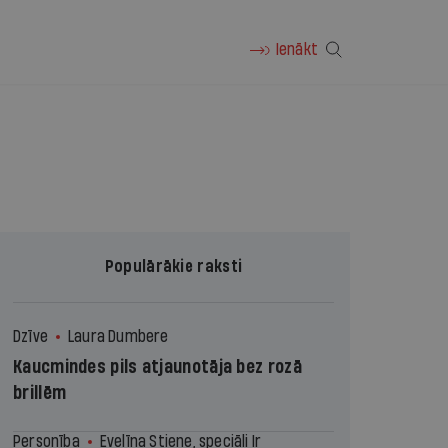
Ienākt
Populārākie raksti
Dzīve
Laura Dumbere
Kaucmindes pils atjaunotāja bez rozā
brillēm
Personība
Evelīna Stiene, speciāli Ir