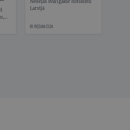
Nedēļas svarīgākie notikumi
Latvijā
ēl
ju,
icas
IR REDAKCIJA
tītāju
tēm
nāt
kad
v