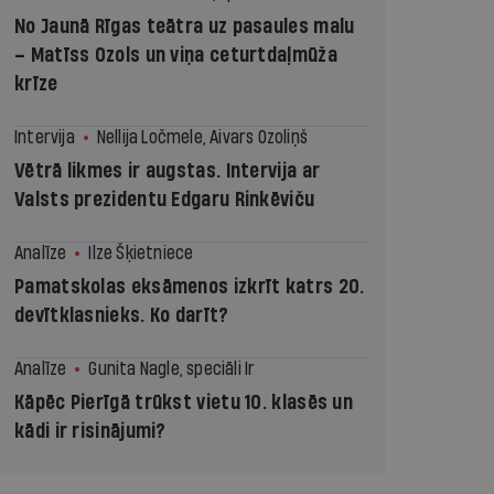
No Jaunā Rīgas teātra uz pasaules malu
– Matīss Ozols un viņa ceturtdaļmūža
krīze
Intervija
Nellija Ločmele, Aivars Ozoliņš
Vētrā likmes ir augstas. Intervija ar
Valsts prezidentu Edgaru Rinkēviču
Analīze
Ilze Šķietniece
Pamatskolas eksāmenos izkrīt katrs 20.
devītklasnieks. Ko darīt?
Analīze
Gunita Nagle, speciāli Ir
Kāpēc Pierīgā trūkst vietu 10. klasēs un
kādi ir risinājumi?