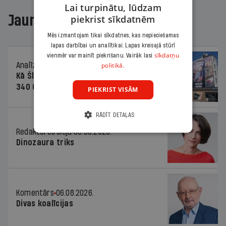
Lai turpinātu, lūdzam
Jaunākajā žurnālā
piekrist sīkdatnēm
Mēs izmantojam tikai sīkdatnes, kas nepieciešamas
lapas darbībai un analītikai. Lapas kreisajā stūrī
sīkdatņu
vienmēr var mainīt piekrišanu. Vairāk lasi
Analīze
06.08.2026.
politikā.
Kā Šlesera partija palika nesodīta par
340 000 vērtu reklāmas kampaņu
PIEKRIST VISĀM
RĀDĪT DETAĻAS
Redaktores sleja
06.08.2026.
Dinozaura triks
Komentārs
06.08.2026.
Divas koalīcijas