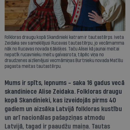
Folkloras draugu kopā Skandinieki katram ir tautastērps. Iveta
Zeidaka sev sameklējusi Rucavas tautastērpu, jo vecāmamma
nāk no Rucavas novada Ķāķišķes. Taču Alisei kā jaunai meitai
nepatīk rucavnieku meitu galvasrota, tāpēc viņa no
draudzenes aizlienējusi vecmāmiņas Burtnieku novada Matīšu
pagasta meitas tautastērpu.
Mums ir spīts, lepnums - saka 16 gadus vecā
skandiniece Alise Zeidaka. Folkloras draugu
kopā Skandinieki, kas izveidojās pirms 40
gadiem un aizsāka Latvijā folkloras kustību
un arī nacionālas pašapziņas atmodu
Latvijā, tagad ir paaudžu maiņa. Tautas