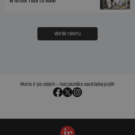
Kristīne Tida to māk!
Vairāk rakstu
Mums ir pa ceļam — lasi jaunāko savā laika joslā!