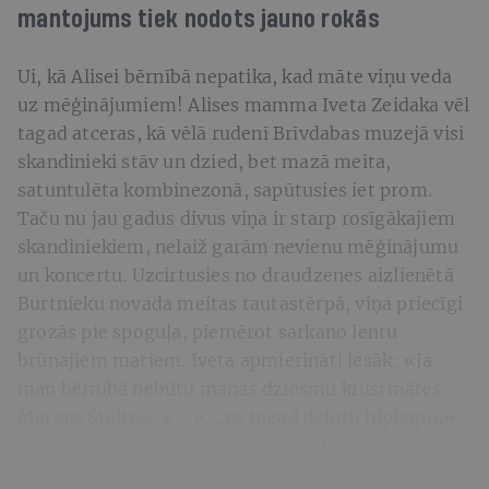
mantojums tiek nodots jauno rokās
Ui, kā Alisei bērnībā nepatika, kad māte viņu veda
uz mēģinājumiem! Alises mamma Iveta Zeidaka vēl
tagad atceras, kā vēlā rudenī Brīvdabas muzejā visi
skandinieki stāv un dzied, bet mazā meita,
satuntulēta kombinezonā, sapūtusies iet prom.
Taču nu jau gadus divus viņa ir starp rosīgākajiem
skandiniekiem, nelaiž garām nevienu mēģinājumu
un koncertu. Uzcirtusies no draudzenes aizlienētā
Burtnieku novada meitas tautastērpā, viņa priecīgi
grozās pie spoguļa, piemērot sarkano lentu
brūnajiem matiem. Iveta apmierināti iesāk: «Ja
man bērnībā nebūtu manas dziesmu krustmātes
Margas Staltes...» - «....es tagad dejotu hiphopu,»
aši pārtver Alise, un abas ilgi uzjautrinās.