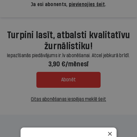
Ja esi abonents,
pievienojies šeit
.
Turpini lasīt, atbalsti kvalitatīvu
žurnālistiku!
Iepazīšanās piedāvājums ir.lv abonēšanai. Atcel jebkurā brīdī.
3,90 €/mēnesī
Abonēt
Citas abonēšanas iespējas meklē šeit
×