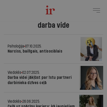
darba vide
Psiholoģija
07.10.2025.
Narciss, bailīgais, antisociālais
Viedoklis
02.07.2025.
Darba videi jākļūst par īstu partneri
darbinieka dzīves ceļā
Viedoklis
26.06.2025.
Ceļā uz spēcīgu karjeru: kā jauniešiem