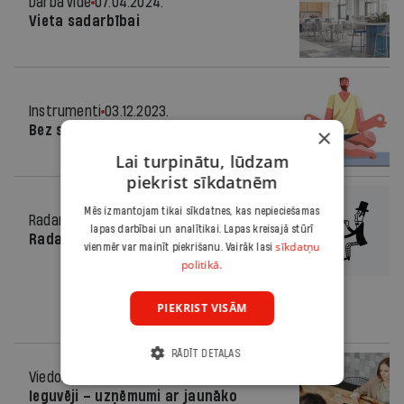
Darba vide
07.04.2024.
Vieta sadarbībai
Instrumenti
03.12.2023.
Bez stresa!
×
Lai turpinātu, lūdzam
piekrist sīkdatnēm
Mēs izmantojam tikai sīkdatnes, kas nepieciešamas
Radars
15.11.2023.
lapas darbībai un analītikai. Lapas kreisajā stūrī
Radars Latvijā
sīkdatņu
vienmēr var mainīt piekrišanu. Vairāk lasi
politikā.
PIEKRIST VISĀM
RĀDĪT DETAĻAS
Viedoklis
07.06.2023.
Ieguvēji – uzņēmumi ar jaunāko