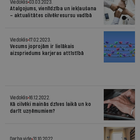
Viedoklis
03.03.2023.
Atalgojums, vienlīdzība un iekļaušana
– aktualitātes cilvēkresursu vadībā
Viedoklis
17.02.2023.
Vecums joprojām ir lielākais
aizspriedums karjeras attīstībā
Viedoklis
16.12.2022.
Kā cilvēki mainās dzīves laikā un ko
darīt uzņēmumiem?
Darba vide
31.10.2022.