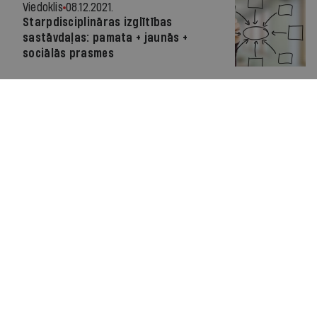
Viedoklis
08.12.2021.
Starpdisciplināras izglītības
sastāvdaļas: pamata + jaunās +
sociālās prasmes
Viedoklis
29.11.2021.
Darbs no mājām ir uz palikšanu – vai
mājokļu tirgus tam ir gatavs?
Tēma
27.09.2021.
Biroja transformācija