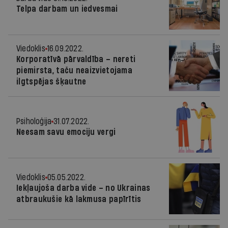
Telpa darbam un iedvesmai
Viedoklis
16.09.2022.
Korporatīvā pārvaldība – nereti
piemirsta, taču neaizvietojama
ilgtspējas šķautne
Psiholoģija
31.07.2022.
Neesam savu emociju vergi
Viedoklis
05.05.2022.
Iekļaujoša darba vide – no Ukrainas
atbraukušie kā lakmusa papīrītis