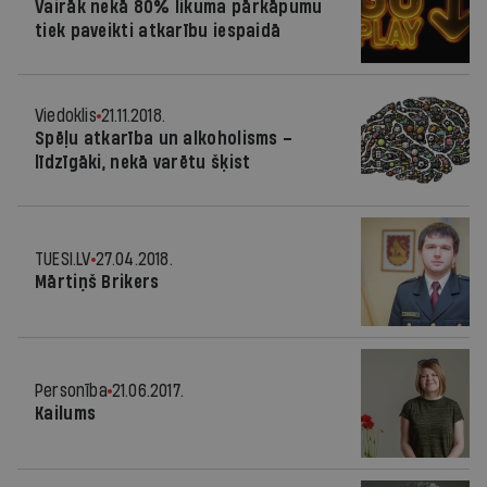
Vairāk nekā 80% likuma pārkāpumu
tiek paveikti atkarību iespaidā
Viedoklis
21.11.2018.
Spēļu atkarība un alkoholisms –
līdzīgāki, nekā varētu šķist
TUESI.LV
27.04.2018.
Mārtiņš Brikers
Personība
21.06.2017.
Kailums