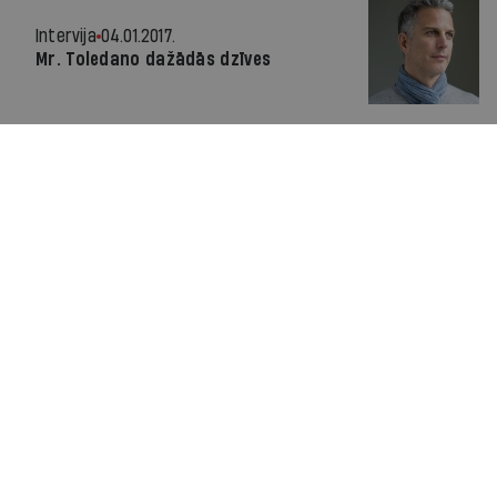
Intervija
04.01.2017.
Mr. Toledano dažādās dzīves
Par IR
Manifests
Ētikas kodekss
Pakalpojumu sniegšanas noteikumi