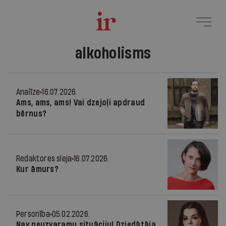
alkoholisms
Analīze
16.07.2026.
Ams, ams, ams! Vai dzejoļi apdraud
bērnus?
Redaktores sleja
16.07.2026.
Kur āmurs?
Personība
05.02.2026.
Nav neuzvaramu situāciju! Dziedātāja