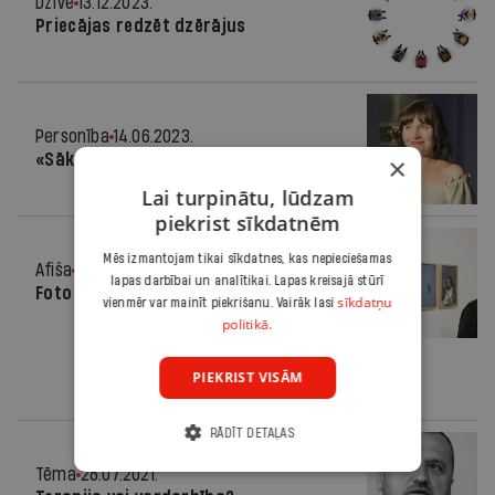
Dzīve
13.12.2023.
Priecājas redzēt dzērājus
Personība
14.06.2023.
«Sākusies dzīve, kuru gribu dzīvot»
×
Lai turpinātu, lūdzam
piekrist sīkdatnēm
Mēs izmantojam tikai sīkdatnes, kas nepieciešamas
Afiša
24.05.2023.
lapas darbībai un analītikai. Lapas kreisajā stūrī
Foto Rīgā
sīkdatņu
vienmēr var mainīt piekrišanu. Vairāk lasi
politikā.
PIEKRIST VISĀM
RĀDĪT DETAĻAS
Tēma
28.07.2021.