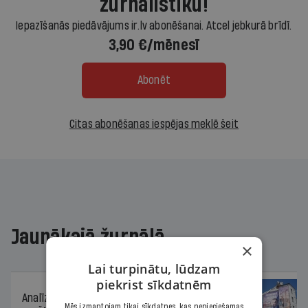
žurnālistiku!
Iepazīšanās piedāvājums ir.lv abonēšanai. Atcel jebkurā brīdī.
3,90 €/mēnesī
Abonēt
Citas abonēšanas iespējas meklē šeit
Jaunākajā žurnālā
×
Lai turpinātu, lūdzam
piekrist sīkdatnēm
Analīze
06.08.2026.
Mēs izmantojam tikai sīkdatnes, kas nepieciešamas