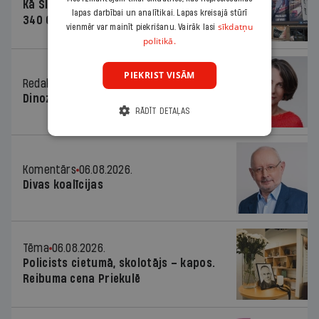
Kā Šlesera partija palika nesodīta par
lapas darbībai un analītikai. Lapas kreisajā stūrī
340 000 vērtu reklāmas kampaņu
sīkdatņu
vienmēr var mainīt piekrišanu. Vairāk lasi
politikā.
PIEKRIST VISĀM
Redaktores sleja
06.08.2026.
Dinozaura triks
RĀDĪT DETAĻAS
Komentārs
06.08.2026.
Divas koalīcijas
Tēma
06.08.2026.
Policists cietumā, skolotājs – kapos.
Reibuma cena Priekulē