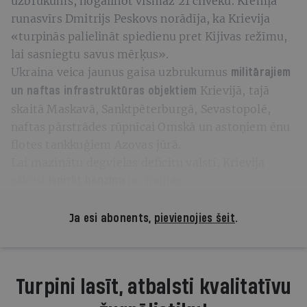
uzbrukums, nogalinot vismaz 21 cilvēku. Kremļa
runasvīrs Dmitrijs Peskovs norādīja, ka Krievija
«turpinās palielināt spiedienu pret Kijivas režīmu,
lai sasniegtu savus mērķus».
Ukraina veica jaunus gaisa uzbrukumus
militārajiem
Krievijā, tajā
un naftas infrastruktūras objektiem
skaitā Maskavā, Sanktpēterburgā, Sevastopolē,
naftas pārstrādes rūpnīcai Omskā un astoņiem ēnu
flotes tankkuģiem Azovas jūrā.
Lai mazinātu degvielas deficītu valstī, Krievija
sākusi
no Indijas.
iepirkt benzīnu
Ja esi abonents,
pievienojies šeit
.
Turpini lasīt, atbalsti kvalitatīvu