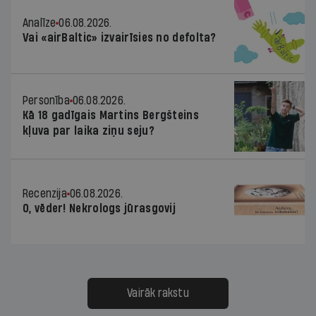
Analīze
06.08.2026.
Vai «airBaltic» izvairīsies no defolta?
Personība
06.08.2026.
Kā 18 gadīgais Martins Bergšteins
kļuva par laika ziņu seju?
Recenzija
06.08.2026.
O, vēder! Nekrologs jūrasgovij
Vairāk rakstu