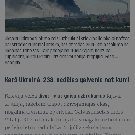
Ukraiņu lidroboti pirmo reizi uzbrukuši Krievijas lielākajai naftas
pārstrādes rūpnīcai Omskā, kas atrodas 2500 km attālumā no
Ukrainas robežas. Tā ir pēdējā no 11 lielākajām benzīna
rūpnīcām, kurai ukraiņi līdz šim vēl nebija trāpījuši. Foto —
Scanpix
Karš Ukrainā. 238. nedēļas galvenie notikumi
Krievija veica
Kijivai —
divus lielus gaisa uzbrukumus
2. jūlijā, raķetēm trāpot dzīvojamajās ēkās,
nogalināti vismaz 27 cilvēki. Galvaspilsētas mērs
Vitālijs Kličko to raksturoja kā smagāko uzbrukumu
pēdējo četru gadu laikā. 6. jūlijā sekoja jauns