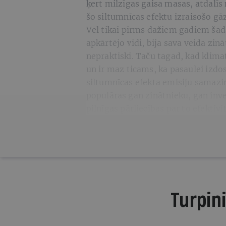
ķert milzīgas gaisa masas, atdalīs
šo siltumnīcas efektu izraisošo gā
Vēl tikai pirms dažiem gadiem šāda
apkārtējo vidi, bija sava veida zin
nepraktiski. Taču tagad, kad klimat
un ir maz ticams, ka pasaulei izd
siltumnīcas efekta emisiju samazin
populāras gan zinātnieku, gan inve
pilnīgas pārliecības par to efektivi
Turpini