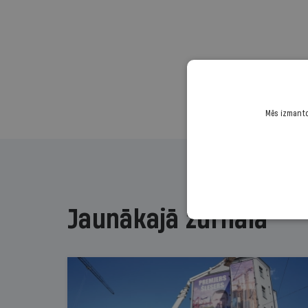
Mēs izmantoj
Jaunākajā žurnālā