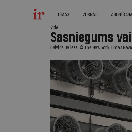
TĒMAS
ŽURNĀLI
ABONĒŠAN
Vide
Sasniegums vai
Deivids Gelless, © The New York Times New