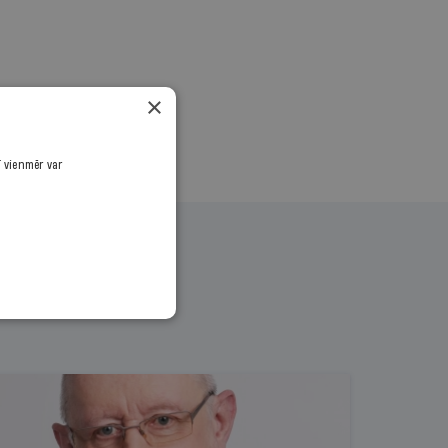
×
ī vienmēr var