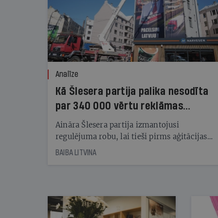
Analīze
Kā Šlesera partija palika nesodīta
par 340 000 vērtu reklāmas
kampaņu
Aināra Šlesera partija izmantojusi
regulējuma robu, lai tieši pirms aģitācijas
starta izreklamētos par summu, kas
BAIBA LITVINA
pārsniedz trešdaļu no likumīgi atļautajiem
kampaņas tēriņiem. KNAB pārkāpumus
nekonstatē