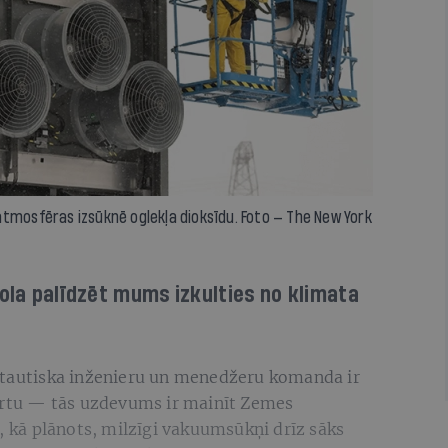
tmosfēras izsūknē oglekļa dioksīdu. Foto — The New York
sola palīdzēt mums izkulties no klimata
ptautiska inženieru un menedžeru komanda ir
kārtu — tās uzdevums ir mainīt Zemes
s, kā plānots, milzīgi vakuumsūkņi drīz sāks