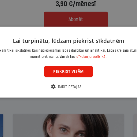
3,90 €/mēnesī
Abonēt
Citas abonēšanas iespējas meklē šeit
Lai turpinātu, lūdzam piekrist sīkdatnēm
am tikai sīkdatnes, kas nepieciešamas lapas darbībai un analītikai. Lapas kreisajā stūr
sīkdatņu politikā.
mainīt piekrišanu. Vairāk lasi
PIEKRIST VISĀM
RĀDĪT DETAĻAS