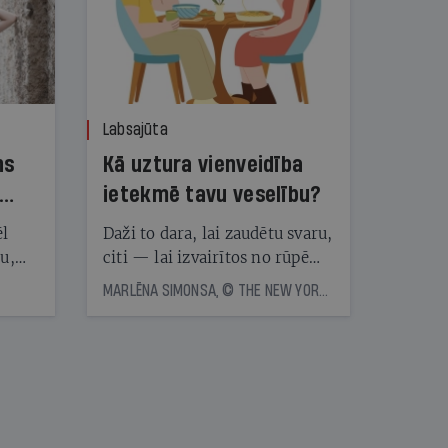
Labsajūta
ns
Kā uztura vienveidība
ietekmē tavu veselību?
ēl
Daži to dara, lai zaudētu svaru,
ju,
citi — lai izvairītos no rūpēm,
icas
kas saistītas ar ēdienreižu
MARLĒNA SIMONSA, © THE NEW YORK TIMES NEWS SERVICE
tītāju
plānošanu. Vai ir vērts katru
tēm
dienu ēst vienu un to pašu?
Eksperti skaidro, kā uztura
vienveidība ietekmē veselību
nāt
kad