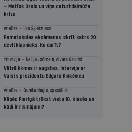
– Matīss Ozols un viņa ceturtdaļmūža
krīze
Analīze
Ilze Šķietniece
Pamatskolas eksāmenos izkrīt katrs 20.
devītklasnieks. Ko darīt?
Intervija
Nellija Ločmele, Aivars Ozoliņš
Vētrā likmes ir augstas. Intervija ar
Valsts prezidentu Edgaru Rinkēviču
Analīze
Gunita Nagle, speciāli Ir
Kāpēc Pierīgā trūkst vietu 10. klasēs un
kādi ir risinājumi?