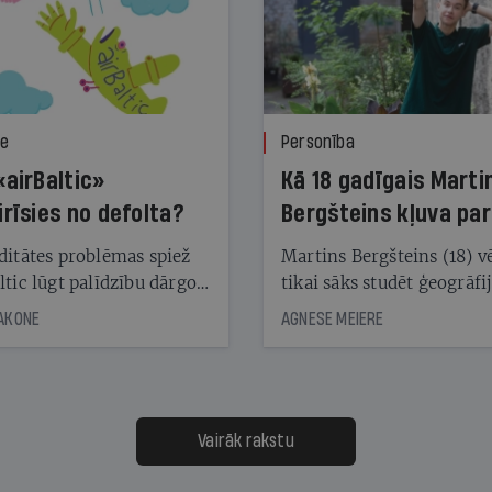
ze
Personība
«airBaltic»
Kā 18 gadīgais Marti
irīsies no defolta?
Bergšteins kļuva par
laika ziņu seju?
ditātes problēmas spiež
Martins Bergšteins (18) v
ltic lūgt palīdzību dārgo
tikai sāks studēt ģeogrāfi
āciju turētājiem, taču
bet viņa sacītajam jau uzt
JAKONE
AGNESE MEIERE
dēļ nebija kvoruma
tūkstošiem laika ziņu ska
nai. Vai lidsabiedrībai
Latvijā. Aiz dažām minū
 defolts, ja tā nespēs
televīzijas ēterā ir 11 gadi
ksāt augstos procentus,
uzcītīga darba, mammas
āpārskaita jau trīs dienas
atbalsts un drosme turpi
Vairāk rakstu
s nākamās sapulces
meteovērojumus arī tad, 