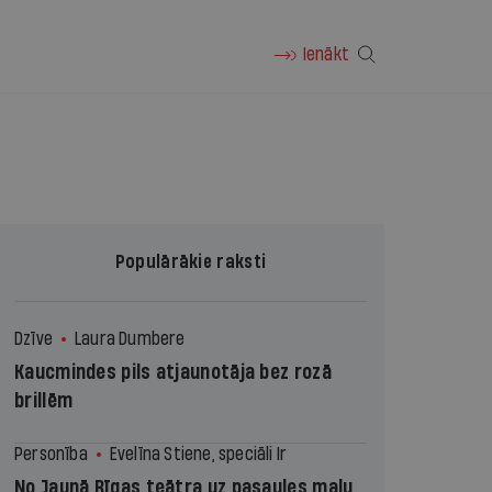
Ienākt
Populārākie raksti
Dzīve
Laura Dumbere
Kaucmindes pils atjaunotāja bez rozā
brillēm
Personība
Evelīna Stiene, speciāli Ir
No Jaunā Rīgas teātra uz pasaules malu