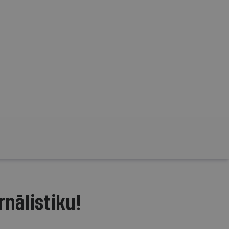
rnālistiku!
.