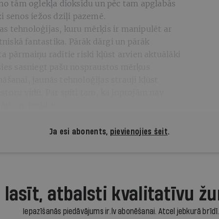
 no tām oglekļa dioksīdu un pēc tam apglabās
zi senos iežos dziļi pazemē.
s tehnoloģijas, kuru mērķis ir manipulēt ar
ātniskā fantastika. Pārāk dārgi un pārāk
a pārmaiņu radītie riski kļūst arvien aktuālāki
osies sasniegt pašu nospraustos mērķus
āšanai, jaunās tehnoloģijas strauji kļūst
storu vidū. Par spīti tam, ka joprojām nav
tāti un drošību.
Ja esi abonents,
pievienojies šeit
.
 lasīt, atbalsti kvalitatīvu žu
Iepazīšanās piedāvājums ir.lv abonēšanai. Atcel jebkurā brīdī