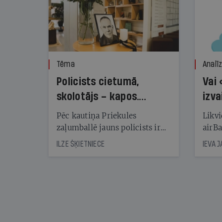
Tēma
Analī
Policists cietumā,
Vai 
skolotājs – kapos.
izva
Reibuma cena Priekulē
Pēc kautiņa Priekules
Likvi
zaļumballē jauns policists ir
airBa
nonācis cietumā, bet
oblig
ILZE ŠĶIETNIECE
IEVA 
cienījams pedagogs — kapos.
šone
Tik traģiska ir izrādījusies
lemša
divu promiļu reibuma cena
draud
sama
kas j
pirm