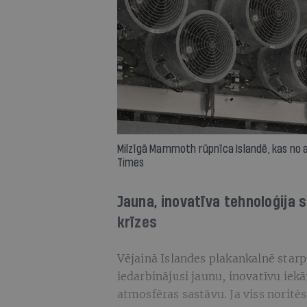
Milzīgā Mammoth rūpnīca Islandē, kas no a
Times
Jauna, inovatīva tehnoloģija 
krīzes
Vējainā Islandes plakankalnē star
iedarbinājusi jaunu, inovatīvu ie
atmosfēras sastāvu. Ja viss noritē