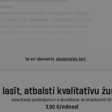
tāvoklis un problēmas starpkultūru
dsimtā.
ropas Komisijas projektā
Starpkultūru dialogs
ai
. Rezultātus apkopojot, lingvistiskā situācija
jiem projekta dalībniekiem, izrādījās pilnīgi
komunikācijas problēmas parasti rodas
aziņā lietojot savas valsts valodu, tādas
matnācijai — latviešiem.
Ja esi abonents,
pievienojies šeit
.
 lasīt, atbalsti kvalitatīvu žu
Iepazīšanās piedāvājums ir.lv abonēšanai. Atcel jebkurā brīdī
3,90 €/mēnesī