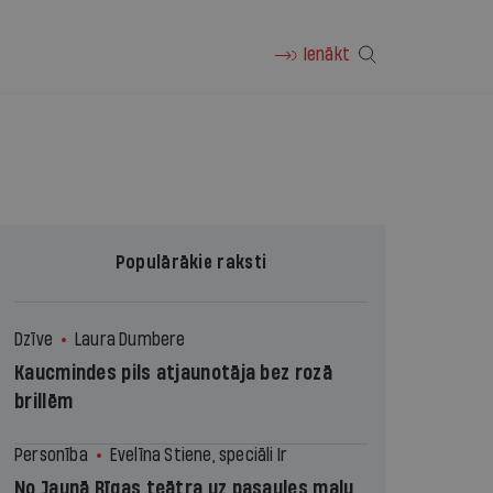
Ienākt
Populārākie raksti
Dzīve
Laura Dumbere
Kaucmindes pils atjaunotāja bez rozā
brillēm
Personība
Evelīna Stiene, speciāli Ir
No Jaunā Rīgas teātra uz pasaules malu