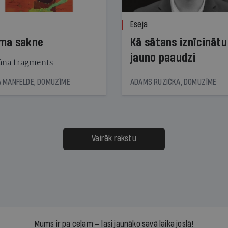
Eseja
ma sakne
Kā sātans iznīcinātu
jauno paaudzi
na fragments
 MANFELDE, DOMUZĪME
ADAMS RŪŽIČKA, DOMUZĪME
Vairāk rakstu
Mums ir pa ceļam — lasi jaunāko savā laika joslā!