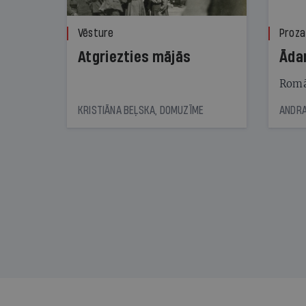
Vēsture
Proza
Atgriezties mājās
Āda
Romā
KRISTIĀNA BEĻSKA, DOMUZĪME
ANDRA