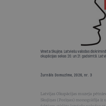
Vineta Skujiņa. Latviešu valodas diskrimin
okupācijas sekas 20. un 21. gadsimtā. Latv
Žurnāls
Domuzīme
, 2026, nr. 3
Latvijas Okupācijas muzeja pētniec
Skujiņas (Poriņas) monogrāfija ir