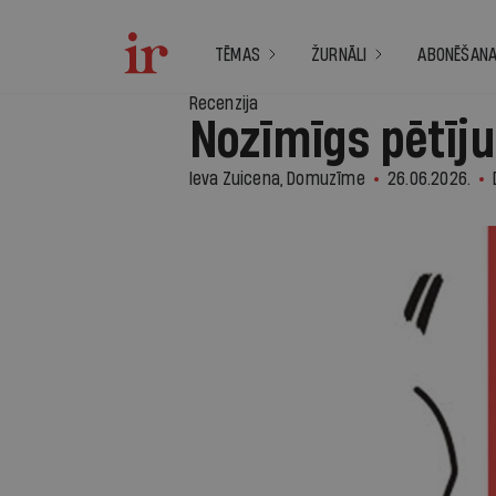
TĒMAS
ŽURNĀLI
ABONĒŠAN
Recenzija
Nozīmīgs pētīj
Ieva Zuicena, Domuzīme
26.06.2026.