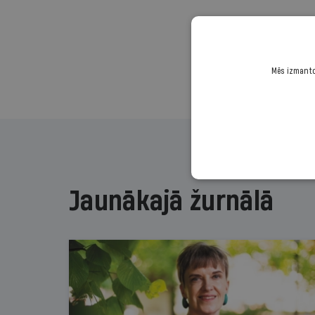
Mēs izmantoj
Jaunākajā žurnālā