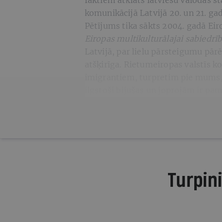
faktiem atklāts latviešu valodas s
komunikācijā Latvijā 20. un 21. ga
Pētījums tika sākts 2004. gadā Ei
Eiropas multikulturālajai sabiedrīb
Latvijā, par lielu pārsteigumu pārē
atšķirīga. Rietumeiropas valstīs 
imigrantiem, turpretim pie mums, s
ilgstoši bijušas un joprojām ir pa
Turpini