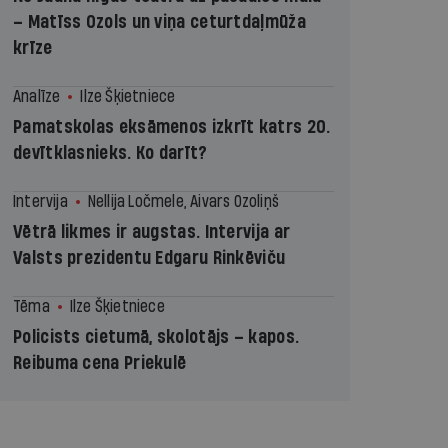
– Matīss Ozols un viņa ceturtdaļmūža
krīze
Analīze
Ilze Šķietniece
Pamatskolas eksāmenos izkrīt katrs 20.
devītklasnieks. Ko darīt?
Intervija
Nellija Ločmele, Aivars Ozoliņš
Vētrā likmes ir augstas. Intervija ar
Valsts prezidentu Edgaru Rinkēviču
Tēma
Ilze Šķietniece
Policists cietumā, skolotājs – kapos.
Reibuma cena Priekulē