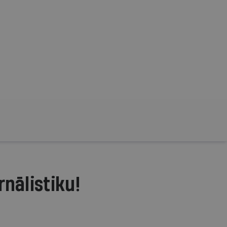
rnālistiku!
.