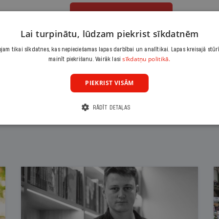
Abonēt
Lai turpinātu, lūdzam piekrist sīkdatnēm
Citas abonēšanas iespējas meklē šeit
am tikai sīkdatnes, kas nepieciešamas lapas darbībai un analītikai. Lapas kreisajā stūr
sīkdatņu politikā.
mainīt piekrišanu. Vairāk lasi
PIEKRIST VISĀM
RĀDĪT DETAĻAS