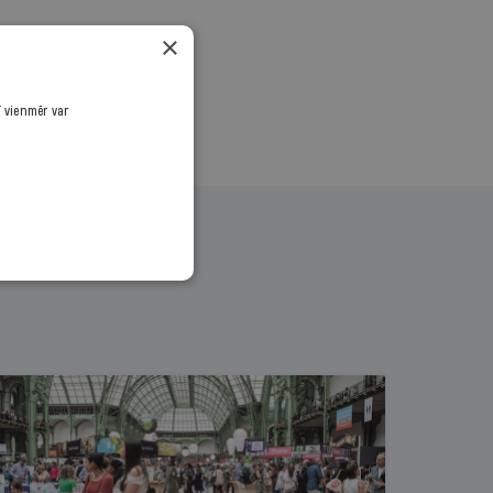
×
ī vienmēr var