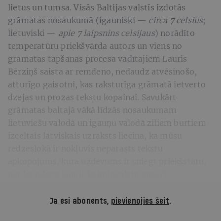
lietus un tumsa. Visās Baltijas valstīs izdotās
grāmatas nosaukumā (igauniski —
circa 7 celsius
;
lietuviski —
apie 7 laipsnins celsijaus
) norādīto
temperatūru priekšvārda autors un viens no
grāmatas tapšanas procesa vadītājiem Lauris
Bērziņš saista ar remdeno, nedaudz atvēsinošo,
atturīgo gaisotni, kas raksturīga grāmatā ietverto
dzejas un prozas tekstu kopainai. Savukārt
grāmatas baltajā vākā līdzās nosaukumam
lietuviešu valodā un igauņu valodā ziliem burtiem
izceltais latviskais uzraksts liecina, ka mūsu
redzeslokā ir nokļuvis neparasts tekstu
apkopojums, kura uzdevums ir sniegt priekšstatu,
par ko raksta jaunie kaimiņvalstu autori.
Ja esi abonents,
pievienojies šeit
.