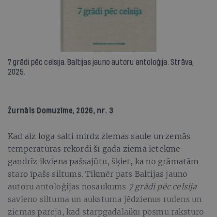
7 grādi pēc celsija. Baltijas jauno autoru antoloģija. Strāva,
2025.
Žurnāls
Domuzīme
, 2026, nr. 3
Kad aiz loga salti mirdz ziemas saule un zemās
temperatūras rekordi šī gada ziemā ietekmē
gandrīz ikviena pašsajūtu, šķiet, ka no grāmatām
staro īpašs siltums. Tikmēr pats Baltijas jauno
autoru antoloģijas nosaukums
7 grādi pēc celsija
savieno siltuma un aukstuma jēdzienus rudens un
ziemas pārejā, kad starpgadalaiku posmu raksturo