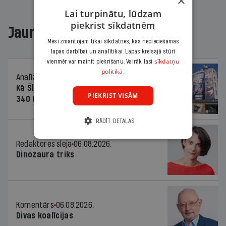
×
Lai turpinātu, lūdzam
piekrist sīkdatnēm
Jaunākajā žurnālā
Mēs izmantojam tikai sīkdatnes, kas nepieciešamas
lapas darbībai un analītikai. Lapas kreisajā stūrī
sīkdatņu
vienmēr var mainīt piekrišanu. Vairāk lasi
politikā.
Analīze
06.08.2026.
Kā Šlesera partija palika nesodīta par
PIEKRIST VISĀM
340 000 vērtu reklāmas kampaņu
RĀDĪT DETAĻAS
Redaktores sleja
06.08.2026.
Dinozaura triks
Komentārs
06.08.2026.
Divas koalīcijas