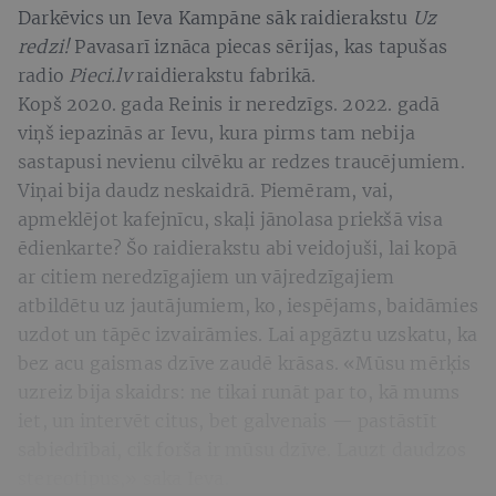
Darkēvics un Ieva Kampāne sāk raidierakstu
Uz
redzi!
Pavasarī iznāca piecas sērijas, kas tapušas
radio
Pieci.lv
raidierakstu fabrikā.
Kopš 2020. gada Reinis ir neredzīgs. 2022. gadā
viņš iepazinās ar Ievu, kura pirms tam nebija
sastapusi nevienu cilvēku ar redzes traucējumiem.
Viņai bija daudz neskaidrā. Piemēram, vai,
apmeklējot kafejnīcu, skaļi jānolasa priekšā visa
ēdienkarte? Šo raidierakstu abi veidojuši, lai kopā
ar citiem neredzīgajiem un vājredzīgajiem
atbildētu uz jautājumiem, ko, iespējams, baidāmies
uzdot un tāpēc izvairāmies. Lai apgāztu uzskatu, ka
bez acu gaismas dzīve zaudē krāsas. «Mūsu mērķis
uzreiz bija skaidrs: ne tikai runāt par to, kā mums
iet, un intervēt citus, bet galvenais — pastāstīt
sabiedrībai, cik forša ir mūsu dzīve. Lauzt daudzos
stereotipus,» saka Ieva.