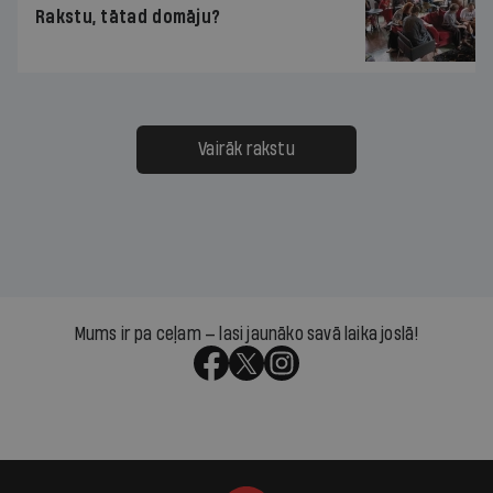
Rakstu, tātad domāju?
Vairāk rakstu
Mums ir pa ceļam — lasi jaunāko savā laika joslā!