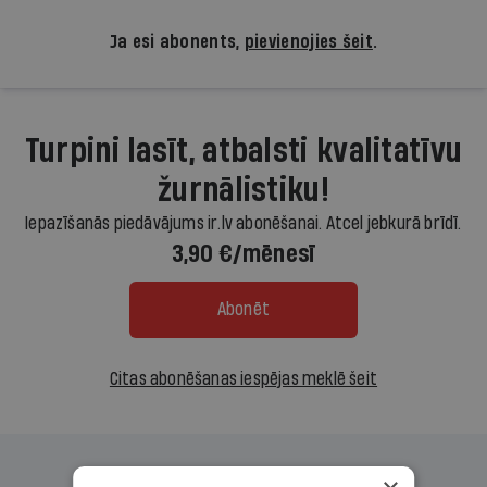
Ja esi abonents,
pievienojies šeit
.
Turpini lasīt, atbalsti kvalitatīvu
žurnālistiku!
Iepazīšanās piedāvājums ir.lv abonēšanai. Atcel jebkurā brīdī.
3,90 €/mēnesī
Abonēt
Citas abonēšanas iespējas meklē šeit