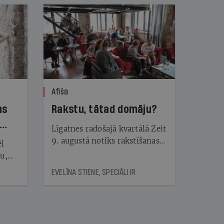
Afiša
ns
Rakstu, tātad domāju?
Līgatnes radošajā kvartālā Zeit
9. augustā notiks rakstīšanas
ēl
festivāls Rakstivāls
ju,
icas
EVELĪNA STIENE, SPECIĀLI IR
tītāju
tēm