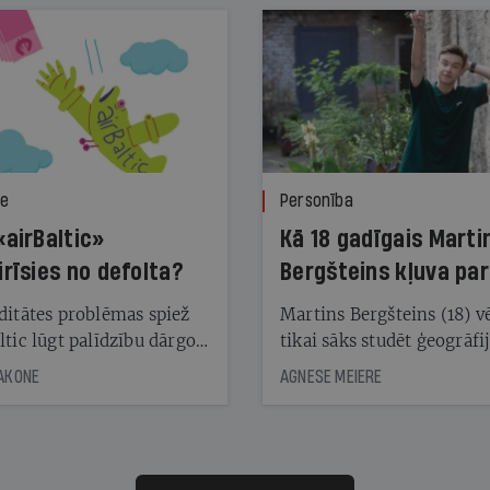
ze
Personība
«airBaltic»
Kā 18 gadīgais Marti
irīsies no defolta?
Bergšteins kļuva par
laika ziņu seju?
ditātes problēmas spiež
Martins Bergšteins (18) v
ltic lūgt palīdzību dārgo
tikai sāks studēt ģeogrāfi
āciju turētājiem, taču
bet viņa sacītajam jau uzt
JAKONE
AGNESE MEIERE
dēļ nebija kvoruma
tūkstošiem laika ziņu ska
nai. Vai lidsabiedrībai
Latvijā. Aiz dažām minū
 defolts, ja tā nespēs
televīzijas ēterā ir 11 gadi
ksāt augstos procentus,
uzcītīga darba, mammas