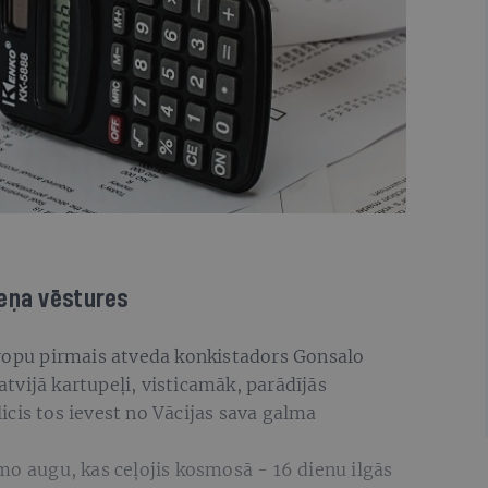
zeņa vēstures
iropu pirmais atveda konkistadors Gonsalo
vijā kartupeļi, visticamāk, parādījās
cis tos ievest no Vācijas sava galma
mo augu, kas ceļojis kosmosā - 16 dienu ilgās