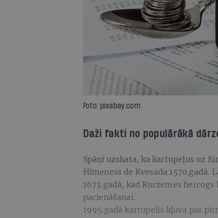
Foto: pixabay.com
Daži fakti no populārākā dār
Spāņi uzskata, ka kartupeļus uz E
Himeness de Kvesada 1570.gadā. Lat
1673.gadā, kad Kurzemes hercogs li
pacienāšanai.
1995.gadā kartupelis kļuva par pir