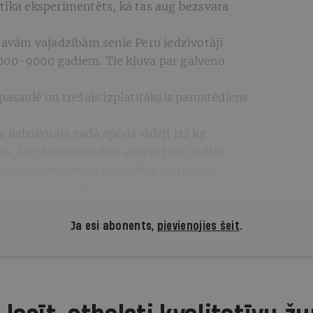
 tika eksperimentēts, kā tas aug bezsvara
 savām vajadzībām senie Peru iedzīvotāji
7000-9000 gadiem. Tie kļuva par galveno
 pasaulē un trešais izplatītākais pamatēdiens
 iedzīvotājs gadā apēda vidēji 112 kg
sa, šie statistikas dati aptver tikai mājās
 kartupeļu ēdāji pasaulē ir baltkrievi -
patēriņš pasaulē ir 35 kg.
Ja esi abonents,
pievienojies šeit
.