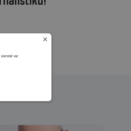
rnālistiku!
.
×
ī vienmēr var