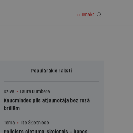
Ienākt
Populārākie raksti
Dzīve
Laura Dumbere
Kaucmindes pils atjaunotāja bez rozā
brillēm
Tēma
Ilze Šķietniece
Policists cietumā, skolotājs – kapos.