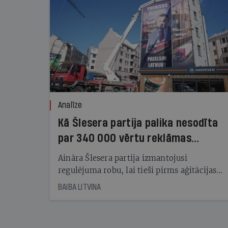
Analīze
Kā Šlesera partija palika nesodīta
par 340 000 vērtu reklāmas
kampaņu
Aināra Šlesera partija izmantojusi
regulējuma robu, lai tieši pirms aģitācijas
starta izreklamētos par summu, kas
BAIBA LITVINA
pārsniedz trešdaļu no likumīgi atļautajiem
kampaņas tēriņiem. KNAB pārkāpumus
nekonstatē