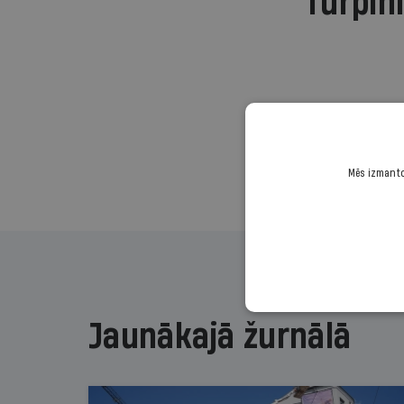
Turpini
Mēs izmantoj
Jaunākajā žurnālā