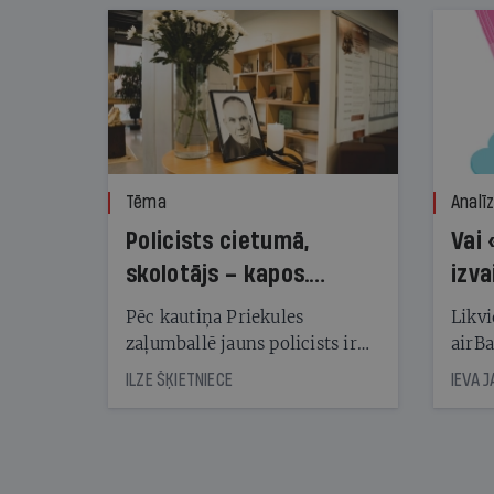
Tēma
Analī
Policists cietumā,
Vai 
skolotājs – kapos.
izva
Reibuma cena Priekulē
Pēc kautiņa Priekules
Likvi
zaļumballē jauns policists ir
airBa
nonācis cietumā, bet
oblig
ILZE ŠĶIETNIECE
IEVA 
cienījams pedagogs — kapos.
šone
Tik traģiska ir izrādījusies
lemša
divu promiļu reibuma cena
draud
sama