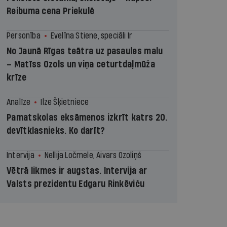
Reibuma cena Priekulē
Personība
Evelīna Stiene, speciāli Ir
No Jaunā Rīgas teātra uz pasaules malu
– Matīss Ozols un viņa ceturtdaļmūža
krīze
Analīze
Ilze Šķietniece
Pamatskolas eksāmenos izkrīt katrs 20.
devītklasnieks. Ko darīt?
Intervija
Nellija Ločmele, Aivars Ozoliņš
Vētrā likmes ir augstas. Intervija ar
Valsts prezidentu Edgaru Rinkēviču