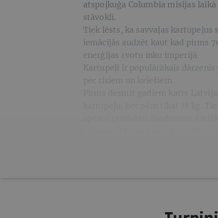
atspoļkuģa Columbia misijas laikā
stāvoklī.
Tiek lēsts, ka savvaļas kartupeļus
iemācījās audzēt kaut kad pirms 
enerģijas avotu inku imperijā.
Kartupeļi ir populārākais dārzenis
pēc rīsiem un kviešiem.
Pirms desmit gadiem katrs Latvijas
kartupeļu, bet pērn tikai 78 kg. Tie
apēsto produktu daudzumu. Lielākie
aptuveni 180 kg gadā, bet vidējais 