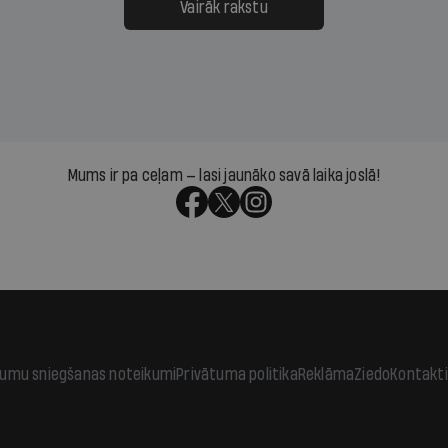
āpārskaita jau trīs dienas
atbalsts un drosme turpi
Vairāk rakstu
s nākamās sapulces
meteovērojumus arī tad, 
ta vidū?
šķiet, ka tie nevienam na
vajadzīgi
Mums ir pa ceļam — lasi jaunāko savā laika joslā!
jumu sniegšanas noteikumi
Privātuma politika
Reklāma
Ziedo
Kontakti