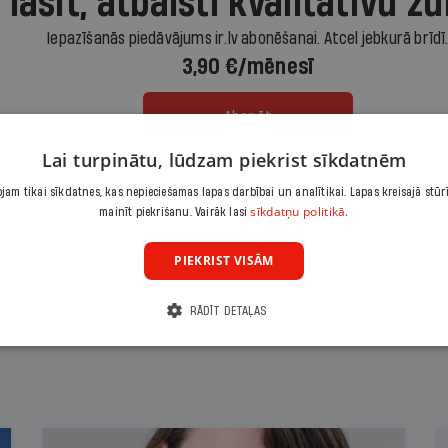
 lasīt, atbalsti kvalitatīvu žu
Iepazīšanās piedāvājums ir.lv abonēšanai. Atcel jebkurā brīdī
3,90 €/mēnesī
Abonēt
Lai turpinātu, lūdzam piekrist sīkdatnēm
Citas abonēšanas iespējas meklē šeit
am tikai sīkdatnes, kas nepieciešamas lapas darbībai un analītikai. Lapas kreisajā stūr
sīkdatņu politikā.
mainīt piekrišanu. Vairāk lasi
PIEKRIST VISĀM
RĀDĪT DETAĻAS