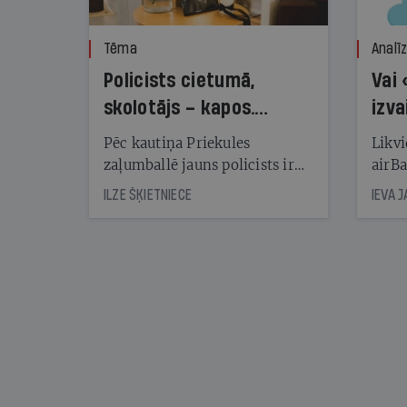
Tēma
Analī
Policists cietumā,
Vai 
skolotājs – kapos.
izva
Reibuma cena Priekulē
Pēc kautiņa Priekules
Likvi
zaļumballē jauns policists ir
airBa
nonācis cietumā, bet
oblig
ILZE ŠĶIETNIECE
IEVA 
cienījams pedagogs — kapos.
šone
Tik traģiska ir izrādījusies
lemša
divu promiļu reibuma cena
draud
sama
kas j
pirm
augus