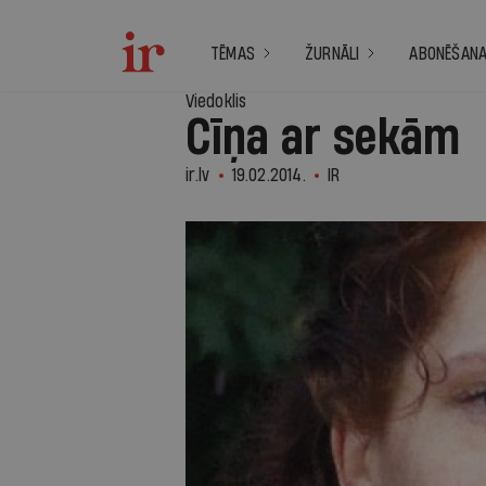
TĒMAS
ŽURNĀLI
ABONĒŠAN
Viedoklis
Cīņa ar sekām
ir.lv
19.02.2014.
IR