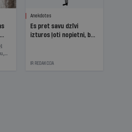
Anekdotes
ns
Es pret savu dzīvi
izturos ļoti nopietni, bet
dzīve pret mani — ne!
ēl
ju,
icas
IR REDAKCIJA
tītāju
tēm
nāt
kad
v