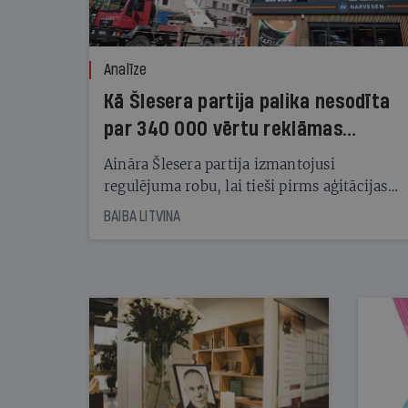
Analīze
Kā Šlesera partija palika nesodīta
par 340 000 vērtu reklāmas
kampaņu
Aināra Šlesera partija izmantojusi
regulējuma robu, lai tieši pirms aģitācijas
starta izreklamētos par summu, kas
BAIBA LITVINA
pārsniedz trešdaļu no likumīgi atļautajiem
kampaņas tēriņiem. KNAB pārkāpumus
nekonstatē