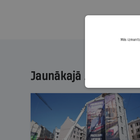
Mēs izmantoj
Jaunākajā žurnālā