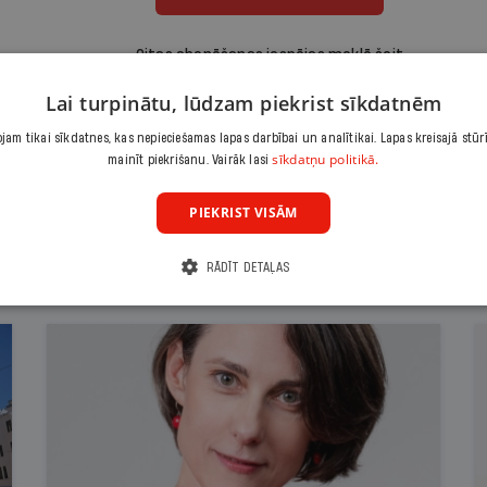
Citas abonēšanas iespējas meklē šeit
Lai turpinātu, lūdzam piekrist sīkdatnēm
am tikai sīkdatnes, kas nepieciešamas lapas darbībai un analītikai. Lapas kreisajā stūr
sīkdatņu politikā.
mainīt piekrišanu. Vairāk lasi
PIEKRIST VISĀM
RĀDĪT DETAĻAS