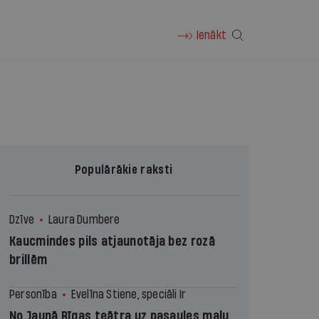
Ienākt
Populārākie raksti
Dzīve
Laura Dumbere
Kaucmindes pils atjaunotāja bez rozā
brillēm
Personība
Evelīna Stiene, speciāli Ir
No Jaunā Rīgas teātra uz pasaules malu