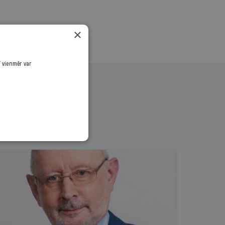
×
ī vienmēr var