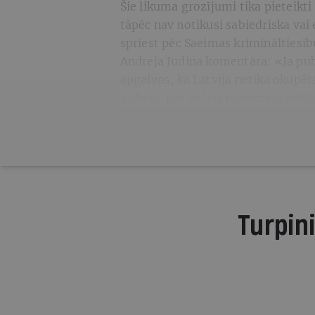
Šie likuma grozījumi tika pieteikti
tāpēc nav notikusi sabiedriska vai
spriest pēc Saeimas krimināltiesīb
Andreja Judina komentāra: «Ja pub
apgalvos, ka Latvija netika okupēta
gribēja, par to būs paredzēta atbil
Turpini