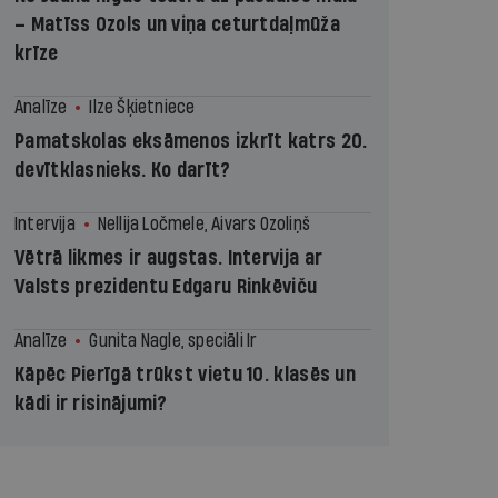
– Matīss Ozols un viņa ceturtdaļmūža
krīze
Analīze
Ilze Šķietniece
Pamatskolas eksāmenos izkrīt katrs 20.
devītklasnieks. Ko darīt?
Intervija
Nellija Ločmele, Aivars Ozoliņš
Vētrā likmes ir augstas. Intervija ar
Valsts prezidentu Edgaru Rinkēviču
Analīze
Gunita Nagle, speciāli Ir
Kāpēc Pierīgā trūkst vietu 10. klasēs un
kādi ir risinājumi?