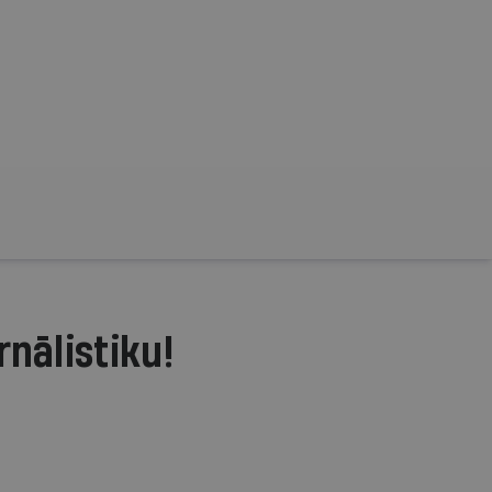
rnālistiku!
.