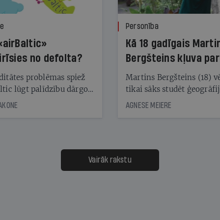
ze
Personība
«airBaltic»
Kā 18 gadīgais Marti
irīsies no defolta?
Bergšteins kļuva par
laika ziņu seju?
ditātes problēmas spiež
Martins Bergšteins (18) v
ltic lūgt palīdzību dārgo
tikai sāks studēt ģeogrāfi
āciju turētājiem, taču
bet viņa sacītajam jau uzt
JAKONE
AGNESE MEIERE
dēļ nebija kvoruma
tūkstošiem laika ziņu ska
nai. Vai lidsabiedrībai
Latvijā. Aiz dažām minū
 defolts, ja tā nespēs
televīzijas ēterā ir 11 gadi
ksāt augstos procentus,
uzcītīga darba, mammas
āpārskaita jau trīs dienas
atbalsts un drosme turpi
Vairāk rakstu
s nākamās sapulces
meteovērojumus arī tad, 
ta vidū?
šķiet, ka tie nevienam na
vajadzīgi