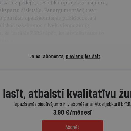
 tikai uz pēdējo, trešo likumprojekta lasījumu,
 ekspertu diskusija. Par argumentāciju var
u politikas apakškomisijas priekšsēdētāja
liskos pasākumos cilvēki viennozīmīgi
, ka iestājās PSRS tāpēc, ka latviešu tauta to
dība.»
Ja esi abonents,
pievienojies šeit
.
 lasīt, atbalsti kvalitatīvu žu
Iepazīšanās piedāvājums ir.lv abonēšanai. Atcel jebkurā brīdī
3,90 €/mēnesī
Abonēt