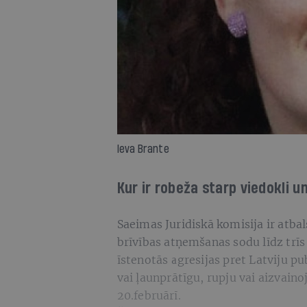
Ieva Brante
Kur ir robeža starp viedokli u
Saeimas Juridiskā komisija ir atba
brīvības atņemšanas sodu līdz trīs
īstenotās agresijas pret Latviju p
vai ļaunprātīgu, rupju vai aizvain
20.februārī.