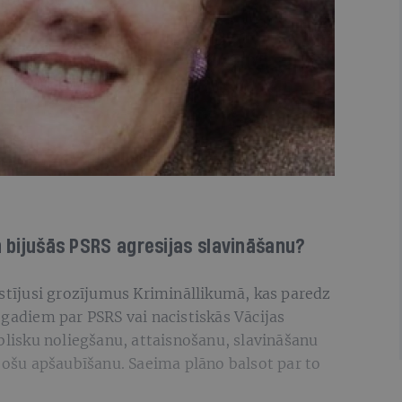
n bijušās PSRS agresijas slavināšanu?
lstījusi grozījumus Krimināllikumā, kas paredz
 gadiem par PSRS vai nacistiskās Vācijas
ublisku noliegšanu, attaisnošanu, slavināšanu
ojošu apšaubīšanu. Saeima plāno balsot par to