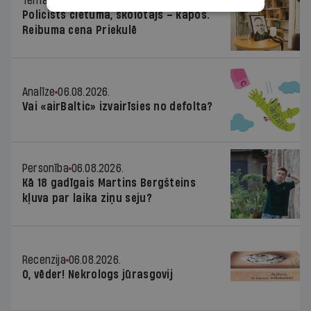
Tēma
06.08.2026.
Policists cietumā, skolotājs – kapos.
Reibuma cena Priekulē
Analīze
06.08.2026.
Vai «airBaltic» izvairīsies no defolta?
Personība
06.08.2026.
Kā 18 gadīgais Martins Bergšteins
kļuva par laika ziņu seju?
Recenzija
06.08.2026.
O, vēder! Nekrologs jūrasgovij