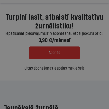
Turpini lasīt, atbalsti kvalitatīvu
žurnālistiku!
Iepazīšanās piedāvājums ir.lv abonēšanai. Atcel jebkurā brīdī.
3,90 €/mēnesī
Abonēt
Citas abonēšanas iespējas meklē šeit
Jaunākajā žurnālā