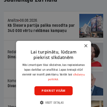
Analīze
06.08.2026.
Kā Šlesera partija palika nesodīta par
340 000 vērtu reklāmas kampaņu
×
Lai turpinātu, lūdzam
Redaktores sleja
06.08.2026.
piekrist sīkdatnēm
Dinozaura triks
Mēs izmantojam tikai sīkdatnes, kas nepieciešamas
lapas darbībai un analītikai. Lapas kreisajā stūrī
sīkdatņu
vienmēr var mainīt piekrišanu. Vairāk lasi
politikā.
Komentārs
06.08.2026.
Divas koalīcijas
PIEKRIST VISĀM
RĀDĪT DETAĻAS