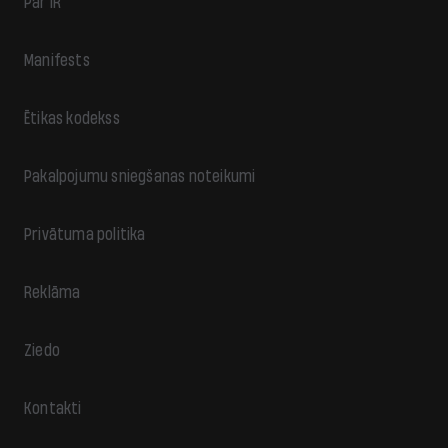
Par IR
Manifests
Ētikas kodekss
Pakalpojumu sniegšanas noteikumi
Privātuma politika
Reklāma
Ziedo
Kontakti