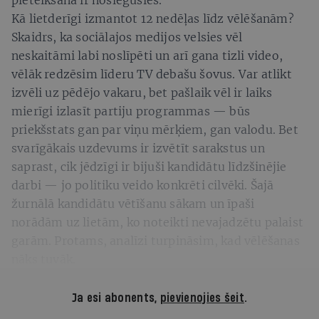
pieteikšana ir noslēgusies.
Kā lietderīgi izmantot 12 nedēļas līdz vēlēšanām?
Skaidrs, ka sociālajos medijos velsies vēl
neskaitāmi labi noslīpēti un arī gana tizli video,
vēlāk redzēsim līderu TV debašu šovus. Var atlikt
izvēli uz pēdējo vakaru, bet pašlaik vēl ir laiks
mierīgi izlasīt partiju programmas — būs
priekšstats gan par viņu mērķiem, gan valodu. Bet
svarīgākais uzdevums ir izvētīt sarakstus un
saprast, cik jēdzīgi ir bijuši kandidātu līdzšinējie
darbi — jo politiku veido konkrēti cilvēki. Šajā
žurnālā kandidātu vētīšanu sākam un īpaši
norādām uz lietām, ko noteikti nevajadzētu palaist
garām. Protams, analīzi turpināsim, kad vēlēšanas
nāks tuvāk.
Ja esi abonents,
pievienojies šeit
.