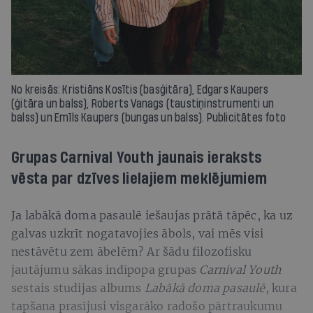
No kreisās: Kristiāns Kosītis (basģitāra), Edgars Kaupers
(ģitāra un balss), Roberts Vanags (taustiņ­instrumenti un
balss) un Emīls Kaupers (bungas un balss). Publicitātes foto
Grupas Carnival Youth jaunais ieraksts
vēsta par dzīves lielajiem meklējumiem
Ja labākā doma pasaulē iešaujas prātā tāpēc, ka uz
galvas uzkrīt nogatavojies ābols, vai mēs visi
nestāvētu zem ābelēm? Ar šādu filozofisku
jautājumu sākas indīpopa grupas
Carnival Youth
sestais studijas albums
Labākā doma pasaulē
, kura
tapšana prasījusi visgarāko radošo pārtraukumu