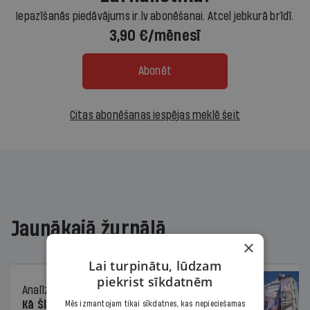
Iepazīšanās piedāvājums ir.lv abonēšanai. Atcel jebkurā brīdī.
3,90 €/mēnesī
Abonēt
Citas abonēšanas iespējas meklē šeit
Jaunākajā žurnālā
×
Lai turpinātu, lūdzam
piekrist sīkdatnēm
Analīze
06.08.2026.
Kā Šlesera partija palika nesodīta par
Mēs izmantojam tikai sīkdatnes, kas nepieciešamas