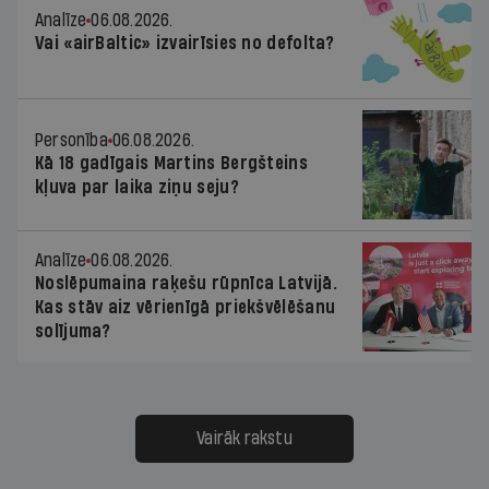
Analīze
06.08.2026.
Vai «airBaltic» izvairīsies no defolta?
Personība
06.08.2026.
Kā 18 gadīgais Martins Bergšteins
kļuva par laika ziņu seju?
Analīze
06.08.2026.
Noslēpumaina raķešu rūpnīca Latvijā.
Kas stāv aiz vērienīgā priekšvēlēšanu
solījuma?
Vairāk rakstu