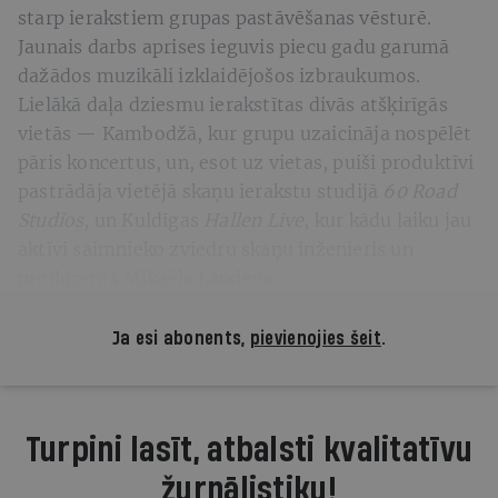
starp ierakstiem grupas pastāvēšanas vēsturē.
Jaunais darbs aprises ieguvis piecu gadu garumā
dažādos muzikāli izklaidējošos izbraukumos.
Lielākā daļa dziesmu ierakstītas divās atšķirīgās
vietās — Kambodžā, kur grupu uzaicināja nospēlēt
pāris koncertus, un, esot uz vietas, puiši produktīvi
pastrādāja vietējā skaņu ierakstu studijā
60 Road
Studios
, un Kuldīgas
Hallen Live
, kur kādu laiku jau
aktīvi saimnieko zviedru skaņu inženieris un
producents Mikaēls Landens.
Ja esi abonents,
pievienojies šeit
.
Turpini lasīt, atbalsti kvalitatīvu
žurnālistiku!