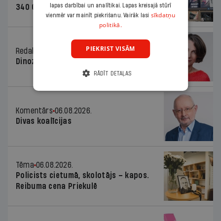
lapas darbībai un analītikai. Lapas kreisajā stūrī
340 000 vērtu reklāmas kampaņu
sīkdatņu
vienmēr var mainīt piekrišanu. Vairāk lasi
politikā.
PIEKRIST VISĀM
Redaktores sleja
06.08.2026.
Dinozaura triks
RĀDĪT DETAĻAS
Komentārs
06.08.2026.
Divas koalīcijas
Tēma
06.08.2026.
Policists cietumā, skolotājs – kapos.
Reibuma cena Priekulē