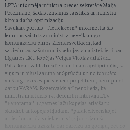
LETA informēja ministra preses sekretāre Maija
Pētermane, šādas izmaiņas saistītas ar ministra
biroja darba optimizāciju.
Savukārt portāls "Pietiek.com" informē, ka šis
lēmums saistīts ar ministra neveiksmīgo
komunikāciju pirms Ziemassvētkiem, kad
sabiedrības sašutumu izpelnījās viņa izteicieni par
Līgatnes lāču kopējas Velgas Vītolas atlaišanu.
Pats Rozenvalds trešdien portālam apstiprinājis, ka
viņam ir bijusi saruna ar Sprūdžu un no februāra
viņš atgriezīsies pie saviem projektiem, neturpinot
darbu VARAM. Rozenvalds arī nenoliedz, ka
ministram ieteicis 19. decembrī intervijā LTV
"Panorāmai" Līgatnes lāču kopējas atlaišanu
skaidrot ar kopējas kļūdām, "pārāk cilvēciskojot"
attiecības ar dzīvniekiem. Viņš jorpojām šo
komunikāciju uzskata par pareizu un godīgu, bet no