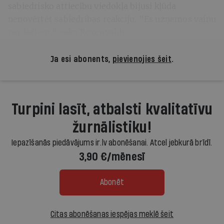
sabiedrisko attiecību viedokļa bijusi kļūda
nenovērtēt sabiedrības reakciju. "Es uzņemos vainu
par lāčiem," saka Rozenvalds.
Ja esi abonents,
pievienojies šeit
.
Turpini lasīt, atbalsti kvalitatīvu
žurnālistiku!
Iepazīšanās piedāvājums ir.lv abonēšanai. Atcel jebkurā brīdī.
3,90 €/mēnesī
Abonēt
Citas abonēšanas iespējas meklē šeit