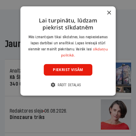
×
Lai turpinātu, lūdzam
piekrist sīkdatnēm
Mēs izmantojam tikai sīkdatnes, kas nepieciešamas
Jaunākajā žurnālā
lapas darbībai un analītikai. Lapas kreisajā stūrī
sīkdatņu
vienmēr var mainīt piekrišanu. Vairāk lasi
politikā.
PIEKRIST VISĀM
Analīze
06.08.2026.
Kā Šlesera partija palika nesodīta par
340 000 vērtu reklāmas kampaņu
RĀDĪT DETAĻAS
Redaktores sleja
06.08.2026.
Dinozaura triks