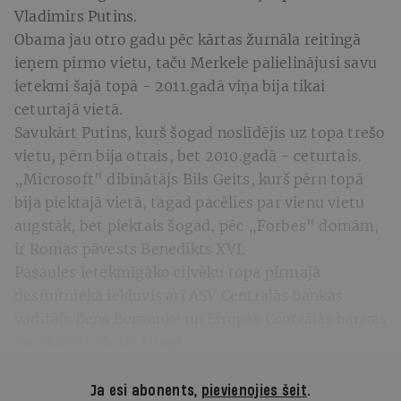
Vladimirs Putins.
Obama jau otro gadu pēc kārtas žurnāla reitingā
ieņem pirmo vietu, taču Merkele palielinājusi savu
ietekmi šajā topā - 2011.gadā viņa bija tikai
ceturtajā vietā.
Savukārt Putins, kurš šogad noslīdējis uz topa trešo
vietu, pērn bija otrais, bet 2010.gadā - ceturtais.
„Microsoft" dibinātājs Bils Geits, kurš pērn topā
bija piektajā vietā, tagad pacēlies par vienu vietu
augstāk, bet piektais šogad, pēc „Forbes" domām,
ir Romas pāvests Benedikts XVI.
Pasaules ietekmīgāko cilvēku topa pirmajā
desmitniekā iekļuvis arī ASV Centrālās bankas
vadītājs Bens Bernanke un Eiropas Centrālās bankas
prezidents Mario Dragi.
Ja esi abonents,
pievienojies šeit
.