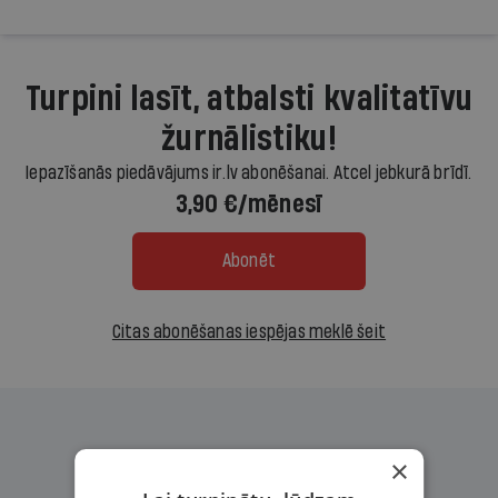
Turpini lasīt, atbalsti kvalitatīvu
žurnālistiku!
Iepazīšanās piedāvājums ir.lv abonēšanai. Atcel jebkurā brīdī.
3,90 €/mēnesī
Abonēt
Citas abonēšanas iespējas meklē šeit
×