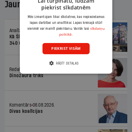
Lai turpinātu, lūdzam
Jaunākajā žurnālā
piekrist sīkdatnēm
Mēs izmantojam tikai sīkdatnes, kas nepieciešamas
lapas darbībai un analītikai. Lapas kreisajā stūrī
sīkdatņu
vienmēr var mainīt piekrišanu. Vairāk lasi
Analīze
06.08.2026.
politikā.
Kā Šlesera partija palika nesodīta par
340 000 vērtu reklāmas kampaņu
PIEKRIST VISĀM
RĀDĪT DETAĻAS
Redaktores sleja
06.08.2026.
Dinozaura triks
Komentārs
06.08.2026.
Divas koalīcijas