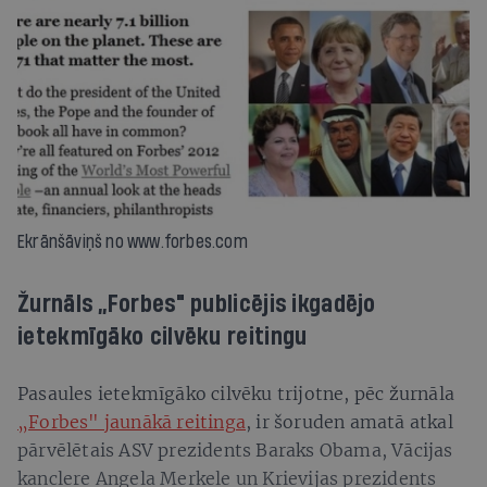
Ekrānšāviņš no www.forbes.com
Žurnāls „Forbes" publicējis ikgadējo
ietekmīgāko cilvēku reitingu
Pasaules ietekmīgāko cilvēku trijotne, pēc žurnāla
„Forbes" jaunākā reitinga
, ir šoruden amatā atkal
pārvēlētais ASV prezidents Baraks Obama, Vācijas
kanclere Angela Merkele un Krievijas prezidents