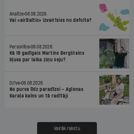
Analīze
06.08.2026.
Vai «airBaltic» izvairīsies no defolta?
Personība
06.08.2026.
Kā 18 gadīgais Martins Bergšteins
kļuva par laika ziņu seju?
Dzīve
06.08.2026.
No purva līdz paradīzei – Aglonas
Karaļa kalns un tā radītāji
Vairāk rakstu