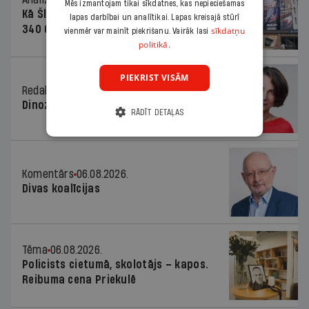
Mēs izmantojam tikai sīkdatnes, kas nepieciešamas
Kā Šlesera partija palika nesodīta par
lapas darbībai un analītikai. Lapas kreisajā stūrī
340 000 vērtu reklāmas kampaņu
sīkdatņu
vienmēr var mainīt piekrišanu. Vairāk lasi
politikā.
PIEKRIST VISĀM
Redaktores sleja
06.08.2026.
Dinozaura triks
RĀDĪT DETAĻAS
Komentārs
06.08.2026.
Divas koalīcijas
Tēma
06.08.2026.
Policists cietumā, skolotājs – kapos.
Reibuma cena Priekulē