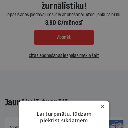
žurnālistiku!
Iepazīšanās piedāvājums ir.lv abonēšanai. Atcel jebkurā brīdī.
3,90 €/mēnesī
Abonēt
Citas abonēšanas iespējas meklē šeit
Jaunākajā žurnālā
×
Lai turpinātu, lūdzam
piekrist sīkdatnēm
Analīze
06.08.2026.