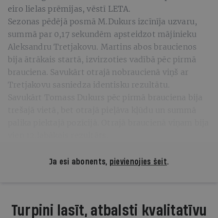
eiro lielas prēmijas, vēstī LETA.
Sezonas pēdējā posmā M.Dukurs izcīnīja uzvaru,
summā par 0,17 sekundēm apsteidzot mājinieku
Aleksandru Tretjakovu. Martins abos braucienos
bija ātrākais startā, izvirzoties vadībā pēc pirmā
brauciena. Savukārt otrajā nobraucienā viņš ar
Tretjakovu sasniedza identisku rezultātu.
Savukārt Tomass Dukurs pēc pirmā brauciena bija
trešajā vietā, bet otrajā pieļāva kļūdu un summā
palika piektajā pozīcijā. Otrajā braucienā viņam bija
vien 12.labākais rezultāts.
Ja esi abonents,
pievienojies šeit
.
Turpini lasīt, atbalsti kvalitatīvu