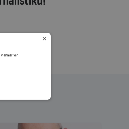
rnālistiku!
.
×
ī vienmēr var