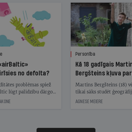
ze
Personība
«airBaltic»
Kā 18 gadīgais Marti
irīsies no defolta?
Bergšteins kļuva par
laika ziņu seju?
ditātes problēmas spiež
Martins Bergšteins (18) v
ltic lūgt palīdzību dārgo
tikai sāks studēt ģeogrāfi
āciju turētājiem, taču
bet viņa sacītajam jau uzt
JAKONE
AGNESE MEIERE
dēļ nebija kvoruma
tūkstošiem laika ziņu ska
nai. Vai lidsabiedrībai
Latvijā. Aiz dažām minū
 defolts, ja tā nespēs
televīzijas ēterā ir 11 gadi
ksāt augstos procentus,
uzcītīga darba, mammas