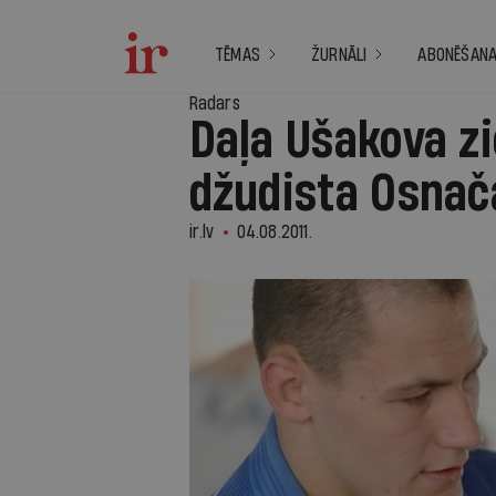
TĒMAS
ŽURNĀLI
ABONĒŠAN
Radars
Daļa Ušakova z
džudista Osnač
ir.lv
04.08.2011.