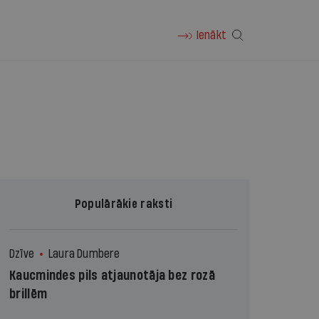
Ienākt
Populārākie raksti
Dzīve
Laura Dumbere
Kaucmindes pils atjaunotāja bez rozā
brillēm