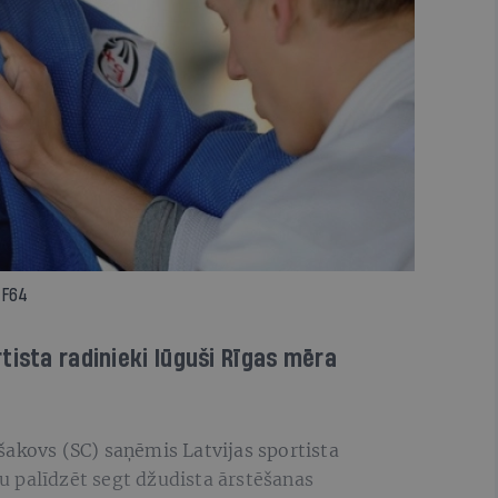
 F64
tista radinieki lūguši Rīgas mēra
šakovs (SC) saņēmis Latvijas sportista
 palīdzēt segt džudista ārstēšanas