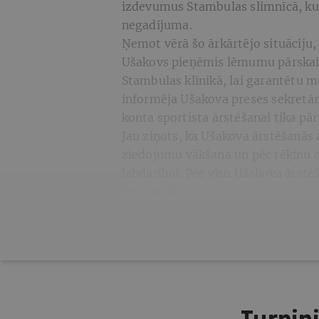
izdevumus Stambulas slimnīcā, kur
negadījuma.
Ņemot vērā šo ārkārtējo situāciju,
Ušakovs pieņēmis lēmumu pārskaitī
Stambulas klīnikā, lai garantētu 
informēja Ušakova preses sekre
konta sportista ārstēšanai tika pār
Jau ziņots, ka Ušakova ārstēšanās 
ziedojumu vākšana un pēc rēķinu 
labdarībai. Pēc visu Ušakova ārstē
170 000 latu.