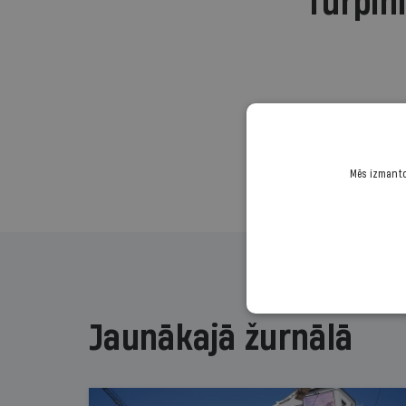
Turpini
Mēs izmantoj
Jaunākajā žurnālā