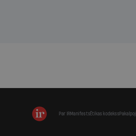
kas j
pirm
augus
Par IR
Manifests
Ētikas kodekss
Pakalpo