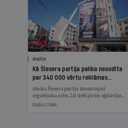
Analīze
Kā Šlesera partija palika nesodīta
par 340 000 vērtu reklāmas
kampaņu
Aināra Šlesera partija izmantojusi
regulējuma robu, lai tieši pirms aģitācijas
starta izreklamētos par summu, kas
BAIBA LITVINA
pārsniedz trešdaļu no likumīgi atļautajiem
kampaņas tēriņiem. KNAB pārkāpumus
nekonstatē