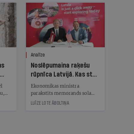
Analīze
ns
Noslēpumaina raķešu
rūpnīca Latvijā. Kas stāv
aiz vērienīgā
ēl
Ekonomikas ministra
priekšvēlēšanu
ju,
parakstīts memorands sola
icas
Latvijā būvēt artilērijas raķešu
solījuma?
LUĪZE LOTE ĀBOLTIŅA
tītāju
rūpnīcu, taču ASV investoram
tēm
nav artilērijas ražošanas
pieredzes, un arī mūsu
bruņotie spēki šādas spējas