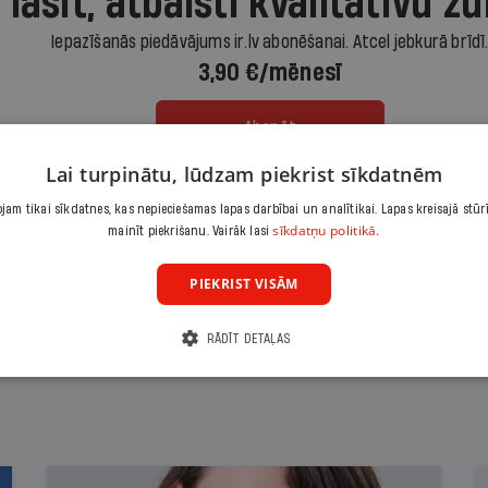
 lasīt, atbalsti kvalitatīvu žu
Iepazīšanās piedāvājums ir.lv abonēšanai. Atcel jebkurā brīdī
3,90 €/mēnesī
Abonēt
Lai turpinātu, lūdzam piekrist sīkdatnēm
Citas abonēšanas iespējas meklē šeit
am tikai sīkdatnes, kas nepieciešamas lapas darbībai un analītikai. Lapas kreisajā stūr
sīkdatņu politikā.
mainīt piekrišanu. Vairāk lasi
PIEKRIST VISĀM
RĀDĪT DETAĻAS