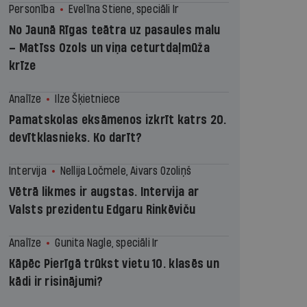
Personība
Evelīna Stiene, speciāli Ir
No Jaunā Rīgas teātra uz pasaules malu
– Matīss Ozols un viņa ceturtdaļmūža
krīze
Analīze
Ilze Šķietniece
Pamatskolas eksāmenos izkrīt katrs 20.
devītklasnieks. Ko darīt?
Intervija
Nellija Ločmele, Aivars Ozoliņš
Vētrā likmes ir augstas. Intervija ar
Valsts prezidentu Edgaru Rinkēviču
Analīze
Gunita Nagle, speciāli Ir
Kāpēc Pierīgā trūkst vietu 10. klasēs un
kādi ir risinājumi?