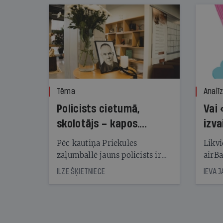
Tēma
Analī
Policists cietumā,
Vai 
skolotājs – kapos.
izva
Reibuma cena Priekulē
Pēc kautiņa Priekules
Likvi
zaļumballē jauns policists ir
airBa
nonācis cietumā, bet
oblig
ILZE ŠĶIETNIECE
IEVA 
cienījams pedagogs — kapos.
šone
Tik traģiska ir izrādījusies
lemša
divu promiļu reibuma cena
draud
sama