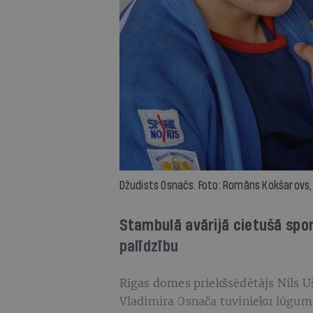
Džudists Osnačs. Foto: Romāns Kokšarovs,
Stambulā avārijā cietušā spor
palīdzību
Rīgas domes priekšsēdētājs Nils U
Vladimira Osnača tuvinieku lūgumu