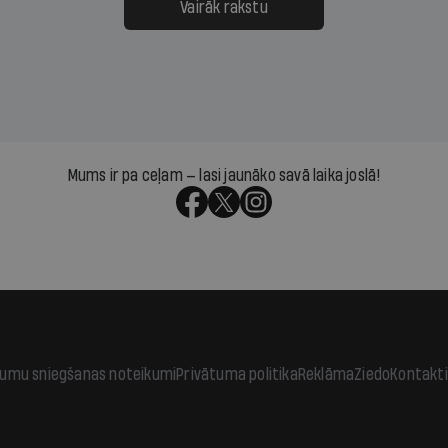
āpārskaita jau trīs dienas
atbalsts un drosme turpi
Vairāk rakstu
s nākamās sapulces
meteovērojumus arī tad, 
ta vidū?
šķiet, ka tie nevienam na
vajadzīgi
Mums ir pa ceļam — lasi jaunāko savā laika joslā!
jumu sniegšanas noteikumi
Privātuma politika
Reklāma
Ziedo
Kontakti