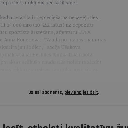
 sportists nokļuvis pēc satiksmes
 kad operācija ir nepieciešama nekavējoties,
t 15 000 eiro (10 542 latus) uz depozītu
mūsu sportista ārstēšanu, aģentūru LETA
tāre Anna Kononova. "Nauda no manas mammas
skaitīta jau šodien," sacīja Ušakovs.
apmaksāšanai Berlīnes klīnikā tika rīkota
apmaksas atlikušo naudu tika nolemts ziedot
šanās rēķinu apmaksas tam tiks novirzīti ap
Ja esi abonents,
pievienojies šeit
.