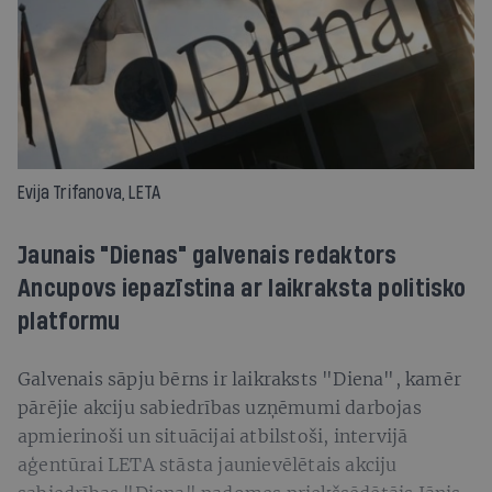
Evija Trifanova, LETA
Jaunais "Dienas" galvenais redaktors
Ancupovs iepazīstina ar laikraksta politisko
platformu
Galvenais sāpju bērns ir laikraksts "Diena", kamēr
pārējie akciju sabiedrības uzņēmumi darbojas
apmierinoši un situācijai atbilstoši, intervijā
aģentūrai LETA stāsta jaunievēlētais akciju