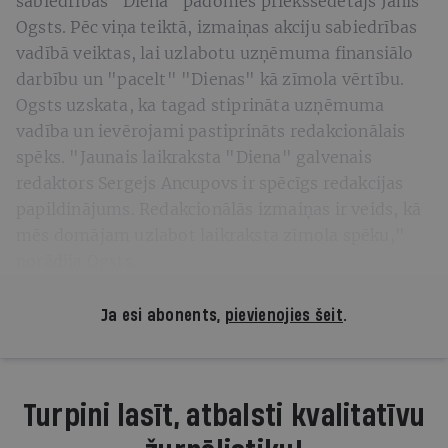
sabiedrības "Diena" padomes priekšsēdētājs Jānis
Ogsts. Pēc viņa teiktā, izmaiņas akciju sabiedrības
vadībā veiktas, lai uzlabotu uzņēmuma finansiālo
darbību un "pacelt" "Dienas" kā zīmola vērtību.
Ogsts uzskata, ka tagad stiprināta uzņēmuma
vadība un ievērojami pastiprināts redakcionālais
spēks. "Jaunais laikraksta "Diena" galvenais
redaktors Sergejs Ancupovs ir spēcīgs redakcijas
papildinājums. Redakcionālās izmaiņas ir veids, kā
mēs domājam uzlabot laikraksta zīmola spēku,"
norādīja Ogsts.
Ja esi abonents,
pievienojies šeit
.
Turpini lasīt, atbalsti kvalitatīvu