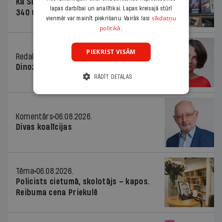
Kā Šlesera partija palika nesodīta par
lapas darbībai un analītikai. Lapas kreisajā stūrī
340 000 vērtu reklāmas kampaņu
sīkdatņu
vienmēr var mainīt piekrišanu. Vairāk lasi
politikā.
PIEKRIST VISĀM
Redaktores sleja
06.08.2026.
Dinozaura triks
RĀDĪT DETAĻAS
Komentārs
06.08.2026.
Divas koalīcijas
Tēma
06.08.2026.
Policists cietumā, skolotājs – kapos.
Reibuma cena Priekulē