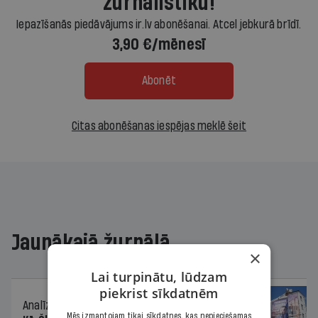
žurnālistiku!
Iepazīšanās piedāvājums ir.lv abonēšanai. Atcel jebkurā brīdī.
3,90 €/mēnesī
Abonēt
Citas abonēšanas iespējas meklē šeit
Jaunākajā žurnālā
×
Lai turpinātu, lūdzam
piekrist sīkdatnēm
Analīze
06.08.2026.
Mēs izmantojam tikai sīkdatnes, kas nepieciešamas