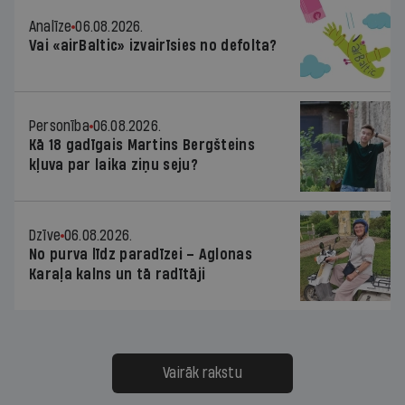
Analīze
06.08.2026.
Vai «airBaltic» izvairīsies no defolta?
Personība
06.08.2026.
Kā 18 gadīgais Martins Bergšteins
kļuva par laika ziņu seju?
Dzīve
06.08.2026.
No purva līdz paradīzei – Aglonas
Karaļa kalns un tā radītāji
Vairāk rakstu