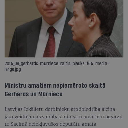
2014_09_gerhards-murniece-raitis-plauks-f64-media-
large.jpg
Ministru amatiem nepiemēroto skaitā
Gerhards un Mūrniece
Latvijas Iekšlietu darbinieku arodbiedrība aicina
jaunveidojamās valdības ministru amatiem nevirzīt
10.Saeimā neiekļuvušos deputātu amata