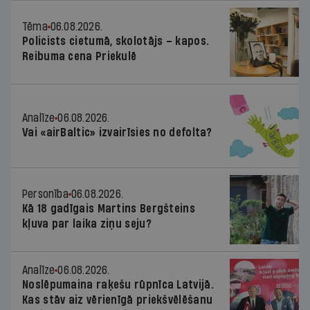
Tēma
06.08.2026.
Policists cietumā, skolotājs – kapos.
Reibuma cena Priekulē
Analīze
06.08.2026.
Vai «airBaltic» izvairīsies no defolta?
Personība
06.08.2026.
Kā 18 gadīgais Martins Bergšteins
kļuva par laika ziņu seju?
Analīze
06.08.2026.
Noslēpumaina raķešu rūpnīca Latvijā.
Kas stāv aiz vērienīgā priekšvēlēšanu