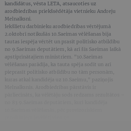
kandidātus, vēsta LETA, atsaucoties uz
arodbiedrības priekšsēdētāja vietnieku Andreju
Melnalksni.
Iekšlietu darbinieku arodbiedrības vērtējumā
2.oktobrī notikušās 10.Saeimas vēlēšanas bija
tautas iespēja vērtēt un prasīt politisko atbildību
no 9.Saeimas deputātiem, kā arī šīs Saeimas laikā
apstiprinātajiem ministriem. "10.Saeimas
vēlēšanas parādīja, ka tauta spēja sodīt un arī
pieprasīt politisko atbildību no tām personām,
kuras atkal kandidēja uz 10.Saeimu," paziņojis
Melnalksnis. Arodbiedrības pārstāvis ir
pārliecināts, ka vēlētāju sods redzams rezultātos –
no 83 9.Saeimas deputātiem, kuri kandidēja
10.Saeimas vēlēšanās, pēc provizoriskiem
rezultātiem ievēlēti vien 40.