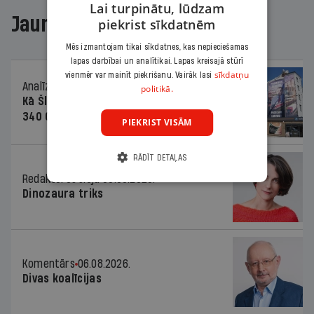
Lai turpinātu, lūdzam
Jaunākajā žurnālā
piekrist sīkdatnēm
Mēs izmantojam tikai sīkdatnes, kas nepieciešamas
lapas darbībai un analītikai. Lapas kreisajā stūrī
sīkdatņu
vienmēr var mainīt piekrišanu. Vairāk lasi
Analīze
06.08.2026.
politikā.
Kā Šlesera partija palika nesodīta par
340 000 vērtu reklāmas kampaņu
PIEKRIST VISĀM
RĀDĪT DETAĻAS
Redaktores sleja
06.08.2026.
Dinozaura triks
Komentārs
06.08.2026.
Divas koalīcijas