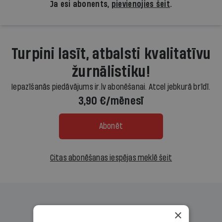
Ja esi abonents,
pievienojies šeit
.
Turpini lasīt, atbalsti kvalitatīvu
žurnālistiku!
Iepazīšanās piedāvājums ir.lv abonēšanai. Atcel jebkurā brīdī.
3,90 €/mēnesī
Abonēt
Citas abonēšanas iespējas meklē šeit
×