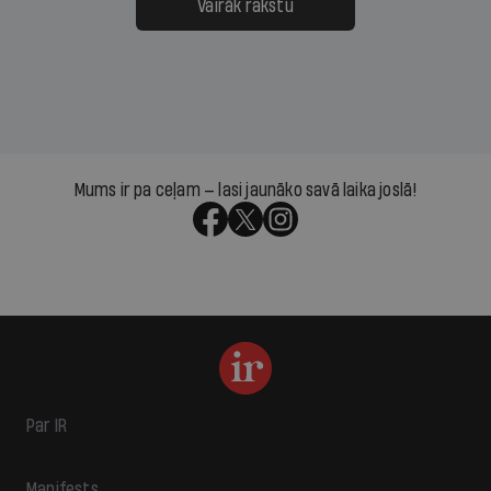
Vairāk rakstu
Mums ir pa ceļam — lasi jaunāko savā laika joslā!
Par IR
Manifests