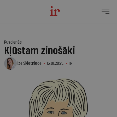
Pusdienās
Kļūstam zinošāki
Ilze Šķietniece
15.01.2025.
IR