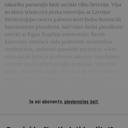
sakarību pamanījis kāds sociālo tīklu lietotājs. Viņa
ierakstu izlasu rītā pirms intervijas ar Latvijas
Infektoloģijas centra galveno ārsti Baibu Rozentāli.
Sazvanāmies pirmdienā, kad viņas darba pienākumi
saistīti ar Rīgas Stradiņa universitāti. Šoreiz
Austrumu slimnīcā vada praktiskās nodarbības
rezidentiem, uzdevusi apmeklēt pacientus. «Nav
vairs mazie bērni,» profesore saka par topošajiem
ārstiem un var atlicināt laiku intervijai. Viņa dzer
melnu, ļoti stipru kafiju. Tas esot kā mantojums no
mammas. Viņa 50 gadus nostrādāja par medmāsu
Sarkanajā Krustā un bija iecienījusi tieši tādu.
Ja esi abonents,
pievienojies šeit
.