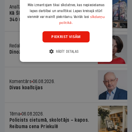
Mēs izmantojam tikai sīkdatnes, kas nepieciešamas
Analīze
06.08.2026.
lapas darbībai un analītikai. Lapas kreisajā stūrī
Kā Šlesera partija palika nesodīta par
sīkdatņu
vienmēr var mainīt piekrišanu. Vairāk lasi
340 000 vērtu reklāmas kampaņu
politikā.
PIEKRIST VISĀM
Redaktores sleja
06.08.2026.
Dinozaura triks
RĀDĪT DETAĻAS
Komentārs
06.08.2026.
Divas koalīcijas
Tēma
06.08.2026.
Policists cietumā, skolotājs – kapos.
Reibuma cena Priekulē