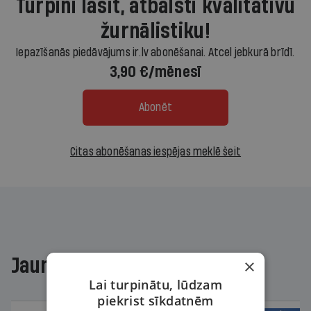
Turpini lasīt, atbalsti kvalitatīvu
žurnālistiku!
Iepazīšanās piedāvājums ir.lv abonēšanai. Atcel jebkurā brīdī.
3,90 €/mēnesī
Abonēt
Citas abonēšanas iespējas meklē šeit
Jaunākajā žurnālā
×
Lai turpinātu, lūdzam
piekrist sīkdatnēm