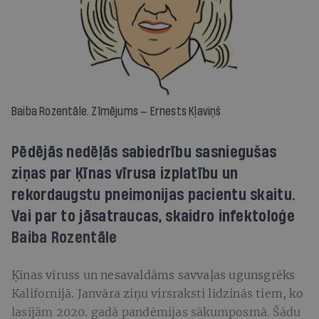
Baiba Rozentāle. Zīmējums — Ernests Kļaviņš
Pēdējās nedēļās sabiedrību sasniegušas
ziņas par Ķīnas vīrusa izplatību un
rekordaugstu pneimonijas pacientu skaitu.
Vai par to jāsatraucas, skaidro infektoloģe
Baiba Rozentāle
Ķīnas vīruss un nesavaldāms savvaļas ugunsgrēks
Kalifornijā. Janvāra ziņu virsraksti līdzinās tiem, ko
lasījām 2020. gadā pandēmijas sākumposmā. Šādu