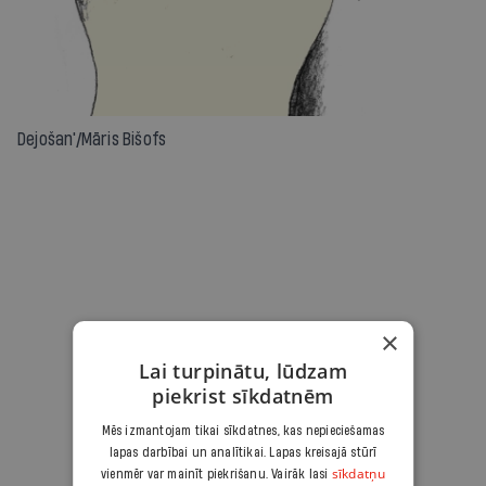
Dejošan'/Māris Bišofs
×
Lai turpinātu, lūdzam
piekrist sīkdatnēm
Loading...
Mēs izmantojam tikai sīkdatnes, kas nepieciešamas
lapas darbībai un analītikai. Lapas kreisajā stūrī
sīkdatņu
vienmēr var mainīt piekrišanu. Vairāk lasi