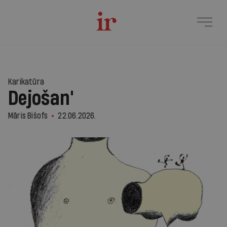
94
Karikatūra
Dejošan'
Māris Bišofs
22.06.2026.