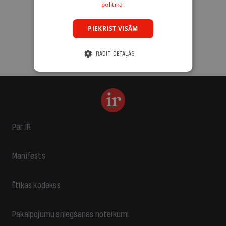
politikā.
Mums ir pa ceļam — lasi jaunāko savā laika joslā!
PIEKRIST VISĀM
RĀDĪT DETAĻAS
Par IR
Manifests
Ētikas kodekss
Pakalpojumu sniegšanas noteikumi